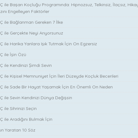
Ç ile Başarı Koçluğu Programında: Hipnozsuz, Telkinsiz, İlaçsız, Hika
zını Engelleyen Faktörler
Ç ile Bağlanman Gereken 7 İlke
Ç ile Gerçekte Neyi Arıyorsunuz
Ç ile Harika Yanlara Işık Tutmak İçin On Egzersiz
Ç ile İşin Özü
̧ ile Kendinizi Şimdi Sevin
̧ ile Kişisel Memnuniyet İçin İleri Düzeyde Koçluk Becerileri
NÇ ile Sade Bir Hayat Yaşamak İçin En Önemli On Neden
Ç ile Sevin Kendinizi Dünya Değişsin
 ile Sihrinizi Seçin
̧ ile Aradığını Bulmak İçin
run Yaratan 10 Söz