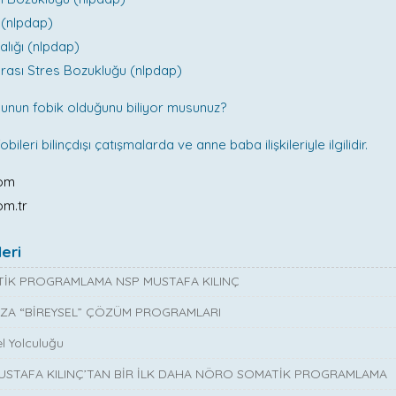
i (nlpdap)
talığı (nlpdap)
rası Stres Bozukluğu (nlpdap)
unun fobik olduğunu biliyor musunuz?
ileri bilinçdışı çatışmalarda ve anne baba ilişkileriyle ilgilidir.
com
om.tr
eri
İK PROGRAMLAMA NSP MUSTAFA KILINÇ
ZA “BİREYSEL” ÇÖZÜM PROGRAMLARI
l Yolculuğu
MUSTAFA KILINÇ’TAN BİR İLK DAHA NÖRO SOMATİK PROGRAMLAMA