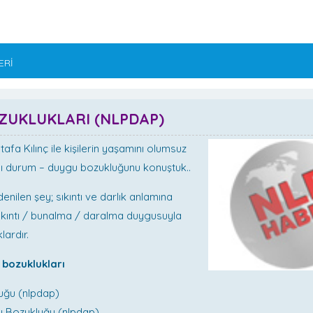
ERİ
ZUKLUKLARI (NLPDAP)
afa Kılınç ile kişilerin yaşamını olumsuz
gı durum – duygu bozukluğunu konuştuk..
enilen şey; sıkıntı ve darlık anlamına
ıkıntı / bunalma / daralma duygusuyla
lardır.
 bozuklukları
luğu (nlpdap)
gı Bozukluğu (nlpdap)