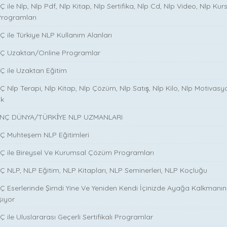
̧ ile Nlp, Nlp Pdf, Nlp Kitap, Nlp Sertifika, Nlp Cd, Nlp Video, Nlp Kurs
Programları
̧ ile Türkiye NLP Kullanım Alanları
NÇ Uzaktan/Online Programlar
Ç ile Uzaktan Eğitim
 Nlp Terapi, Nlp Kitap, Nlp Çözüm, Nlp Satış, Nlp Kilo, Nlp Motivasy
ik
NÇ DÜNYA/TÜRKİYE NLP UZMANLARI
NÇ Muhteşem NLP Eğitimleri
NÇ ile Bireysel Ve Kurumsal Çözüm Programları
Ç NLP, NLP Eğitim, NLP Kitapları, NLP Seminerleri, NLP Koçluğu
Ç Eserlerinde Şimdi Yine Ve Yeniden Kendi İçinizde Ayağa Kalkmanın S
şıyor
 ile Uluslararası Geçerli Sertifikalı Programlar