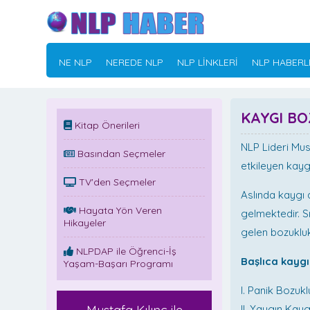
NE NLP
NEREDE NLP
NLP LİNKLERİ
NLP HABERL
KAYGI BO
Kitap Önerileri
NLP Lideri Must
Basından Seçmeler
etkileyen kay
TV'den Seçmeler
Aslında kaygı d
Hayata Yön Veren
gelmektedir. S
Hikayeler
gelen bozukluk
NLPDAP ile Öğrenci-İş
Başlıca kaygı
Yaşam-Başarı Programı
I. Panik Bozuk
II. Yaygın Kay