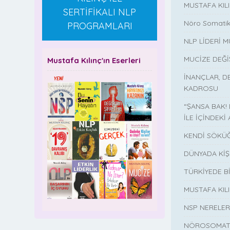
MUSTAFA KIL
SERTİFİKALI NLP
Nöro Somatik
PROGRAMLARI
NLP LİDERİ M
MUCİZE DEĞ
Mustafa Kılınç'ın Eserleri
İNANÇLAR, D
KADROSU
“ŞANSA BAK!
İLE İÇİNDEKİ 
KENDİ SÖKÜĞ
DÜNYADA KİŞ
TÜRKİYEDE B
MUSTAFA KI
NSP NERELER
NÖROSOMATİ