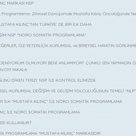
INÇ MARKASI NSP
 Programlama: Zihinsel Dönüşümde Mustafa Kılınç Öncülüğünde Yen
USTAFA KILINÇ'TAN TÜRKİYE' DE BİR İLK DAHA
İŞİM NSP “NÖRO SOMATİK PROGRAMLAMA”
EĞERLER, ÖZ-YETERLİLİK KURUMSAL ve BİREYSEL HAYATIN GÖRÜNM
 DENİYORUM OLMUYOR! BENİ ANLAMIYOR!” ÇÜNKÜ SEN YAPMADIN O 
AVCIYI YAKALA
ÜNÜ DİKEN TERZİ: NSP İLE KONTROL ELİMİZDE
İSEL-KURUMSAL DEĞİŞİM VE GELİŞİM YOLCULUĞUNUN TEMELİ “NLP
İR İLK “MUSTAFA KILINÇ” İLE NÖRO SOMATİK PROGRAMLAMA
LINÇ İLE NÖRO SOMATİK PROGRAMLAMA
DE KULLANILIR?
K PROGRAMLAMA “MUSTAFA KILINÇ” MARKASIDIR…