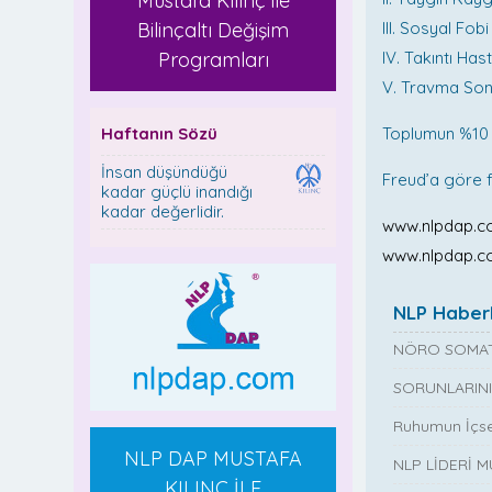
Mustafa Kılınç ile
Bilinçaltı Değişim
III. Sosyal Fob
Programları
IV. Takıntı Has
V. Travma Son
Haftanın Sözü
Toplumun %10 
İnsan düşündüğü
Freud’a göre fob
kadar güçlü inandığı
kadar değerlidir.
www.nlpdap.
www.nlpdap.c
NLP Haberl
NÖRO SOMAT
SORUNLARINI
Ruhumun İçse
NLP DAP MUSTAFA
NLP LİDERİ 
KILINÇ İLE