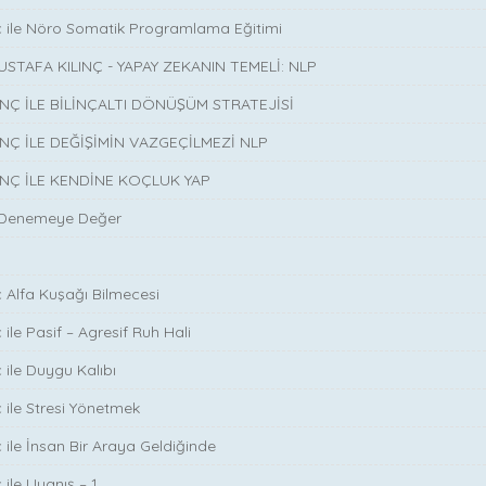
ç ile Nöro Somatik Programlama Eğitimi
USTAFA KILINÇ - YAPAY ZEKANIN TEMELİ: NLP
INÇ İLE BİLİNÇALTI DÖNÜŞÜM STRATEJİSİ
INÇ İLE DEĞİŞİMİN VAZGEÇİLMEZİ NLP
INÇ İLE KENDİNE KOÇLUK YAP
 Denemeye Değer
ç Alfa Kuşağı Bilmecesi
 ile Pasif – Agresif Ruh Hali
 ile Duygu Kalıbı
ç ile Stresi Yönetmek
ç ile İnsan Bir Araya Geldiğinde
 ile Uyanış – 1