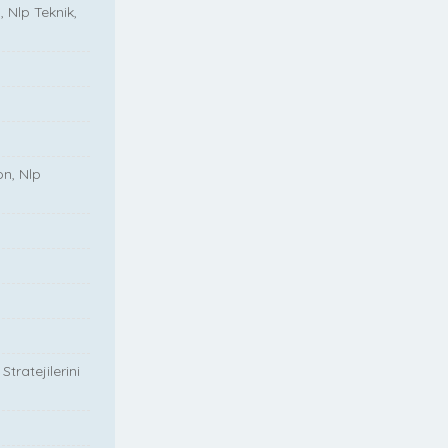
, Nlp Teknik,
on, Nlp
tratejilerini