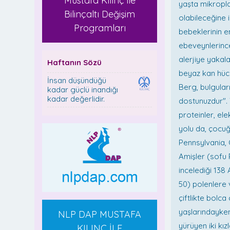
Mustafa Kılınç ile
yaşta mikropl
Bilinçaltı Değişim
olabileceğine 
Programları
bebeklerinin e
ebeveynlerinc
alerjiye yakala
Haftanın Sözü
beyaz kan hücr
İnsan düşündüğü
Berg, bulguları
kadar güçlü inandığı
kadar değerlidir.
dostunuzdur".
proteinler, ele
yolu da, çocuğ
Pennsylvania,
Amişler (sofu 
incelediği 138
50) polenlere 
çiftlikte bolca
yaşlarındayken
NLP DAP MUSTAFA
yürüyen iki kı
KILINÇ İLE