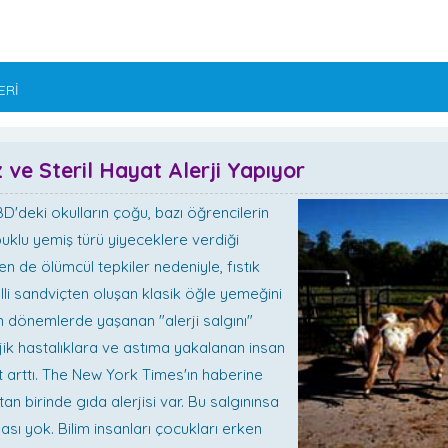
ERİ
 ve Steril Hayat Alerji Yapıyor
'deki okulların çoğu, bazı öğrencilerin
uklu yemiş türü yiyeceklere verdiği
en de ölümcül tepkiler nedeniyle, fıstık
lli sandviçten oluşan klasik öğle yemeğini
n dönemlerde yaşanan "alerji salgını"
jik hastalıklara ve astıma yakalanan insan
at arttı. The New York Times'ın haberine
an birinde gıda alerjisi var. Bu salgınınsa
ası yok. Bilim insanları çocukları erken