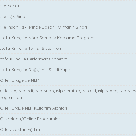
 ile Korku
le İlişki Sırları
ile İnsan ilişkilerinde Başarılı Olmanın Sırları
stafa Kılınç ile Nöro Somatik Kodlama Programı
tafa Kılınç ile Temsil Sistemleri
stafa Kılınç ile Performans Yönetimi
tafa Kılınç ile Değişimin Sihirli Yapısı
̧ ile Türkiye’de NLP
̧ ile Nlp, Nlp Pdf, Nlp Kitap, Nlp Sertifika, Nlp Cd, Nlp Video, Nlp Kurs
Programları
̧ ile Türkiye NLP Kullanım Alanları
NÇ Uzaktan/Online Programlar
Ç ile Uzaktan Eğitim