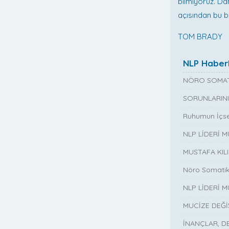
bilmiyoruz. Dah
açısından bu bi
TOM BRADY
NLP Haberl
NÖRO SOMAT
SORUNLARINI
Ruhumun İçse
NLP LİDERİ 
MUSTAFA KIL
Nöro Somatik
NLP LİDERİ M
MUCİZE DEĞ
İNANÇLAR, D