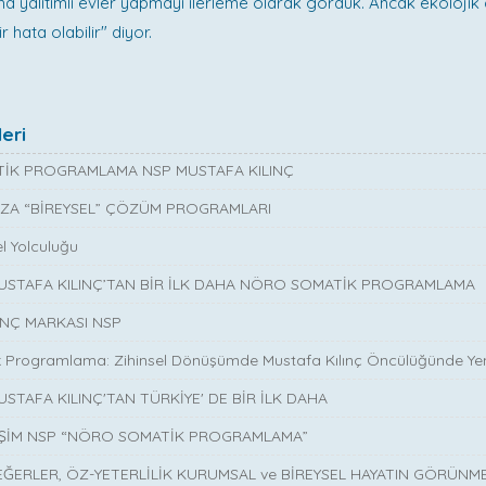
a yalıtımlı evler yapmayı ilerleme olarak gördük. Ancak ekolojik çe
r hata olabilir" diyor.
eri
İK PROGRAMLAMA NSP MUSTAFA KILINÇ
ZA “BİREYSEL” ÇÖZÜM PROGRAMLARI
l Yolculuğu
MUSTAFA KILINÇ’TAN BİR İLK DAHA NÖRO SOMATİK PROGRAMLAMA
INÇ MARKASI NSP
 Programlama: Zihinsel Dönüşümde Mustafa Kılınç Öncülüğünde Yen
USTAFA KILINÇ'TAN TÜRKİYE' DE BİR İLK DAHA
İŞİM NSP “NÖRO SOMATİK PROGRAMLAMA”
EĞERLER, ÖZ-YETERLİLİK KURUMSAL ve BİREYSEL HAYATIN GÖRÜNM