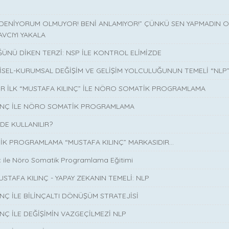
 DENİYORUM OLMUYOR! BENİ ANLAMIYOR!” ÇÜNKÜ SEN YAPMADIN O 
AVCIYI YAKALA
ÜNÜ DİKEN TERZİ: NSP İLE KONTROL ELİMİZDE
İSEL-KURUMSAL DEĞİŞİM VE GELİŞİM YOLCULUĞUNUN TEMELİ “NLP
İR İLK “MUSTAFA KILINÇ” İLE NÖRO SOMATİK PROGRAMLAMA
LINÇ İLE NÖRO SOMATİK PROGRAMLAMA
DE KULLANILIR?
K PROGRAMLAMA “MUSTAFA KILINÇ” MARKASIDIR…
ç ile Nöro Somatik Programlama Eğitimi
USTAFA KILINÇ - YAPAY ZEKANIN TEMELİ: NLP
INÇ İLE BİLİNÇALTI DÖNÜŞÜM STRATEJİSİ
INÇ İLE DEĞİŞİMİN VAZGEÇİLMEZİ NLP