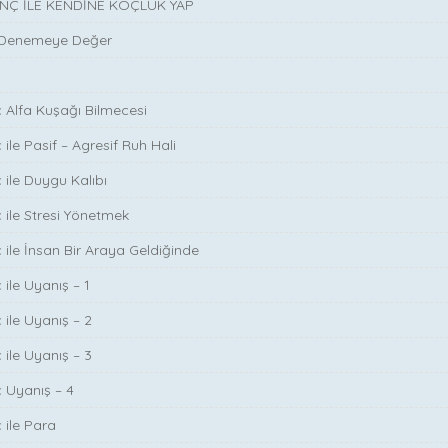
INÇ İLE KENDİNE KOÇLUK YAP
 Denemeye Değer
ç Alfa Kuşağı Bilmecesi
 ile Pasif – Agresif Ruh Hali
 ile Duygu Kalıbı
ç ile Stresi Yönetmek
ç ile İnsan Bir Araya Geldiğinde
 ile Uyanış – 1
 ile Uyanış – 2
 ile Uyanış – 3
ç Uyanış – 4
 ile Para