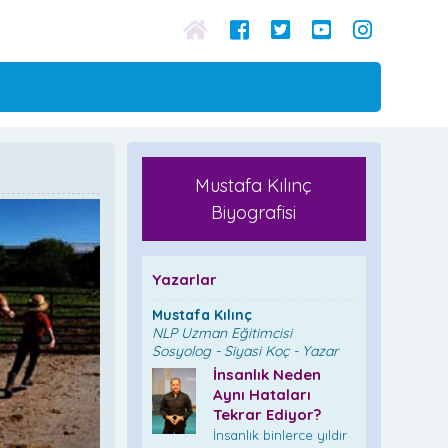
Mustafa Kılınç
Biyografisi
Yazarlar
Mustafa Kılınç
NLP Uzman Eğitimcisi
Sosyolog - Siyasi Koç - Yazar
İnsanlık Neden
Aynı Hataları
Tekrar Ediyor?
İnsanlık binlerce yıldır