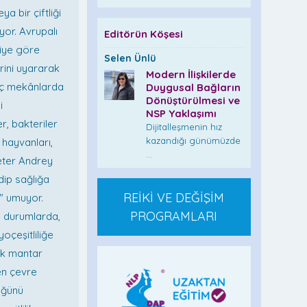
ya bir çiftliği
ıyor. Avrupalı
Editörün Köşesi
oriye göre
Selen Ünlü
erini uyararak
Modern İlişkilerde
 iç mekânlarda
Duygusal Bağların
Dönüştürülmesi ve
i
NSP Yaklaşımı
r, bakteriler
Dijitalleşmenin hız
kazandığı günümüzde
 hayvanları,
...
Peter Andrey
dip sağlığa
REİKİ VE DEĞİŞİM
i" umuyor.
PROGRAMLARI
ğu durumlarda,
yoçeşitliliğe
ek mantar
den çevre
üğünü