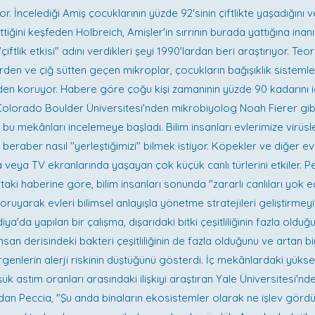
r. İncelediği Amiş çocuklarının yüzde 92'sinin çiftlikte yaşadığını ve
ttiğini keşfeden Holbreich, Amişler'in sırrının burada yattığına inan
 "çiftlik etkisi" adını verdikleri şeyi 1990'lardan beri araştırıyor. Te
lerden ve çiğ sütten geçen mikroplar, çocukların bağışıklık sisteml
erden koruyor. Habere göre çoğu kişi zamanının yüzde 90 kadarını
, Colorado Boulder Üniversitesi'nden mikrobiyolog Noah Fierer gib
 bu mekânları incelemeye başladı. Bilim insanları evlerimize virüsle
 beraber nasıl "yerleştiğimizi" bilmek istiyor. Köpekler ve diğer ev
a veya TV ekranlarında yaşayan çok küçük canlı türlerini etkiler. 
taki haberine göre, bilim insanları sonunda "zararlı canlıları yok e
 koruyarak evleri bilimsel anlayışla yönetme stratejileri geliştirmey
iya'da yapılan bir çalışma, dışarıdaki bitki çeşitliliğinin fazla oldu
insan derisindeki bakteri çeşitliliğinin de fazla olduğunu ve artan bi
genlerin alerji riskinin düştüğünü gösterdi. İç mekânlardaki yüks
 düşük astım oranları arasındaki ilişkiyi araştıran Yale Üniversitesi'n
an Peccia, "Şu anda binaların ekosistemler olarak ne işlev görd