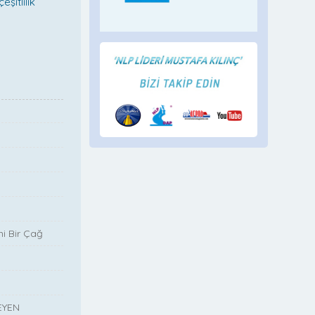
şitlilik
i Bir Çağ
EYEN