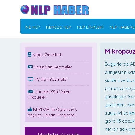
NE NLP
NEREDE NLP
NLP LİNKLERİ
NLP HABERL
Mikropsuz
Kitap Önerileri
Bugünlerde ABD
Basından Seçmeler
bünyesinin kab
TV'den Seçmeler
şiddetli ve baz
ezmeli ve reçe
Hayata Yön Veren
yasaklıyor. So
Hikayeler
yüzünden, aler
NLPDAP ile Öğrenci-İş
sayısı iki üç k
Yaşam-Başarı Programı
göre 13 çocukt
net bir açıklam