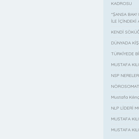
KADROSU
“ŞANSA BAK!
İLE İÇİNDEKİ 
KENDİ SÖKÜĞ
DÜNYADA KİŞ
TÜRKİYEDE B
MUSTAFA KI
NSP NERELER
NÖROSOMATİ
Mustafa Kılın
NLP LİDERİ M
MUSTAFA KIL
MUSTAFA KIL