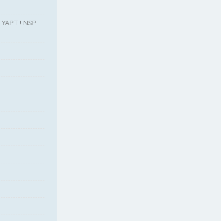
YAPTI! NSP
”