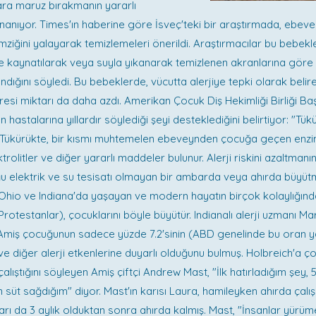
ara maruz bırakmanın yararlı
inanıyor. Times'ın haberine göre İsveç'teki bir araştırmada, ebev
mziğini yalayarak temizlemeleri önerildi. Araştırmacılar bu bebekle
e kaynatılarak veya suyla yıkanarak temizlenen akranlarına göre
ndığını söyledi. Bu bebeklerde, vücutta alerjiye tepki olarak belire
esi miktarı da daha azdı. Amerikan Çocuk Diş Hekimliği Birliği Baş
n hastalarına yıllardır söylediği şeyi desteklediğini belirtiyor: "Tükü
 Tükürükte, bir kısmı muhtemelen ebeveynden çocuğa geçen enzi
ktrolitler ve diğer yararlı maddeler bulunur. Alerji riskini azaltmanı
u elektrik ve su tesisatı olmayan bir ambarda veya ahırda büyütme
 Ohio ve Indiana'da yaşayan ve modern hayatın birçok kolaylığın
Protestanlar), çocuklarını böyle büyütür. Indianalı alerji uzmanı Ma
 Amiş çocuğunun sadece yüzde 7.2'sinin (ABD genelinde bu oran y
ve diğer alerji etkenlerine duyarlı olduğunu bulmuş. Holbreich'a 
 çalıştığını söyleyen Amiş çiftçi Andrew Mast, "İlk hatırladığım şey, 
 süt sağdığım" diyor. Mast'ın karısı Laura, hamileyken ahırda çalış
zları da 3 aylık olduktan sonra ahırda kalmış. Mast, "İnsanlar yürü