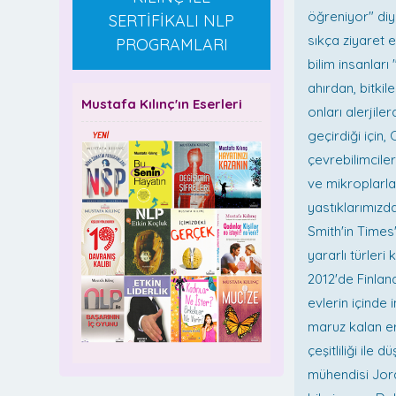
öğreniyor" diyo
SERTİFİKALI NLP
sıkça ziyaret e
PROGRAMLARI
bilim insanları
ahırdan, bitki
Mustafa Kılınç'ın Eserleri
onları alerjil
geçirdiği için
çevrebilimciler
ve mikroplarla
yastıklarımızd
Smith'in Times'
yararlı türleri
2012'de Finland
evlerin içinde 
maruz kalan er
çeşitliliği ile
mühendisi Jord