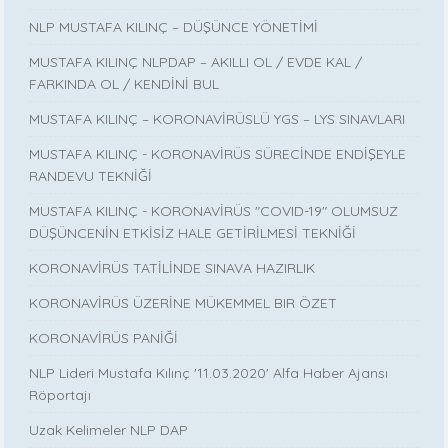
NLP MUSTAFA KILINÇ – DÜŞÜNCE YÖNETİMİ
MUSTAFA KILINÇ NLPDAP – AKILLI OL / EVDE KAL /
FARKINDA OL / KENDİNİ BUL
MUSTAFA KILINÇ – KORONAVİRÜSLÜ YGS – LYS SINAVLARI
MUSTAFA KILINÇ - KORONAVİRÜS SÜRECİNDE ENDİŞEYLE
RANDEVU TEKNİĞİ
MUSTAFA KILINÇ - KORONAVİRÜS "COVID-19" OLUMSUZ
DÜŞÜNCENİN ETKİSİZ HALE GETİRİLMESİ TEKNİĞİ
KORONAVİRÜS TATİLİNDE SINAVA HAZIRLIK
KORONAVİRÜS ÜZERİNE MÜKEMMEL BIR ÖZET
KORONAVİRÜS PANİĞİ
NLP Lideri Mustafa Kılınç '11.03.2020' Alfa Haber Ajansı
Röportajı
Uzak Kelimeler NLP DAP