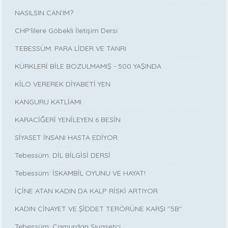
NASILSIN CAN’IM?
CHP'lilere Göbekli İletişim Dersi
TEBESSÜM: PARA LİDER VE TANRI
KÜRKLERİ BİLE BOZULMAMIŞ - 500 YAŞINDA
KİLO VEREREK DİYABETİ YEN
KANGURU KATLİAMI
KARACİĞERİ YENİLEYEN 6 BESİN
SİYASET İNSANI HASTA EDİYOR
Tebessüm: DİL BİLGİSİ DERSİ
Tebessüm: İSKAMBİL OYUNU VE HAYAT!
İÇİNE ATAN KADIN DA KALP RİSKİ ARTIYOR
KADIN CİNAYET VE ŞİDDET TERÖRÜNE KARŞI ''5B''
Tebessüm: Çamurdan Siyasetçi