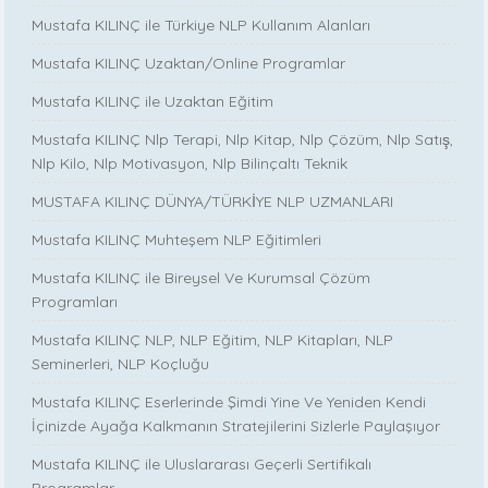
Mustafa KILINÇ ile Türkiye NLP Kullanım Alanları
Mustafa KILINÇ Uzaktan/Online Programlar
Mustafa KILINÇ ile Uzaktan Eğitim
Mustafa KILINÇ Nlp Terapi, Nlp Kitap, Nlp Çözüm, Nlp Satış,
Nlp Kilo, Nlp Motivasyon, Nlp Bilinçaltı Teknik
MUSTAFA KILINÇ DÜNYA/TÜRKİYE NLP UZMANLARI
Mustafa KILINÇ Muhteşem NLP Eğitimleri
Mustafa KILINÇ ile Bireysel Ve Kurumsal Çözüm
Programları
Mustafa KILINÇ NLP, NLP Eğitim, NLP Kitapları, NLP
Seminerleri, NLP Koçluğu
Mustafa KILINÇ Eserlerinde Şimdi Yine Ve Yeniden Kendi
İçinizde Ayağa Kalkmanın Stratejilerini Sizlerle Paylaşıyor
Mustafa KILINÇ ile Uluslararası Geçerli Sertifikalı