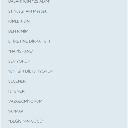
BAŞARI İÇİN “22 ADIM”
21. Yüzyıl Akıl Mesajı!..
KİMLER-SİN
BEN KİMİM
ETİKETİNE DİKKAT ET!
“HAPİSHANE”
SEVİYORUM
YENİ BİR DİL İSTİYORUM
SEÇENEK
İSTEMEK
VAZGEÇMİYORUM
YAPMAK
“DEĞİŞİMİN GÜCÜ”