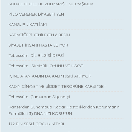
KÜRKLERİ BİLE BOZULMAMIŞ - 500 YAŞINDA
KİLO VEREREK DİYABETİ YEN
KANGURU KATLİAMI
KARACİĞERİ YENİLEYEN 6 BESİN
SİYASET İNSANI HASTA EDİYOR
Tebessüm: DİL BİLGİSİ DERSİ
Tebessüm: İSKAMBİL OYUNU VE HAYAT!
İÇİNE ATAN KADIN DA KALP RİSKİ ARTIYOR
KADIN CİNAYET VE ŞİDDET TERÖRÜNE KARŞI ''5B''
Tebessüm: Çamurdan Siyasetçi
Kanserden Bunamaya Kadar Hastalıklardan Korunmanın
Formülleri 3) DNA'NIZI KORUYUN
172 BİN SESLİ ÇOCUK KİTABI