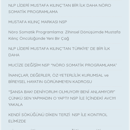
NLP LİDERİ MUSTAFA KILINÇ’TAN BİR İLK DAHA NÖRO
SOMATİK PROGRAMLAMA
MUSTAFA KILINÇ MARKASI NSP
Nöro Somatik Programlama: Zihinsel Dönüşümde Mustafa
Kılınç Öncülüğünde Yeni Bir Çağ
NLP LİDERİ MUSTAFA KILINÇ'TAN TÜRKİYE' DE BİR İLK
DAHA
MUCİZE DEĞİŞİM NSP “NÖRO SOMATİK PROGRAMLAMA”
İNANÇLAR, DEĞERLER, ÖZ-YETERLİLİK KURUMSAL ve
BİREYSEL HAYATIN GÖRÜNMEYEN KADROSU
“ŞANSA BAK! DENİYORUM OLMUYOR! BENİ ANLAMIYOR!”
ÇÜNKÜ SEN YAPMADIN O YAPTI! NSP İLE İÇİNDEKİ AVCIYI
YAKALA
KENDİ SÖKÜĞÜNÜ DİKEN TERZİ: NSP İLE KONTROL
ELİMİZDE