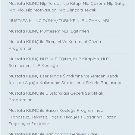
Mustafa KILINÇ Nlp Terapi, Nlp Kitap, Nlp Çözüm, Nlp Satış,
Nlp Kilo, Nlp Motivasyon, Nlp Bilinçaltı Teknik
MUSTAFA KILINÇ DÜNYA/TÜRKİYE NLP UZMANLARI
Mustafa KILINÇ Muhteşem NLP Eğitimleri
Mustafa KILINÇ ile Bireysel Ve Kurumsal Çözüm
Programları
Mustafa KILINÇ NLP, NLP Eğitim, NLP Kitapları, NLP
Seminerleri, NLP Koçluğu
Mustafa KILINÇ Eserlerinde Şimdi Yine Ve Yeniden Kendi
İçinizde Ayağa Kalkmanın Stratejilerini Sizlerle Paylaşıyor
Mustafa KILINÇ ile Uluslararası Geçerli Sertifikalı
Programlar
Mustafa KILINÇ ile Başarı Koçluğu Programında:
Hipnozsuz, Telkinsiz, İlaçsız, Hikayesiz Başarının Hazzını
Engelleyen Faktörler
Mustafa KILINÇ ile Bağlanman Gereken 7 İlke