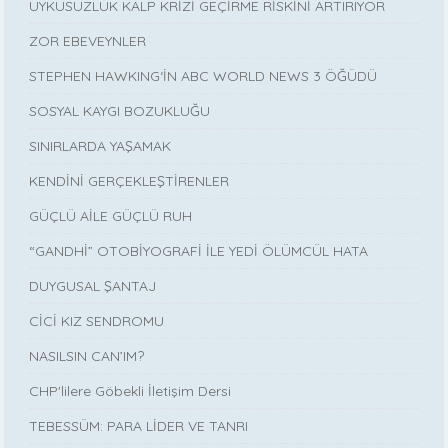
UYKUSUZLUK KALP KRİZİ GEÇİRME RİSKİNİ ARTIRIYOR
ZOR EBEVEYNLER
STEPHEN HAWKING‘İN ABC WORLD NEWS 3 ÖĞÜDÜ
SOSYAL KAYGI BOZUKLUĞU
SINIRLARDA YAŞAMAK
KENDİNİ GERÇEKLEŞTİRENLER
GÜÇLÜ AİLE GÜÇLÜ RUH
“GANDHİ” OTOBİYOGRAFİ İLE YEDİ ÖLÜMCÜL HATA
DUYGUSAL ŞANTAJ
CİCİ KIZ SENDROMU
NASILSIN CAN’IM?
CHP'lilere Göbekli İletişim Dersi
TEBESSÜM: PARA LİDER VE TANRI