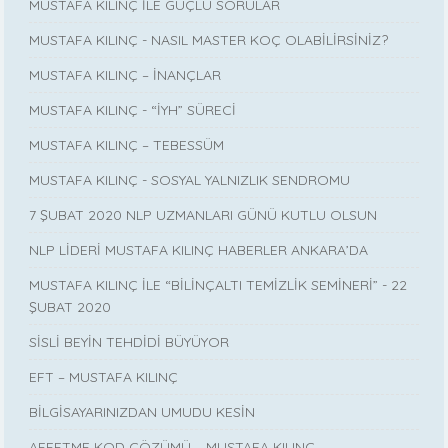
MUSTAFA KILINÇ İLE GÜÇLÜ SORULAR
MUSTAFA KILINÇ - NASIL MASTER KOÇ OLABİLİRSİNİZ?
MUSTAFA KILINÇ – İNANÇLAR
MUSTAFA KILINÇ - “İYH” SÜRECİ
MUSTAFA KILINÇ – TEBESSÜM
MUSTAFA KILINÇ - SOSYAL YALNIZLIK SENDROMU
7 ŞUBAT 2020 NLP UZMANLARI GÜNÜ KUTLU OLSUN
NLP LİDERİ MUSTAFA KILINÇ HABERLER ANKARA’DA
MUSTAFA KILINÇ İLE “BİLİNÇALTI TEMİZLİK SEMİNERİ” - 22
ŞUBAT 2020
SİSLİ BEYİN TEHDİDİ BÜYÜYOR
EFT – MUSTAFA KILINÇ
BİLGİSAYARINIZDAN UMUDU KESİN
AFFETME KOD ÇÖZÜMÜ – MUSTAFA KILINÇ