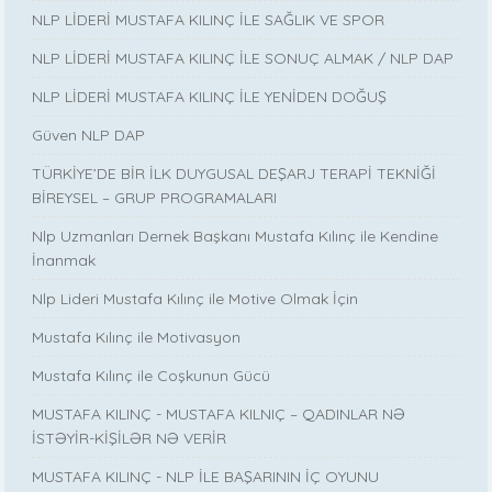
NLP LİDERİ MUSTAFA KILINÇ İLE SAĞLIK VE SPOR
NLP LİDERİ MUSTAFA KILINÇ İLE SONUÇ ALMAK / NLP DAP
NLP LİDERİ MUSTAFA KILINÇ İLE YENİDEN DOĞUŞ
Güven NLP DAP
TÜRKİYE’DE BİR İLK DUYGUSAL DEŞARJ TERAPİ TEKNİĞİ
BİREYSEL – GRUP PROGRAMALARI
Nlp Uzmanları Dernek Başkanı Mustafa Kılınç ile Kendine
İnanmak
Nlp Lideri Mustafa Kılınç ile Motive Olmak İçin
Mustafa Kılınç ile Motivasyon
Mustafa Kılınç ile Coşkunun Gücü
MUSTAFA KILINÇ - MUSTAFA KILNIÇ – QADINLAR NƏ
İSTƏYİR-KİŞİLƏR NƏ VERİR
MUSTAFA KILINÇ - NLP İLE BAŞARININ İÇ OYUNU