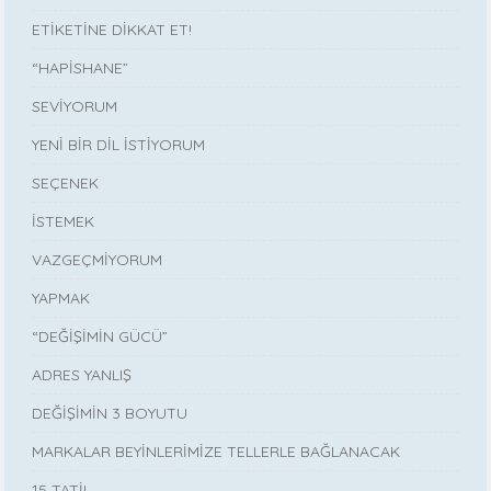
ETİKETİNE DİKKAT ET!
“HAPİSHANE”
SEVİYORUM
YENİ BİR DİL İSTİYORUM
SEÇENEK
İSTEMEK
VAZGEÇMİYORUM
YAPMAK
“DEĞİŞİMİN GÜCÜ”
ADRES YANLIŞ
DEĞİŞİMİN 3 BOYUTU
MARKALAR BEYİNLERİMİZE TELLERLE BAĞLANACAK
15 TATİL