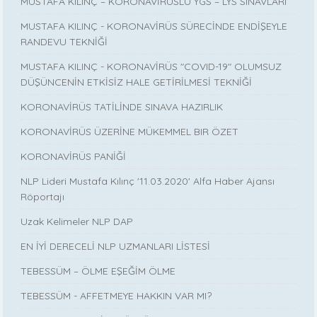
MUSTAFA KILINÇ – KORONAVİRÜSLÜ YGS – LYS SINAVLARI
MUSTAFA KILINÇ - KORONAVİRÜS SÜRECİNDE ENDİŞEYLE
RANDEVU TEKNİĞİ
MUSTAFA KILINÇ - KORONAVİRÜS "COVID-19" OLUMSUZ
DÜŞÜNCENİN ETKİSİZ HALE GETİRİLMESİ TEKNİĞİ
KORONAVİRÜS TATİLİNDE SINAVA HAZIRLIK
KORONAVİRÜS ÜZERİNE MÜKEMMEL BIR ÖZET
KORONAVİRÜS PANİĞİ
NLP Lideri Mustafa Kılınç '11.03.2020' Alfa Haber Ajansı
Röportajı
Uzak Kelimeler NLP DAP
EN İYİ DERECELİ NLP UZMANLARI LİSTESİ
TEBESSÜM – ÖLME EŞEĞİM ÖLME
TEBESSÜM - AFFETMEYE HAKKIN VAR MI?