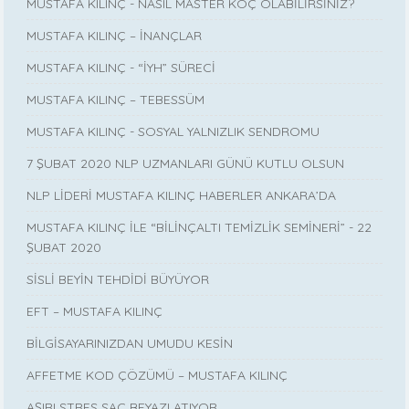
MUSTAFA KILINÇ - NASIL MASTER KOÇ OLABİLİRSİNİZ?
MUSTAFA KILINÇ – İNANÇLAR
MUSTAFA KILINÇ - “İYH” SÜRECİ
MUSTAFA KILINÇ – TEBESSÜM
MUSTAFA KILINÇ - SOSYAL YALNIZLIK SENDROMU
7 ŞUBAT 2020 NLP UZMANLARI GÜNÜ KUTLU OLSUN
NLP LİDERİ MUSTAFA KILINÇ HABERLER ANKARA’DA
MUSTAFA KILINÇ İLE “BİLİNÇALTI TEMİZLİK SEMİNERİ” - 22
ŞUBAT 2020
SİSLİ BEYİN TEHDİDİ BÜYÜYOR
EFT – MUSTAFA KILINÇ
BİLGİSAYARINIZDAN UMUDU KESİN
AFFETME KOD ÇÖZÜMÜ – MUSTAFA KILINÇ
AŞIRI STRES SAÇ BEYAZLATIYOR.