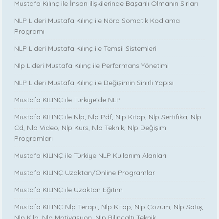
Mustafa Kılınç ile İnsan ilişkilerinde Başarılı Olmanın Sırları
NLP Lideri Mustafa Kılınç ile Nöro Somatik Kodlama
Programı
NLP Lideri Mustafa Kılınç ile Temsil Sistemleri
Nlp Lideri Mustafa Kılınç ile Performans Yönetimi
NLP Lideri Mustafa Kılınç ile Değişimin Sihirli Yapısı
Mustafa KILINÇ ile Türkiye’de NLP
Mustafa KILINÇ ile Nlp, Nlp Pdf, Nlp Kitap, Nlp Sertifika, Nlp
Cd, Nlp Video, Nlp Kurs, Nlp Teknik, Nlp Değişim
Programları
Mustafa KILINÇ ile Türkiye NLP Kullanım Alanları
Mustafa KILINÇ Uzaktan/Online Programlar
Mustafa KILINÇ ile Uzaktan Eğitim
Mustafa KILINÇ Nlp Terapi, Nlp Kitap, Nlp Çözüm, Nlp Satış,
Nlp Kilo, Nlp Motivasyon, Nlp Bilinçaltı Teknik