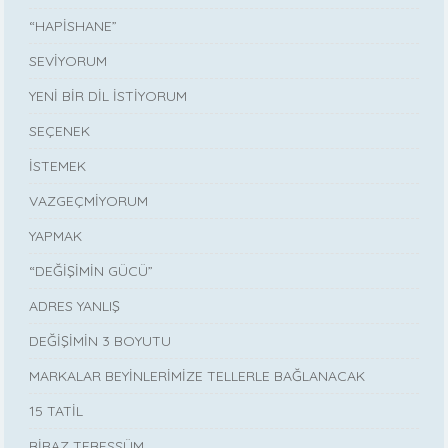
“HAPİSHANE”
SEVİYORUM
YENİ BİR DİL İSTİYORUM
SEÇENEK
İSTEMEK
VAZGEÇMİYORUM
YAPMAK
“DEĞİŞİMİN GÜCÜ”
ADRES YANLIŞ
DEĞİŞİMİN 3 BOYUTU
MARKALAR BEYİNLERİMİZE TELLERLE BAĞLANACAK
15 TATİL
BİRAZ TEBESSÜM