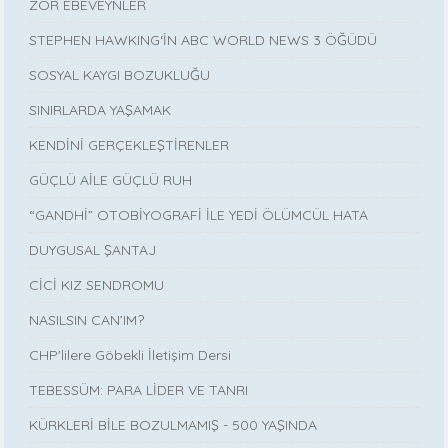
ZOR EBEVEYNLER
STEPHEN HAWKING‘İN ABC WORLD NEWS 3 ÖĞÜDÜ
SOSYAL KAYGI BOZUKLUĞU
SINIRLARDA YAŞAMAK
KENDİNİ GERÇEKLEŞTİRENLER
GÜÇLÜ AİLE GÜÇLÜ RUH
“GANDHİ” OTOBİYOGRAFİ İLE YEDİ ÖLÜMCÜL HATA
DUYGUSAL ŞANTAJ
CİCİ KIZ SENDROMU
NASILSIN CAN’IM?
CHP'lilere Göbekli İletişim Dersi
TEBESSÜM: PARA LİDER VE TANRI
KÜRKLERİ BİLE BOZULMAMIŞ - 500 YAŞINDA