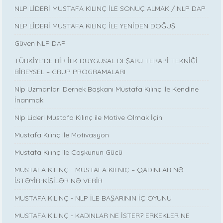
NLP LİDERİ MUSTAFA KILINÇ İLE SONUÇ ALMAK / NLP DAP
NLP LİDERİ MUSTAFA KILINÇ İLE YENİDEN DOĞUŞ
Güven NLP DAP
TÜRKİYE’DE BİR İLK DUYGUSAL DEŞARJ TERAPİ TEKNİĞİ
BİREYSEL – GRUP PROGRAMALARI
Nlp Uzmanları Dernek Başkanı Mustafa Kılınç ile Kendine
İnanmak
Nlp Lideri Mustafa Kılınç ile Motive Olmak İçin
Mustafa Kılınç ile Motivasyon
Mustafa Kılınç ile Coşkunun Gücü
MUSTAFA KILINÇ - MUSTAFA KILNIÇ – QADINLAR NƏ
İSTƏYİR-KİŞİLƏR NƏ VERİR
MUSTAFA KILINÇ - NLP İLE BAŞARININ İÇ OYUNU
MUSTAFA KILINÇ - KADINLAR NE İSTER? ERKEKLER NE