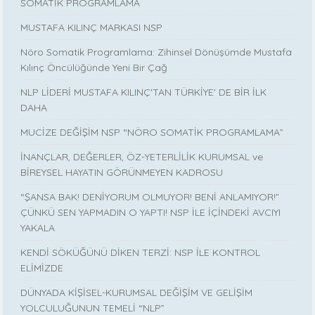
SOMATİK PROGRAMLAMA
MUSTAFA KILINÇ MARKASI NSP
Nöro Somatik Programlama: Zihinsel Dönüşümde Mustafa
Kılınç Öncülüğünde Yeni Bir Çağ
NLP LİDERİ MUSTAFA KILINÇ'TAN TÜRKİYE' DE BİR İLK
DAHA
MUCİZE DEĞİŞİM NSP “NÖRO SOMATİK PROGRAMLAMA”
İNANÇLAR, DEĞERLER, ÖZ-YETERLİLİK KURUMSAL ve
BİREYSEL HAYATIN GÖRÜNMEYEN KADROSU
“ŞANSA BAK! DENİYORUM OLMUYOR! BENİ ANLAMIYOR!”
ÇÜNKÜ SEN YAPMADIN O YAPTI! NSP İLE İÇİNDEKİ AVCIYI
YAKALA
KENDİ SÖKÜĞÜNÜ DİKEN TERZİ: NSP İLE KONTROL
ELİMİZDE
DÜNYADA KİŞİSEL-KURUMSAL DEĞİŞİM VE GELİŞİM
YOLCULUĞUNUN TEMELİ “NLP”