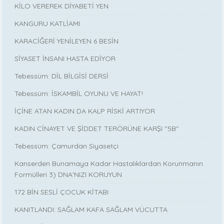
KİLO VEREREK DİYABETİ YEN
KANGURU KATLİAMI
KARACİĞERİ YENİLEYEN 6 BESİN
SİYASET İNSANI HASTA EDİYOR
Tebessüm: DİL BİLGİSİ DERSİ
Tebessüm: İSKAMBİL OYUNU VE HAYAT!
İÇİNE ATAN KADIN DA KALP RİSKİ ARTIYOR
KADIN CİNAYET VE ŞİDDET TERÖRÜNE KARŞI ''5B''
Tebessüm: Çamurdan Siyasetçi
Kanserden Bunamaya Kadar Hastalıklardan Korunmanın
Formülleri 3) DNA'NIZI KORUYUN
172 BİN SESLİ ÇOCUK KİTABI
KANITLANDI: SAĞLAM KAFA SAĞLAM VÜCUTTA