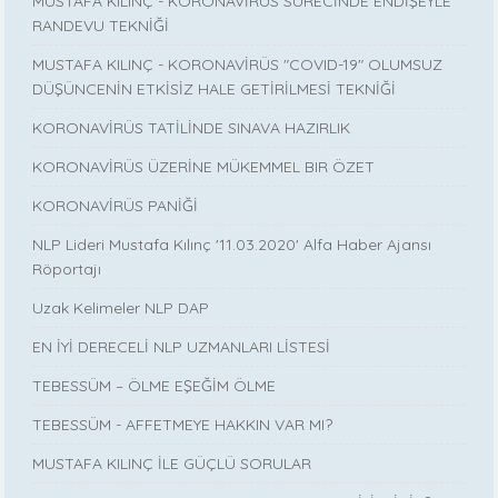
MUSTAFA KILINÇ - KORONAVİRÜS SÜRECİNDE ENDİŞEYLE
RANDEVU TEKNİĞİ
MUSTAFA KILINÇ - KORONAVİRÜS "COVID-19" OLUMSUZ
DÜŞÜNCENİN ETKİSİZ HALE GETİRİLMESİ TEKNİĞİ
KORONAVİRÜS TATİLİNDE SINAVA HAZIRLIK
KORONAVİRÜS ÜZERİNE MÜKEMMEL BIR ÖZET
KORONAVİRÜS PANİĞİ
NLP Lideri Mustafa Kılınç '11.03.2020' Alfa Haber Ajansı
Röportajı
Uzak Kelimeler NLP DAP
EN İYİ DERECELİ NLP UZMANLARI LİSTESİ
TEBESSÜM – ÖLME EŞEĞİM ÖLME
TEBESSÜM - AFFETMEYE HAKKIN VAR MI?
MUSTAFA KILINÇ İLE GÜÇLÜ SORULAR