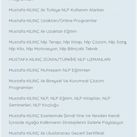
Mustafa KILINÇ ile Türkiye NLP Kullanım Alanları
Mustafa KILINÇ Uzaktan/Online Programlar
Mustafa KILINÇ ile Uzaktan Eğitim
Mustafa KILINÇ Nlp Terapi, Nlp Kitap, Nlp Çözüm, Nlp Satış,
Nlp Kilo, Nlp Motivasyon, Nlp Bilinçaltı Teknik
MUSTAFA KILINÇ DÜNYA/TÜRKİYE NLP UZMANLARI
Mustafa KILINÇ Muhteşem NLP Eğitimleri
Mustafa KILINÇ ile Bireysel Ve Kurumsal Çözüm
Programları
Mustafa KILINÇ NLP, NLP Eğitim, NLP Kitapları, NLP
Seminerleri, NLP Koçluğu
Mustafa KILINÇ Eserlerinde Şimdi Yine Ve Yeniden Kendi
İçinizde Ayağa Kalkmanın Stratejilerini Sizlerle Paylaşıyor
Mustafa KILINÇ ile Uluslararası Geçerli Sertifikalı