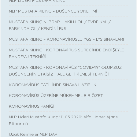
NLP LİDERİ MUSTAFA KILINÇ
NLP MUSTAFA KILINÇ – DÜŞÜNCE YÖNETİMİ
MUSTAFA KILINÇ NLPDAP – AKILLI OL / EVDE KAL /
FARKINDA OL / KENDİNİ BUL
MUSTAFA KILINÇ – KORONAVİRÜSLÜ YGS – LYS SINAVLARI
MUSTAFA KILINÇ - KORONAVİRÜS SÜRECİNDE ENDİŞEYLE
RANDEVU TEKNİĞİ
MUSTAFA KILINÇ - KORONAVİRÜS "COVID-19" OLUMSUZ
DÜŞÜNCENİN ETKİSİZ HALE GETİRİLMESİ TEKNİĞİ
KORONAVİRÜS TATİLİNDE SINAVA HAZIRLIK
KORONAVİRÜS ÜZERİNE MÜKEMMEL BIR ÖZET
KORONAVİRÜS PANİĞİ
NLP Lideri Mustafa Kılınç '11.03.2020' Alfa Haber Ajansı
Röportajı
Uzak Kelimeler NLP DAP