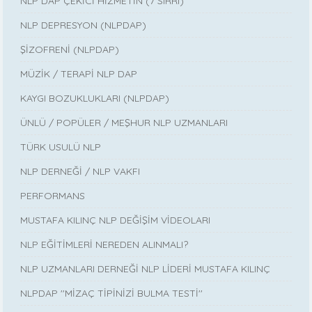
NLP DAP ÇEKİCİ HİZMETİN (7 SIRRI)
NLP DEPRESYON (NLPDAP)
ŞİZOFRENİ (NLPDAP)
MÜZİK / TERAPİ NLP DAP
KAYGI BOZUKLUKLARI (NLPDAP)
ÜNLÜ / POPÜLER / MEŞHUR NLP UZMANLARI
TÜRK USULÜ NLP
NLP DERNEĞİ / NLP VAKFI
PERFORMANS
MUSTAFA KILINÇ NLP DEĞİŞİM VİDEOLARI
NLP EĞİTİMLERİ NEREDEN ALINMALI?
NLP UZMANLARI DERNEĞİ NLP LİDERİ MUSTAFA KILINÇ
NLPDAP ''MİZAÇ TİPİNİZİ BULMA TESTİ''