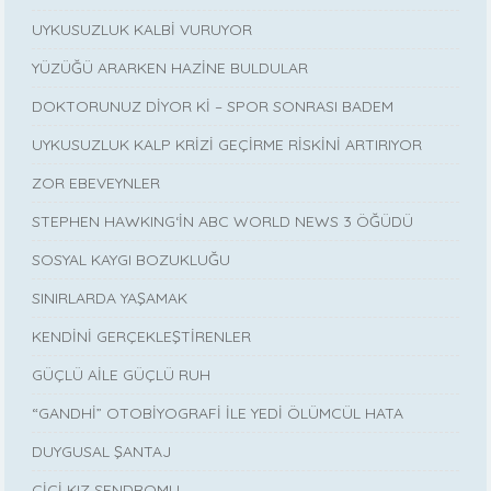
UYKUSUZLUK KALBİ VURUYOR
YÜZÜĞÜ ARARKEN HAZİNE BULDULAR
DOKTORUNUZ DİYOR Kİ – SPOR SONRASI BADEM
UYKUSUZLUK KALP KRİZİ GEÇİRME RİSKİNİ ARTIRIYOR
ZOR EBEVEYNLER
STEPHEN HAWKING‘İN ABC WORLD NEWS 3 ÖĞÜDÜ
SOSYAL KAYGI BOZUKLUĞU
SINIRLARDA YAŞAMAK
KENDİNİ GERÇEKLEŞTİRENLER
GÜÇLÜ AİLE GÜÇLÜ RUH
“GANDHİ” OTOBİYOGRAFİ İLE YEDİ ÖLÜMCÜL HATA
DUYGUSAL ŞANTAJ
CİCİ KIZ SENDROMU