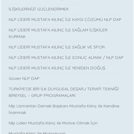
İLİŞKİLERİNİZİ GÜÇLENDİRMEK
NLP LİDERİ MUSTAFA KILINÇ İLE KAYGI ÇÖZÜMÜ NLP DAP
NLP LİDERİ MUSTAFA KILINÇ İLE SAĞLAM İLİŞKİLER
KURMAK
NLP LİDERİ MUSTAFA KILINÇ İLE SAĞLIK VE SPOR
NLP LİDERİ MUSTAFA KILINÇ İLE SONUÇ ALMAK / NLP DAP
NLP LİDERİ MUSTAFA KILINÇ İLE YENİDEN DOĞUŞ
Güven NLP DAP
TÜRKİYE’DE BİR İLK DUYGUSAL DEŞARJ TERAPİ TEKNİĞİ
BİREYSEL – GRUP PROGRAMALARI
Nlp Uzmanları Dernek Başkanı Mustafa Kılınç ile Kendine
İnanmak
Nlp Lideri Mustafa Kılınç ile Motive Olmak İçin
Mustafa Kılınç ile Motivasyon