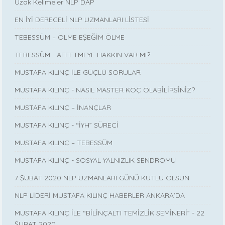
Uzak Kelimeler NLP DAP
EN İYİ DERECELİ NLP UZMANLARI LİSTESİ
TEBESSÜM – ÖLME EŞEĞİM ÖLME
TEBESSÜM - AFFETMEYE HAKKIN VAR MI?
MUSTAFA KILINÇ İLE GÜÇLÜ SORULAR
MUSTAFA KILINÇ - NASIL MASTER KOÇ OLABİLİRSİNİZ?
MUSTAFA KILINÇ – İNANÇLAR
MUSTAFA KILINÇ - “İYH” SÜRECİ
MUSTAFA KILINÇ – TEBESSÜM
MUSTAFA KILINÇ - SOSYAL YALNIZLIK SENDROMU
7 ŞUBAT 2020 NLP UZMANLARI GÜNÜ KUTLU OLSUN
NLP LİDERİ MUSTAFA KILINÇ HABERLER ANKARA’DA
MUSTAFA KILINÇ İLE “BİLİNÇALTI TEMİZLİK SEMİNERİ” - 22
ŞUBAT 2020