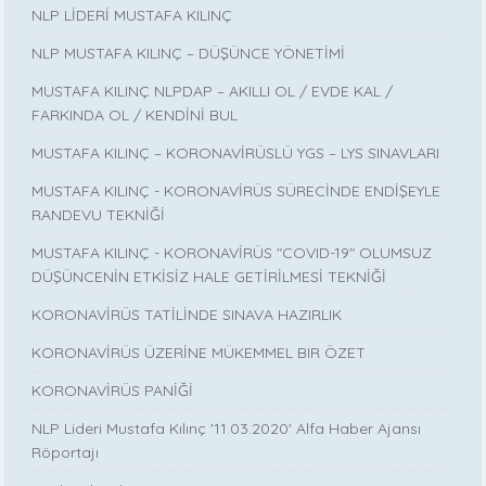
NLP LİDERİ MUSTAFA KILINÇ
NLP MUSTAFA KILINÇ – DÜŞÜNCE YÖNETİMİ
MUSTAFA KILINÇ NLPDAP – AKILLI OL / EVDE KAL /
FARKINDA OL / KENDİNİ BUL
MUSTAFA KILINÇ – KORONAVİRÜSLÜ YGS – LYS SINAVLARI
MUSTAFA KILINÇ - KORONAVİRÜS SÜRECİNDE ENDİŞEYLE
RANDEVU TEKNİĞİ
MUSTAFA KILINÇ - KORONAVİRÜS "COVID-19" OLUMSUZ
DÜŞÜNCENİN ETKİSİZ HALE GETİRİLMESİ TEKNİĞİ
KORONAVİRÜS TATİLİNDE SINAVA HAZIRLIK
KORONAVİRÜS ÜZERİNE MÜKEMMEL BIR ÖZET
KORONAVİRÜS PANİĞİ
NLP Lideri Mustafa Kılınç '11.03.2020' Alfa Haber Ajansı
Röportajı