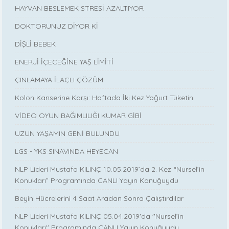
HAYVAN BESLEMEK STRESİ AZALTIYOR
DOKTORUNUZ DİYOR Kİ
DİŞLİ BEBEK
ENERJİ İÇECEĞİNE YAŞ LİMİTİ
ÇINLAMAYA İLAÇLI ÇÖZÜM
Kolon Kanserine Karşı: Haftada İki Kez Yoğurt Tüketin
VİDEO OYUN BAĞIMLILIĞI KUMAR GİBİ
UZUN YAŞAMIN GENİ BULUNDU
LGS - YKS SINAVINDA HEYECAN
NLP Lideri Mustafa KILINÇ 10.05.2019’da 2. Kez “Nursel’in
Konukları” Programında CANLI Yayın Konuğuydu
Beyin Hücrelerini 4 Saat Aradan Sonra Çalıştırdılar
NLP Lideri Mustafa KILINÇ 05.04.2019'da ''Nursel’in
Konukları'' Programında CANLI Yayın Konuğuydu