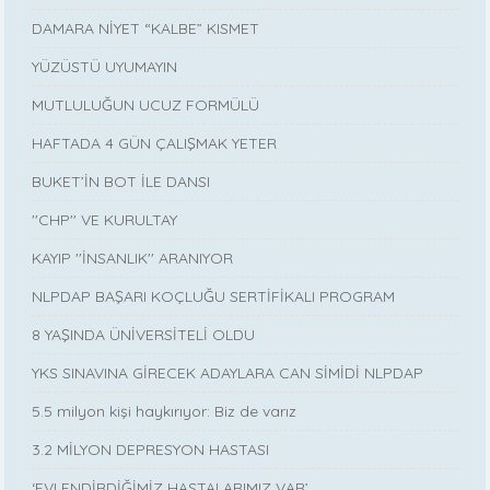
DAMARA NİYET “KALBE” KISMET
YÜZÜSTÜ UYUMAYIN
MUTLULUĞUN UCUZ FORMÜLÜ
HAFTADA 4 GÜN ÇALIŞMAK YETER
BUKET’İN BOT İLE DANSI
''CHP'' VE KURULTAY
KAYIP ''İNSANLIK'' ARANIYOR
NLPDAP BAŞARI KOÇLUĞU SERTİFİKALI PROGRAM
8 YAŞINDA ÜNİVERSİTELİ OLDU
YKS SINAVINA GİRECEK ADAYLARA CAN SİMİDİ NLPDAP
5.5 milyon kişi haykırıyor: Biz de varız
3.2 MİLYON DEPRESYON HASTASI
‘EVLENDİRDİĞİMİZ HASTALARIMIZ VAR’