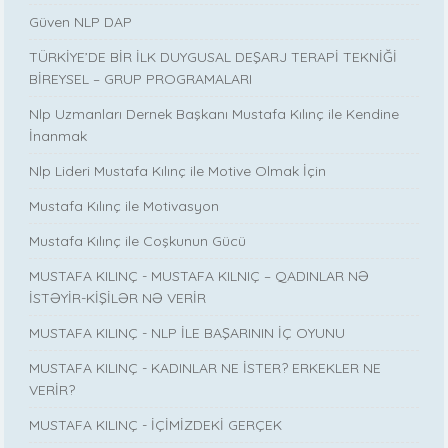
Güven NLP DAP
TÜRKİYE’DE BİR İLK DUYGUSAL DEŞARJ TERAPİ TEKNİĞİ
BİREYSEL – GRUP PROGRAMALARI
Nlp Uzmanları Dernek Başkanı Mustafa Kılınç ile Kendine
İnanmak
Nlp Lideri Mustafa Kılınç ile Motive Olmak İçin
Mustafa Kılınç ile Motivasyon
Mustafa Kılınç ile Coşkunun Gücü
MUSTAFA KILINÇ - MUSTAFA KILNIÇ – QADINLAR NƏ
İSTƏYİR-KİŞİLƏR NƏ VERİR
MUSTAFA KILINÇ - NLP İLE BAŞARININ İÇ OYUNU
MUSTAFA KILINÇ - KADINLAR NE İSTER? ERKEKLER NE
VERİR?
MUSTAFA KILINÇ - İÇİMİZDEKİ GERÇEK