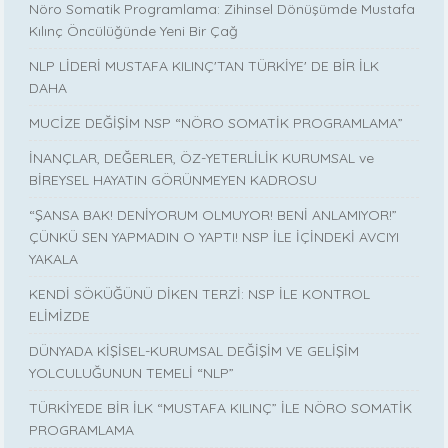
Nöro Somatik Programlama: Zihinsel Dönüşümde Mustafa
Kılınç Öncülüğünde Yeni Bir Çağ
NLP LİDERİ MUSTAFA KILINÇ'TAN TÜRKİYE' DE BİR İLK
DAHA
MUCİZE DEĞİŞİM NSP “NÖRO SOMATİK PROGRAMLAMA”
İNANÇLAR, DEĞERLER, ÖZ-YETERLİLİK KURUMSAL ve
BİREYSEL HAYATIN GÖRÜNMEYEN KADROSU
“ŞANSA BAK! DENİYORUM OLMUYOR! BENİ ANLAMIYOR!”
ÇÜNKÜ SEN YAPMADIN O YAPTI! NSP İLE İÇİNDEKİ AVCIYI
YAKALA
KENDİ SÖKÜĞÜNÜ DİKEN TERZİ: NSP İLE KONTROL
ELİMİZDE
DÜNYADA KİŞİSEL-KURUMSAL DEĞİŞİM VE GELİŞİM
YOLCULUĞUNUN TEMELİ “NLP”
TÜRKİYEDE BİR İLK “MUSTAFA KILINÇ” İLE NÖRO SOMATİK
PROGRAMLAMA