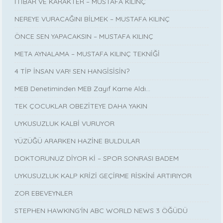
İTİBAR VE KARAKTER – MUSTAFA KILINÇ
NEREYE VURACAĞINI BİLMEK – MUSTAFA KILINÇ
ÖNCE SEN YAPACAKSIN – MUSTAFA KILINÇ
META AYNALAMA – MUSTAFA KILINÇ TEKNİĞİ
4 TİP İNSAN VAR! SEN HANGİSİSİN?
MEB Denetiminden MEB Zayıf Karne Aldı…
TEK ÇOCUKLAR OBEZİTEYE DAHA YAKIN
UYKUSUZLUK KALBİ VURUYOR
YÜZÜĞÜ ARARKEN HAZİNE BULDULAR
DOKTORUNUZ DİYOR Kİ – SPOR SONRASI BADEM
UYKUSUZLUK KALP KRİZİ GEÇİRME RİSKİNİ ARTIRIYOR
ZOR EBEVEYNLER
STEPHEN HAWKING‘İN ABC WORLD NEWS 3 ÖĞÜDÜ