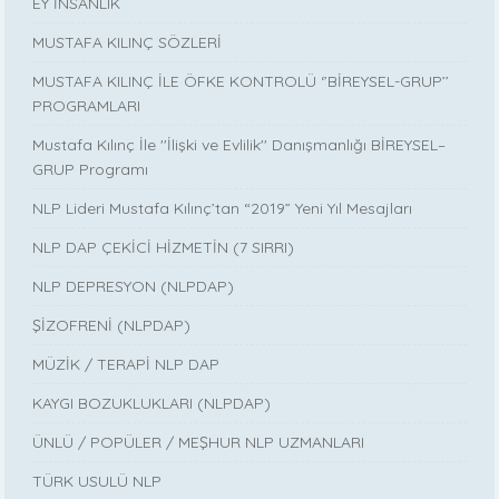
EY İNSANLIK
MUSTAFA KILINÇ SÖZLERİ
MUSTAFA KILINÇ İLE ÖFKE KONTROLÜ ‘’BİREYSEL-GRUP’’
PROGRAMLARI
Mustafa Kılınç İle ''İlişki ve Evlilik'' Danışmanlığı BİREYSEL–
GRUP Programı
NLP Lideri Mustafa Kılınç’tan “2019” Yeni Yıl Mesajları
NLP DAP ÇEKİCİ HİZMETİN (7 SIRRI)
NLP DEPRESYON (NLPDAP)
ŞİZOFRENİ (NLPDAP)
MÜZİK / TERAPİ NLP DAP
KAYGI BOZUKLUKLARI (NLPDAP)
ÜNLÜ / POPÜLER / MEŞHUR NLP UZMANLARI
TÜRK USULÜ NLP