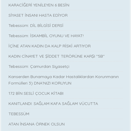
KARACİĞERİ YENİLEYEN 6 BESİN
SİYASET İNSANI HASTA EDİYOR
Tebessüm: DİL BİLGİSİ DERSİ
Tebessüm: İSKAMBİL OYUNU VE HAYAT!
İÇİNE ATAN KADIN DA KALP RİSKİ ARTIYOR
KADIN CİNAYET VE ŞİDDET TERÖRÜNE KARŞI ''5B''
Tebessüm: Çamurdan Siyasetçi
Kanserden Bunamaya Kadar Hastalıklardan Korunmanın
Formülleri 3) DNA'NIZI KORUYUN
172 BİN SESLİ ÇOCUK KİTABI
KANITLANDI: SAĞLAM KAFA SAĞLAM VÜCUTTA
TEBESSÜM
ATAN İNSANA ÖRNEK OLSUN