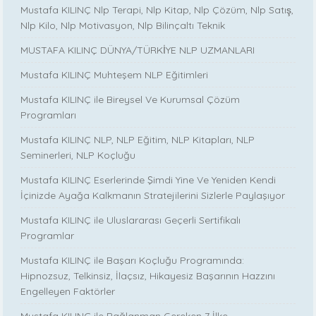
Mustafa KILINÇ Nlp Terapi, Nlp Kitap, Nlp Çözüm, Nlp Satış,
Nlp Kilo, Nlp Motivasyon, Nlp Bilinçaltı Teknik
MUSTAFA KILINÇ DÜNYA/TÜRKİYE NLP UZMANLARI
Mustafa KILINÇ Muhteşem NLP Eğitimleri
Mustafa KILINÇ ile Bireysel Ve Kurumsal Çözüm
Programları
Mustafa KILINÇ NLP, NLP Eğitim, NLP Kitapları, NLP
Seminerleri, NLP Koçluğu
Mustafa KILINÇ Eserlerinde Şimdi Yine Ve Yeniden Kendi
İçinizde Ayağa Kalkmanın Stratejilerini Sizlerle Paylaşıyor
Mustafa KILINÇ ile Uluslararası Geçerli Sertifikalı
Programlar
Mustafa KILINÇ ile Başarı Koçluğu Programında:
Hipnozsuz, Telkinsiz, İlaçsız, Hikayesiz Başarının Hazzını
Engelleyen Faktörler