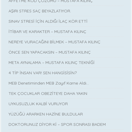
AFFETME KOD ÇÖZÜMÜ – MUSTAFA KILINÇ
AŞIRI STRES SAÇ BEYAZLATIYOR.
SINAV STRESİ İÇİN ALDIĞI İLAÇ KÖR ETTİ
İTİBAR VE KARAKTER – MUSTAFA KILINÇ
NEREYE VURACAĞINI BİLMEK – MUSTAFA KILINÇ
ÖNCE SEN YAPACAKSIN – MUSTAFA KILINÇ
META AYNALAMA – MUSTAFA KILINÇ TEKNİĞİ
4 TİP İNSAN VAR! SEN HANGİSİSİN?
MEB Denetiminden MEB Zayıf Karne Aldı…
TEK ÇOCUKLAR OBEZİTEYE DAHA YAKIN
UYKUSUZLUK KALBİ VURUYOR
YÜZÜĞÜ ARARKEN HAZİNE BULDULAR
DOKTORUNUZ DİYOR Kİ – SPOR SONRASI BADEM