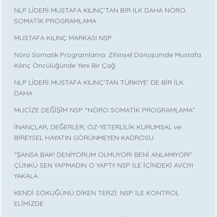
NLP LİDERİ MUSTAFA KILINÇ’TAN BİR İLK DAHA NÖRO
SOMATİK PROGRAMLAMA
MUSTAFA KILINÇ MARKASI NSP
Nöro Somatik Programlama: Zihinsel Dönüşümde Mustafa
Kılınç Öncülüğünde Yeni Bir Çağ
NLP LİDERİ MUSTAFA KILINÇ'TAN TÜRKİYE' DE BİR İLK
DAHA
MUCİZE DEĞİŞİM NSP “NÖRO SOMATİK PROGRAMLAMA”
İNANÇLAR, DEĞERLER, ÖZ-YETERLİLİK KURUMSAL ve
BİREYSEL HAYATIN GÖRÜNMEYEN KADROSU
“ŞANSA BAK! DENİYORUM OLMUYOR! BENİ ANLAMIYOR!”
ÇÜNKÜ SEN YAPMADIN O YAPTI! NSP İLE İÇİNDEKİ AVCIYI
YAKALA
KENDİ SÖKÜĞÜNÜ DİKEN TERZİ: NSP İLE KONTROL
ELİMİZDE