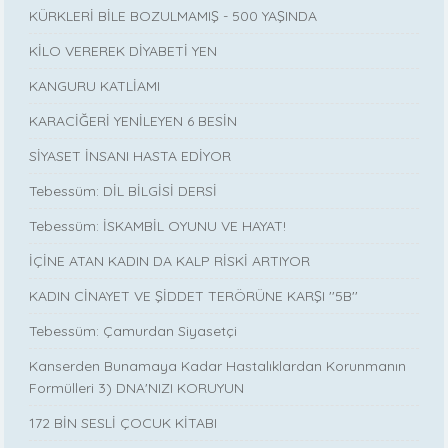
KÜRKLERİ BİLE BOZULMAMIŞ - 500 YAŞINDA
KİLO VEREREK DİYABETİ YEN
KANGURU KATLİAMI
KARACİĞERİ YENİLEYEN 6 BESİN
SİYASET İNSANI HASTA EDİYOR
Tebessüm: DİL BİLGİSİ DERSİ
Tebessüm: İSKAMBİL OYUNU VE HAYAT!
İÇİNE ATAN KADIN DA KALP RİSKİ ARTIYOR
KADIN CİNAYET VE ŞİDDET TERÖRÜNE KARŞI ''5B''
Tebessüm: Çamurdan Siyasetçi
Kanserden Bunamaya Kadar Hastalıklardan Korunmanın
Formülleri 3) DNA'NIZI KORUYUN
172 BİN SESLİ ÇOCUK KİTABI