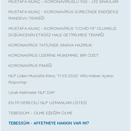
MUSTAFA KILINÇ – KORONAVİRÜSLÜ YGS – LYS SINAVLARI
MUSTAFA KILINÇ - KORONAVİRÜS SÜRECİNDE ENDİŞEYLE
RANDEVU TEKNİĞİ
MUSTAFA KILINÇ - KORONAVİRÜS "COVID-19" OLUMSUZ
DÜŞÜNCENİN ETKİSİZ HALE GETİRİLMESİ TEKNİĞİ
KORONAVİRÜS TATİLİNDE SINAVA HAZIRLIK
KORONAVİRÜS ÜZERİNE MÜKEMMEL BIR ÖZET
KORONAVİRÜS PANİĞİ
NLP Lideri Mustafa Kılınç '11.03.2020' Alfa Haber Ajansı
Röportajı
Uzak Kelimeler NLP DAP
EN İYİ DERECELİ NLP UZMANLARI LİSTESİ
TEBESSÜM – ÖLME EŞEĞİM ÖLME
TEBESSÜM - AFFETMEYE HAKKIN VAR MI?