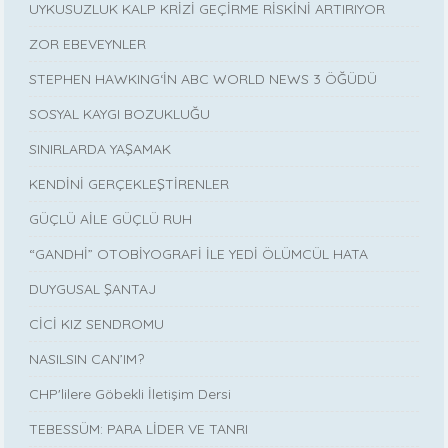
UYKUSUZLUK KALP KRİZİ GEÇİRME RİSKİNİ ARTIRIYOR
ZOR EBEVEYNLER
STEPHEN HAWKING‘İN ABC WORLD NEWS 3 ÖĞÜDÜ
SOSYAL KAYGI BOZUKLUĞU
SINIRLARDA YAŞAMAK
KENDİNİ GERÇEKLEŞTİRENLER
GÜÇLÜ AİLE GÜÇLÜ RUH
“GANDHİ” OTOBİYOGRAFİ İLE YEDİ ÖLÜMCÜL HATA
DUYGUSAL ŞANTAJ
CİCİ KIZ SENDROMU
NASILSIN CAN’IM?
CHP'lilere Göbekli İletişim Dersi
TEBESSÜM: PARA LİDER VE TANRI