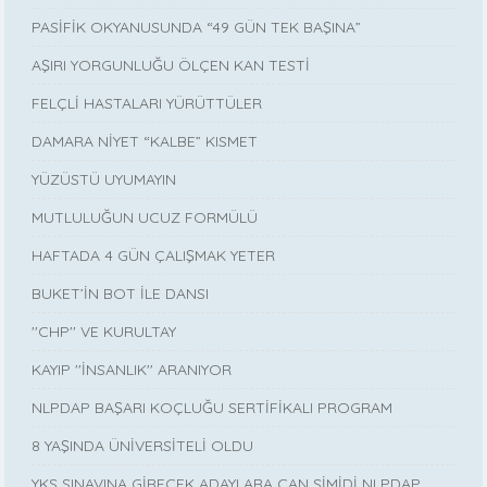
PASİFİK OKYANUSUNDA “49 GÜN TEK BAŞINA”
AŞIRI YORGUNLUĞU ÖLÇEN KAN TESTİ
FELÇLİ HASTALARI YÜRÜTTÜLER
DAMARA NİYET “KALBE” KISMET
YÜZÜSTÜ UYUMAYIN
MUTLULUĞUN UCUZ FORMÜLÜ
HAFTADA 4 GÜN ÇALIŞMAK YETER
BUKET’İN BOT İLE DANSI
''CHP'' VE KURULTAY
KAYIP ''İNSANLIK'' ARANIYOR
NLPDAP BAŞARI KOÇLUĞU SERTİFİKALI PROGRAM
8 YAŞINDA ÜNİVERSİTELİ OLDU
YKS SINAVINA GİRECEK ADAYLARA CAN SİMİDİ NLPDAP