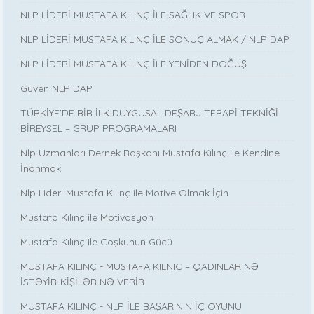
NLP LİDERİ MUSTAFA KILINÇ İLE SAĞLIK VE SPOR
NLP LİDERİ MUSTAFA KILINÇ İLE SONUÇ ALMAK / NLP DAP
NLP LİDERİ MUSTAFA KILINÇ İLE YENİDEN DOĞUŞ
Güven NLP DAP
TÜRKİYE’DE BİR İLK DUYGUSAL DEŞARJ TERAPİ TEKNİĞİ
BİREYSEL – GRUP PROGRAMALARI
Nlp Uzmanları Dernek Başkanı Mustafa Kılınç ile Kendine
İnanmak
Nlp Lideri Mustafa Kılınç ile Motive Olmak İçin
Mustafa Kılınç ile Motivasyon
Mustafa Kılınç ile Coşkunun Gücü
MUSTAFA KILINÇ - MUSTAFA KILNIÇ – QADINLAR NƏ
İSTƏYİR-KİŞİLƏR NƏ VERİR
MUSTAFA KILINÇ - NLP İLE BAŞARININ İÇ OYUNU