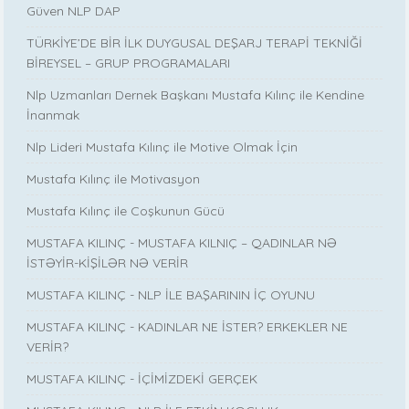
Güven NLP DAP
TÜRKİYE’DE BİR İLK DUYGUSAL DEŞARJ TERAPİ TEKNİĞİ
BİREYSEL – GRUP PROGRAMALARI
Nlp Uzmanları Dernek Başkanı Mustafa Kılınç ile Kendine
İnanmak
Nlp Lideri Mustafa Kılınç ile Motive Olmak İçin
Mustafa Kılınç ile Motivasyon
Mustafa Kılınç ile Coşkunun Gücü
MUSTAFA KILINÇ - MUSTAFA KILNIÇ – QADINLAR NƏ
İSTƏYİR-KİŞİLƏR NƏ VERİR
MUSTAFA KILINÇ - NLP İLE BAŞARININ İÇ OYUNU
MUSTAFA KILINÇ - KADINLAR NE İSTER? ERKEKLER NE
VERİR?
MUSTAFA KILINÇ - İÇİMİZDEKİ GERÇEK