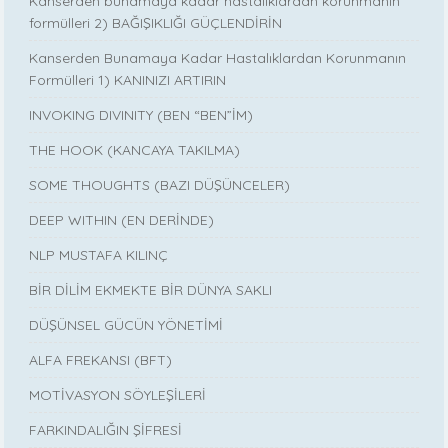
Kanserden bunamaya kadar hastalıklardan korunmanın
formülleri 2) BAĞIŞIKLIĞI GÜÇLENDİRİN
Kanserden Bunamaya Kadar Hastalıklardan Korunmanın
Formülleri 1) KANINIZI ARTIRIN
INVOKING DIVINITY (BEN “BEN”İM)
THE HOOK (KANCAYA TAKILMA)
SOME THOUGHTS (BAZI DÜŞÜNCELER)
DEEP WITHIN (EN DERİNDE)
NLP MUSTAFA KILINÇ
BİR DİLİM EKMEKTE BİR DÜNYA SAKLI
DÜŞÜNSEL GÜCÜN YÖNETİMİ
ALFA FREKANSI (BFT)
MOTİVASYON SÖYLEŞİLERİ
FARKINDALIĞIN ŞİFRESİ