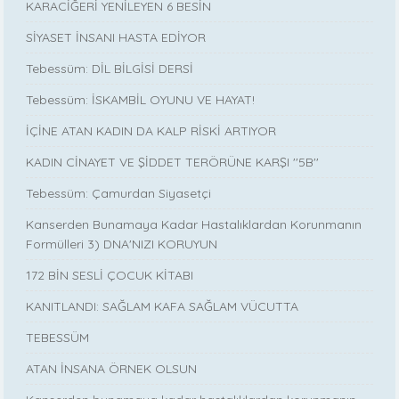
KARACİĞERİ YENİLEYEN 6 BESİN
SİYASET İNSANI HASTA EDİYOR
Tebessüm: DİL BİLGİSİ DERSİ
Tebessüm: İSKAMBİL OYUNU VE HAYAT!
İÇİNE ATAN KADIN DA KALP RİSKİ ARTIYOR
KADIN CİNAYET VE ŞİDDET TERÖRÜNE KARŞI ''5B''
Tebessüm: Çamurdan Siyasetçi
Kanserden Bunamaya Kadar Hastalıklardan Korunmanın
Formülleri 3) DNA'NIZI KORUYUN
172 BİN SESLİ ÇOCUK KİTABI
KANITLANDI: SAĞLAM KAFA SAĞLAM VÜCUTTA
TEBESSÜM
ATAN İNSANA ÖRNEK OLSUN