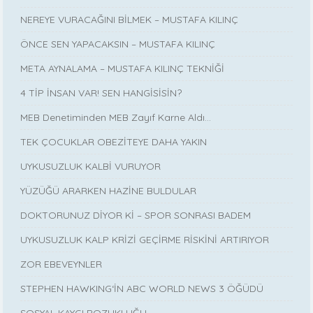
NEREYE VURACAĞINI BİLMEK – MUSTAFA KILINÇ
ÖNCE SEN YAPACAKSIN – MUSTAFA KILINÇ
META AYNALAMA – MUSTAFA KILINÇ TEKNİĞİ
4 TİP İNSAN VAR! SEN HANGİSİSİN?
MEB Denetiminden MEB Zayıf Karne Aldı…
TEK ÇOCUKLAR OBEZİTEYE DAHA YAKIN
UYKUSUZLUK KALBİ VURUYOR
YÜZÜĞÜ ARARKEN HAZİNE BULDULAR
DOKTORUNUZ DİYOR Kİ – SPOR SONRASI BADEM
UYKUSUZLUK KALP KRİZİ GEÇİRME RİSKİNİ ARTIRIYOR
ZOR EBEVEYNLER
STEPHEN HAWKING‘İN ABC WORLD NEWS 3 ÖĞÜDÜ
SOSYAL KAYGI BOZUKLUĞU