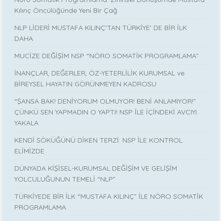
Kılınç Öncülüğünde Yeni Bir Çağ
NLP LİDERİ MUSTAFA KILINÇ'TAN TÜRKİYE' DE BİR İLK
DAHA
MUCİZE DEĞİŞİM NSP “NÖRO SOMATİK PROGRAMLAMA”
İNANÇLAR, DEĞERLER, ÖZ-YETERLİLİK KURUMSAL ve
BİREYSEL HAYATIN GÖRÜNMEYEN KADROSU
“ŞANSA BAK! DENİYORUM OLMUYOR! BENİ ANLAMIYOR!”
ÇÜNKÜ SEN YAPMADIN O YAPTI! NSP İLE İÇİNDEKİ AVCIYI
YAKALA
KENDİ SÖKÜĞÜNÜ DİKEN TERZİ: NSP İLE KONTROL
ELİMİZDE
DÜNYADA KİŞİSEL-KURUMSAL DEĞİŞİM VE GELİŞİM
YOLCULUĞUNUN TEMELİ “NLP”
TÜRKİYEDE BİR İLK “MUSTAFA KILINÇ” İLE NÖRO SOMATİK
PROGRAMLAMA