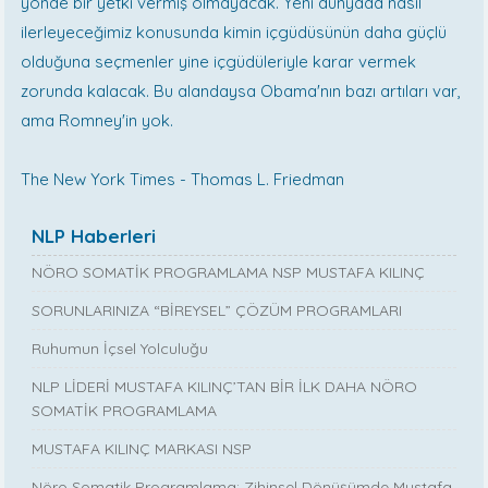
yönde bir yetki vermiş olmayacak. Yeni dünyada nasıl
ilerleyeceğimiz konusunda kimin içgüdüsünün daha güçlü
olduğuna seçmenler yine içgüdüleriyle karar vermek
zorunda kalacak. Bu alandaysa Obama'nın bazı artıları var,
ama Romney'in yok.
The New York Times - Thomas L. Friedman
NLP Haberleri
NÖRO SOMATİK PROGRAMLAMA NSP MUSTAFA KILINÇ
SORUNLARINIZA “BİREYSEL” ÇÖZÜM PROGRAMLARI
Ruhumun İçsel Yolculuğu
NLP LİDERİ MUSTAFA KILINÇ’TAN BİR İLK DAHA NÖRO
SOMATİK PROGRAMLAMA
MUSTAFA KILINÇ MARKASI NSP
Nöro Somatik Programlama: Zihinsel Dönüşümde Mustafa