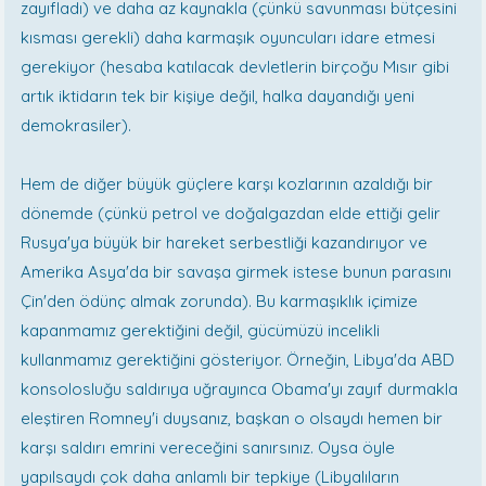
zayıfladı) ve daha az kaynakla (çünkü savunması bütçesini
kısması gerekli) daha karmaşık oyuncuları idare etmesi
gerekiyor (hesaba katılacak devletlerin birçoğu Mısır gibi
artık iktidarın tek bir kişiye değil, halka dayandığı yeni
demokrasiler).
Hem de diğer büyük güçlere karşı kozlarının azaldığı bir
dönemde (çünkü petrol ve doğalgazdan elde ettiği gelir
Rusya'ya büyük bir hareket serbestliği kazandırıyor ve
Amerika Asya'da bir savaşa girmek istese bunun parasını
Çin'den ödünç almak zorunda). Bu karmaşıklık içimize
kapanmamız gerektiğini değil, gücümüzü incelikli
kullanmamız gerektiğini gösteriyor. Örneğin, Libya'da ABD
konsolosluğu saldırıya uğrayınca Obama'yı zayıf durmakla
eleştiren Romney'i duysanız, başkan o olsaydı hemen bir
karşı saldırı emrini vereceğini sanırsınız. Oysa öyle
yapılsaydı çok daha anlamlı bir tepkiye (Libyalıların