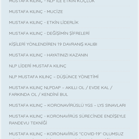
MUSTAFA KILINÇ - NLP İLE ETKİN KOÇLUK
MUSTAFA KILINÇ - MUCİZE
MUSTAFA KILINÇ - ETKİN LİDERLİK
MUSTAFA KILINÇ - DEĞİŞİMİN ŞİFRELERİ
KİŞİLERİ YÖNLENDİREN 19 DAVRANIŞ KALIBI
MUSTAFA KILINÇ - HAYATINIZI KAZANIN
NLP LİDERİ MUSTAFA KILINÇ
NLP MUSTAFA KILINÇ – DÜŞÜNCE YÖNETİMİ
MUSTAFA KILINÇ NLPDAP – AKILLI OL / EVDE KAL /
FARKINDA OL / KENDİNİ BUL
MUSTAFA KILINÇ – KORONAVİRÜSLÜ YGS – LYS SINAVLARI
MUSTAFA KILINÇ - KORONAVİRÜS SÜRECİNDE ENDİŞEYLE
RANDEVU TEKNİĞİ
MUSTAFA KILINÇ - KORONAVİRÜS "COVID-19" OLUMSUZ