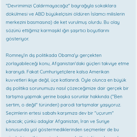
"Devrimimizi Çaldırmayacağız" bayrağıyla sokaklara
dökülmesi ve ABD büyükelçisini öldüren İslamcı milislerin
merkezini basmasına) de ket vurulmuş olurdu. Bu olay
sözünü ettiğimiz karmaşıkl ığın şaşırtıcı boyutlarını
gösteriyor.
Romney'in dış politikada Obama'yı gerçekten
zorlayabileceği konu, Afganistan'daki güçleri takviye etme
kararıydı. Fakat Cumhuriyetçilere kalsa Amerikan
kuvvetleri ikiye değil, üçe katlanırdı. Öyle olunca en büyük
dış politika sorunumuzu nasıl çözeceğimize dair gerçek bir
tartışma yapmak yerine başka sorunlar hakkında ("Ben
sertim, o değil" türünden) parodi tartışmalar yaşıyoruz.
Seçimlerin ertesi sabahı karşımıza dev bir "uçurum"
çıkacak; çünkü adaylar Afganistan, İran ve Suriye
konusunda yol göstermediklerinden seçmenler de bu