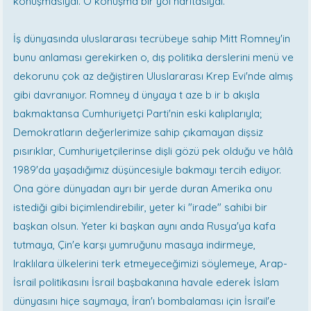
konuşmasıydı. O konuşma bir yol haritasıydı.
İş dünyasında uluslararası tecrübeye sahip Mitt Romney'in
bunu anlaması gerekirken o, dış politika derslerini menü ve
dekorunu çok az değiştiren Uluslararası Krep Evi'nde almış
gibi davranıyor. Romney d ünyaya t aze b ir b akışla
bakmaktansa Cumhuriyetçi Parti'nin eski kalıplarıyla;
Demokratların değerlerimize sahip çıkamayan dişsiz
pısırıklar, Cumhuriyetçilerinse dişli gözü pek olduğu ve hâlâ
1989'da yaşadığımız düşüncesiyle bakmayı tercih ediyor.
Ona göre dünyadan ayrı bir yerde duran Amerika onu
istediği gibi biçimlendirebilir, yeter ki "irade" sahibi bir
başkan olsun. Yeter ki başkan aynı anda Rusya'ya kafa
tutmaya, Çin'e karşı yumruğunu masaya indirmeye,
Iraklılara ülkelerini terk etmeyeceğimizi söylemeye, Arap-
İsrail politikasını İsrail başbakanına havale ederek İslam
dünyasını hiçe saymaya, İran'ı bombalaması için İsrail'e