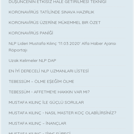
DÜŞÜNCENİN ETKİSİZ HALE GETİRİLMESİ TEKNİĞİ
KORONAVİRÜS TATİLİNDE SINAVA HAZIRLIK
KORONAVİRÜS ÜZERİNE MÜKEMMEL BIR ÖZET
KORONAVİRÜS PANİĞİ
NLP Lideri Mustafa Kılınç '11.03.2020' Alfa Haber Ajansı
Röportajı
Uzak Kelimeler NLP DAP
EN İYİ DERECELİ NLP UZMANLARI LİSTESİ
TEBESSÜM – ÖLME EŞEĞİM ÖLME
TEBESSÜM - AFFETMEYE HAKKIN VAR MI?
MUSTAFA KILINÇ İLE GÜÇLÜ SORULAR
MUSTAFA KILINÇ - NASIL MASTER KOÇ OLABİLİRSİNİZ?
MUSTAFA KILINÇ – İNANÇLAR
MUSTAFA KILINÇ - “İYH” SÜRECİ