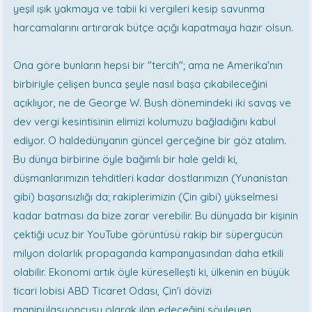
yeşil ışık yakmaya ve tabii ki vergileri kesip savunma
harcamalarını artırarak bütçe açığı kapatmaya hazır olsun.
Ona göre bunların hepsi bir "tercih"; ama ne Amerika'nın
birbiriyle çelişen bunca şeyle nasıl başa çıkabileceğini
açıklıyor, ne de George W. Bush dönemindeki iki savaş ve
dev vergi kesintisinin elimizi kolumuzu bağladığını kabul
ediyor. O haldedünyanın güncel gerçeğine bir göz atalım.
Bu dünya birbirine öyle bağımlı bir hale geldi ki,
düşmanlarımızın tehditleri kadar dostlarımızın (Yunanistan
gibi) başarısızlığı da; rakiplerimizin (Çin gibi) yükselmesi
kadar batması da bize zarar verebilir. Bu dünyada bir kişinin
çektiği ucuz bir YouTube görüntüsü rakip bir süpergücün
milyon dolarlık propaganda kampanyasından daha etkili
olabilir. Ekonomi artık öyle küreselleşti ki, ülkenin en büyük
ticari lobisi ABD Ticaret Odası, Çin'i dövizi
manipülasyoncusu olarak ilan edeceğini söyleyen