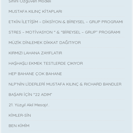
Sihirli Özgüven Modeli
MUSTAFA KILINÇ KİTAPLARI
ETKİN İLETİŞİM – DİKSİYON & BİREYSEL – GRUP PROGRAMI
STRES – MOTİVASYON “ & “BİREYSEL – GRUP” PROGRAMI
MÜZİK DİNLEMEK DİKKAT DAĞITIYOR
KIRMIZI LAHANA ZAYIFLATIR
HAŞHAŞLI EKMEK TESTLERDE ÇIKIYOR
HEP BAHANE ÇOK BAHANE
NLP’NİN LİDERLERİ MUSTAFA KILINÇ & RICHARD BANDLER
BAŞARI İÇİN “22 ADIM”
21. Yüzyıl Akıl Mesajı!..
KİMLER-SİN
BEN KİMİM