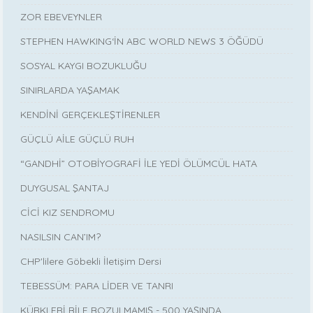
ZOR EBEVEYNLER
STEPHEN HAWKING‘İN ABC WORLD NEWS 3 ÖĞÜDÜ
SOSYAL KAYGI BOZUKLUĞU
SINIRLARDA YAŞAMAK
KENDİNİ GERÇEKLEŞTİRENLER
GÜÇLÜ AİLE GÜÇLÜ RUH
“GANDHİ” OTOBİYOGRAFİ İLE YEDİ ÖLÜMCÜL HATA
DUYGUSAL ŞANTAJ
CİCİ KIZ SENDROMU
NASILSIN CAN’IM?
CHP'lilere Göbekli İletişim Dersi
TEBESSÜM: PARA LİDER VE TANRI
KÜRKLERİ BİLE BOZULMAMIŞ - 500 YAŞINDA