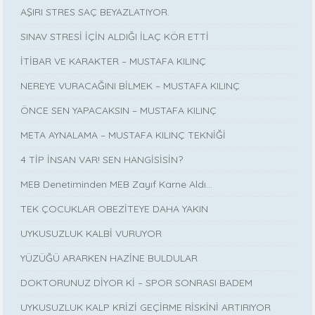
AŞIRI STRES SAÇ BEYAZLATIYOR.
SINAV STRESİ İÇİN ALDIĞI İLAÇ KÖR ETTİ
İTİBAR VE KARAKTER – MUSTAFA KILINÇ
NEREYE VURACAĞINI BİLMEK – MUSTAFA KILINÇ
ÖNCE SEN YAPACAKSIN – MUSTAFA KILINÇ
META AYNALAMA – MUSTAFA KILINÇ TEKNİĞİ
4 TİP İNSAN VAR! SEN HANGİSİSİN?
MEB Denetiminden MEB Zayıf Karne Aldı…
TEK ÇOCUKLAR OBEZİTEYE DAHA YAKIN
UYKUSUZLUK KALBİ VURUYOR
YÜZÜĞÜ ARARKEN HAZİNE BULDULAR
DOKTORUNUZ DİYOR Kİ – SPOR SONRASI BADEM
UYKUSUZLUK KALP KRİZİ GEÇİRME RİSKİNİ ARTIRIYOR