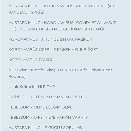
MUSTAFA KILINÇ - KORONAVİRÜS SÜRECİNDE ENDİŞEYLE
RANDEVU TEKNİĞİ
MUSTAFA KILINÇ - KORONAVİRÜS "COVID-19" OLUMSUZ
DÜŞÜNCENİN ETKİSİZ HALE GETİRİLMESİ TEKNİĞİ
KORONAVİRÜS TATİLİNDE SINAVA HAZIRLIK
KORONAVİRÜS ÜZERİNE MÜKEMMEL BIR ÖZET
KORONAVİRÜS PANİĞİ
NLP Lideri Mustafa Kılınç '11.03.2020' Alfa Haber Ajansı
Röportajı
Uzak Kelimeler NLP DAP
EN İYİ DERECELİ NLP UZMANLARI LİSTESİ
TEBESSÜM – ÖLME EŞEĞİM ÖLME
TEBESSÜM - AFFETMEYE HAKKIN VAR MI?
MUSTAFA KILINÇ İLE GÜÇLÜ SORULAR