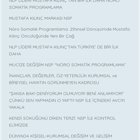
NLP LİDERİ MUSTAFA KILINÇ’TAN BİR İLK DAHA NÖRO
SOMATİK PROGRAMLAMA
MUSTAFA KILINÇ MARKASI NSP
Nöro Somatik Programlama: Zihinsel Dönüşümde Mustafa
Kılınç Öncülüğünde Yeni Bir Çağ
NLP LİDERİ MUSTAFA KILINÇ'TAN TÜRKİYE' DE BİR İLK
DAHA
MUCİZE DEĞİŞİM NSP “NÖRO SOMATİK PROGRAMLAMA”
İNANÇLAR, DEĞERLER, ÖZ-YETERLİLİK KURUMSAL ve
BİREYSEL HAYATIN GÖRÜNMEYEN KADROSU
“ŞANSA BAK! DENİYORUM OLMUYOR! BENİ ANLAMIYOR!”
ÇÜNKÜ SEN YAPMADIN O YAPTI! NSP İLE İÇİNDEKİ AVCIYI
YAKALA
KENDİ SÖKÜĞÜNÜ DİKEN TERZİ: NSP İLE KONTROL
ELİMİZDE
DÜNYADA KİŞİSEL-KURUMSAL DEĞİŞİM VE GELİŞİM