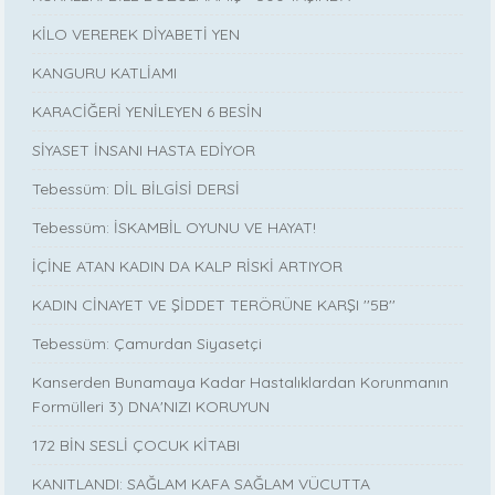
KİLO VEREREK DİYABETİ YEN
KANGURU KATLİAMI
KARACİĞERİ YENİLEYEN 6 BESİN
SİYASET İNSANI HASTA EDİYOR
Tebessüm: DİL BİLGİSİ DERSİ
Tebessüm: İSKAMBİL OYUNU VE HAYAT!
İÇİNE ATAN KADIN DA KALP RİSKİ ARTIYOR
KADIN CİNAYET VE ŞİDDET TERÖRÜNE KARŞI ''5B''
Tebessüm: Çamurdan Siyasetçi
Kanserden Bunamaya Kadar Hastalıklardan Korunmanın
Formülleri 3) DNA'NIZI KORUYUN
172 BİN SESLİ ÇOCUK KİTABI
KANITLANDI: SAĞLAM KAFA SAĞLAM VÜCUTTA