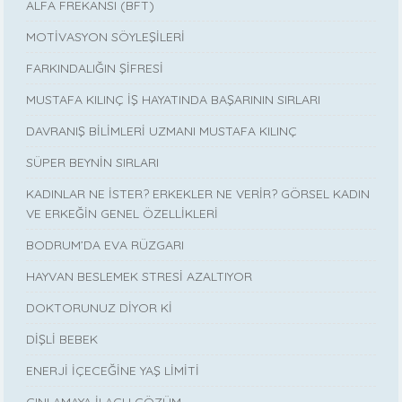
ALFA FREKANSI (BFT)
MOTİVASYON SÖYLEŞİLERİ
FARKINDALIĞIN ŞİFRESİ
MUSTAFA KILINÇ İŞ HAYATINDA BAŞARININ SIRLARI
DAVRANIŞ BİLİMLERİ UZMANI MUSTAFA KILINÇ
SÜPER BEYNİN SIRLARI
KADINLAR NE İSTER? ERKEKLER NE VERİR? GÖRSEL KADIN
VE ERKEĞİN GENEL ÖZELLİKLERİ
BODRUM’DA EVA RÜZGARI
HAYVAN BESLEMEK STRESİ AZALTIYOR
DOKTORUNUZ DİYOR Kİ
DİŞLİ BEBEK
ENERJİ İÇECEĞİNE YAŞ LİMİTİ
ÇINLAMAYA İLAÇLI ÇÖZÜM