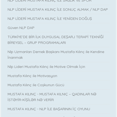
NLP LİDERİ MUSTAFA KILINÇ İLE SAĞLIK VE SPOR
NLP LİDERİ MUSTAFA KILINÇ İLE SONUÇ ALMAK / NLP DAP
NLP LİDERİ MUSTAFA KILINÇ İLE YENİDEN DOĞUŞ
Güven NLP DAP
TÜRKİYE’DE BİR İLK DUYGUSAL DEŞARJ TERAPİ TEKNİĞİ
BİREYSEL – GRUP PROGRAMALARI
Nlp Uzmanları Dernek Başkanı Mustafa Kılınç ile Kendine
İnanmak
Nlp Lideri Mustafa Kılınç ile Motive Olmak İçin
Mustafa Kılınç ile Motivasyon
Mustafa Kılınç ile Coşkunun Gücü
MUSTAFA KILINÇ - MUSTAFA KILNIÇ – QADINLAR NƏ
İSTƏYİR-KİŞİLƏR NƏ VERİR
MUSTAFA KILINÇ - NLP İLE BAŞARININ İÇ OYUNU