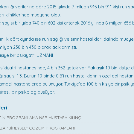
kanlığı verilerine göre 2015 yılında 7 milyon 915 bin 911 kişi ruh sa
arı kliniklerinde muayene oldu.
ayısı bir yılda 740 bin 602 kişi artarak 2016 yılında 8 milyon 656 b
nın ilk dört ayında ise ruh sağlığı ve sinir hastalıkları dalında muay
milyon 238 bin 430 olarak açıklanmıştı.
işiye bir psikiyatri UZMANI
psikiyatri hastanesinde, 4 bin 352 yatak var. Yaklaşık 10 bin kişiye
ğı sayısı 1.3. Bunun 10 binde 0.8’i ruh hastalıklarının özel dal hasta
 amaçlı hastanelerde bulunuyor. Türkiye’de 100 bin kişiye bir psikiya
iresi, bir psikolog düşüyor.
eri
İK PROGRAMLAMA NSP MUSTAFA KILINÇ
ZA “BİREYSEL” ÇÖZÜM PROGRAMLARI