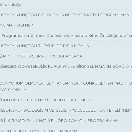
l Yolculuğu
MUSTAFA KILINÇ’TAN BİR İLK DAHA NÖRO SOMATİK PROGRAMLAMA
INÇ MARKASI NSP
 Programlama: Zihinsel Dönüşümde Mustafa Kılınç Öncülüğünde Yen
USTAFA KILINÇ'TAN TÜRKİYE' DE BİR İLK DAHA
İŞİM NSP “NÖRO SOMATİK PROGRAMLAMA”
EĞERLER, ÖZ-YETERLİLİK KURUMSAL ve BİREYSEL HAYATIN GÖRÜNM
 DENİYORUM OLMUYOR! BENİ ANLAMIYOR!” ÇÜNKÜ SEN YAPMADIN O 
AVCIYI YAKALA
ÜNÜ DİKEN TERZİ: NSP İLE KONTROL ELİMİZDE
İSEL-KURUMSAL DEĞİŞİM VE GELİŞİM YOLCULUĞUNUN TEMELİ “NLP
İR İLK “MUSTAFA KILINÇ” İLE NÖRO SOMATİK PROGRAMLAMA
LINÇ İLE NÖRO SOMATİK PROGRAMLAMA