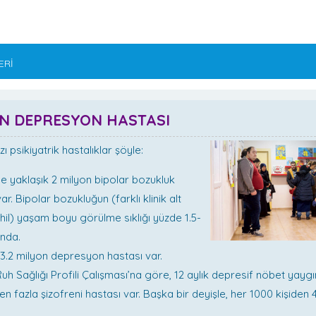
ERİ
ON DEPRESYON HASTASI
ı psikiyatrik hastalıklar şöyle:
de yaklaşık 2 milyon bipolar bozukluk
ar. Bipolar bozukluğun (farklı klinik alt
dahil) yaşam boyu görülme sıklığı yüzde 1.5-
ında.
 3.2 milyon depresyon hastası var.
uh Sağlığı Profili Çalışması’na göre, 12 aylık depresif nöbet yaygın
n fazla şizofreni hastası var. Başka bir deyişle, her 1000 kişiden 4