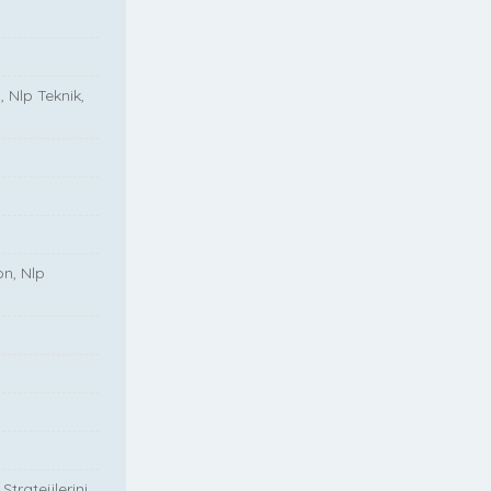
, Nlp Teknik,
on, Nlp
tratejilerini