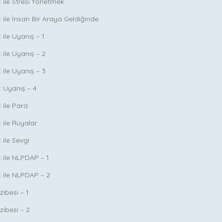
ç ile Stresi Yönetmek
ç ile İnsan Bir Araya Geldiğinde
 ile Uyanış – 1
 ile Uyanış – 2
 ile Uyanış – 3
ç Uyanış – 4
 ile Para
 ile Rüyalar
 ile Sevgi
ç ile NLPDAP – 1
ç ile NLPDAP – 2
zibesi – 1
zibesi – 2