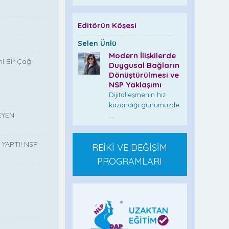
Editörün Köşesi
Selen Ünlü
Modern İlişkilerde
i Bir Çağ
Duygusal Bağların
Dönüştürülmesi ve
NSP Yaklaşımı
Dijitalleşmenin hız
kazandığı günümüzde
EYEN
...
YAPTI! NSP
REİKİ VE DEĞİŞİM
PROGRAMLARI
”