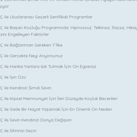
şıyor
 ile Uluslararası Geçerli Sertifikalı Programlar
Ç ile Başarı Koçluğu Programında: Hipnozsuz, Telkinsiz, İlaçsız, Hika
zını Engelleyen Faktörler
Ç ile Bağlanman Gereken 7 İlke
Ç ile Gerçekte Neyi Arıyorsunuz
Ç ile Harika Yanlara Işık Tutmak İçin On Egzersiz
Ç ile İşin Özü
̧ ile Kendinizi Şimdi Sevin
̧ ile Kişisel Memnuniyet İçin İleri Düzeyde Koçluk Becerileri
NÇ ile Sade Bir Hayat Yaşamak İçin En Önemli On Neden
Ç ile Sevin Kendinizi Dünya Değişsin
 ile Sihrinizi Seçin