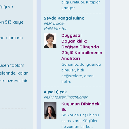
bilgi üretiyor. Kitaplar
ğlığı ve
yazıyor. ...
Sevda Kangal Kılınç
in 513 kişiye
NLP Trainer
Reiki Master
Duygusal
ene olanların
Dayanıklılık:
Değişen Dünyada
Güçlü Kalabilmenin
Anahtarı
Günümüz dünyasında
 düşen toplam
bireyler, hızlı
nelerinde, kalan
değişimlere, artan
tri uzmanı, bir
belirs...
Aysel Çiçek
NLP Master Practitioner
Kuyunun Dibindeki
Su
Bir köyde yaşlı bir su
ustası vardı.Köylüler
ne zaman bir ku...