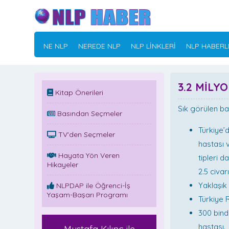
NE NLP
NEREDE NLP
NLP LİNKLERİ
NLP HABERL
3.2 MİLY
Kitap Önerileri
Sık görülen baz
Basından Seçmeler
Türkiye’
TV'den Seçmeler
hastası v
Hayata Yön Veren
tipleri 
Hikayeler
2.5 civar
Yaklaşık
NLPDAP ile Öğrenci-İş
Yaşam-Başarı Programı
Türkiye R
300 binde
hastası.