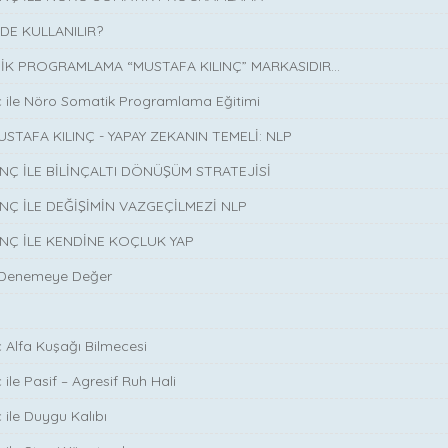
DE KULLANILIR?
K PROGRAMLAMA “MUSTAFA KILINÇ” MARKASIDIR…
ç ile Nöro Somatik Programlama Eğitimi
USTAFA KILINÇ - YAPAY ZEKANIN TEMELİ: NLP
INÇ İLE BİLİNÇALTI DÖNÜŞÜM STRATEJİSİ
INÇ İLE DEĞİŞİMİN VAZGEÇİLMEZİ NLP
INÇ İLE KENDİNE KOÇLUK YAP
 Denemeye Değer
ç Alfa Kuşağı Bilmecesi
 ile Pasif – Agresif Ruh Hali
 ile Duygu Kalıbı