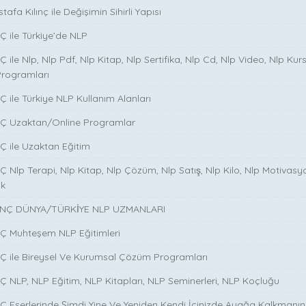
tafa Kılınç ile Değişimin Sihirli Yapısı
̧ ile Türkiye’de NLP
̧ ile Nlp, Nlp Pdf, Nlp Kitap, Nlp Sertifika, Nlp Cd, Nlp Video, Nlp Kurs
Programları
̧ ile Türkiye NLP Kullanım Alanları
NÇ Uzaktan/Online Programlar
Ç ile Uzaktan Eğitim
 Nlp Terapi, Nlp Kitap, Nlp Çözüm, Nlp Satış, Nlp Kilo, Nlp Motivasy
ik
NÇ DÜNYA/TÜRKİYE NLP UZMANLARI
NÇ Muhteşem NLP Eğitimleri
NÇ ile Bireysel Ve Kurumsal Çözüm Programları
Ç NLP, NLP Eğitim, NLP Kitapları, NLP Seminerleri, NLP Koçluğu
Ç Eserlerinde Şimdi Yine Ve Yeniden Kendi İçinizde Ayağa Kalkmanın S