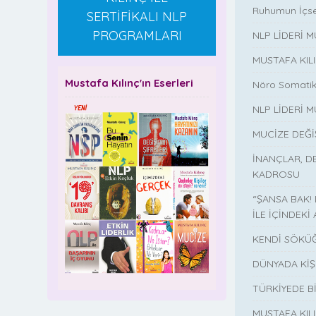
Ruhumun İçse
SERTİFİKALI NLP
PROGRAMLARI
NLP LİDERİ 
MUSTAFA KIL
Mustafa Kılınç'ın Eserleri
Nöro Somatik
NLP LİDERİ M
MUCİZE DEĞ
İNANÇLAR, D
KADROSU
“ŞANSA BAK!
İLE İÇİNDEKİ 
KENDİ SÖKÜĞ
DÜNYADA KİŞ
TÜRKİYEDE B
MUSTAFA KI