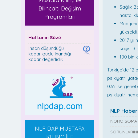
Mustafa Kılınç ile
Sağlık Ba
Bilinçaltı Değişim
hastalıkl
Programları
Muayene s
yükseldi.
Haftanın Sözü
2017 yılı
İnsan düşündüğü
sayısı 3 
kadar güçlü inandığı
100 bin k
kadar değerlidir.
Türkiye’de 12 
psikiyatri yata
0.5’i ise genel
psikiyatri hemş
NLP Haberl
NÖRO SOMAT
NLP DAP MUSTAFA
SORUNLARINI
KILINÇ İLE