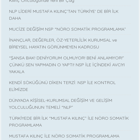
Kılınç Öncülüğünde Yeni Bir Çağ
NLP LİDERİ MUSTAFA KILINÇ'TAN TÜRKİYE' DE BİR İLK
DAHA
MUCİZE DEĞİŞİM NSP “NÖRO SOMATİK PROGRAMLAMA”
İNANÇLAR, DEĞERLER, ÖZ-YETERLİLİK KURUMSAL ve
BİREYSEL HAYATIN GÖRÜNMEYEN KADROSU
“ŞANSA BAK! DENİYORUM OLMUYOR! BENİ ANLAMIYOR!”
ÇÜNKÜ SEN YAPMADIN O YAPTI! NSP İLE İÇİNDEKİ AVCIYI
YAKALA
KENDİ SÖKÜĞÜNÜ DİKEN TERZİ: NSP İLE KONTROL
ELİMİZDE
DÜNYADA KİŞİSEL-KURUMSAL DEĞİŞİM VE GELİŞİM
YOLCULUĞUNUN TEMELİ “NLP”
TÜRKİYEDE BİR İLK “MUSTAFA KILINÇ” İLE NÖRO SOMATİK
PROGRAMLAMA
MUSTAFA KILINÇ İLE NÖRO SOMATİK PROGRAMLAMA