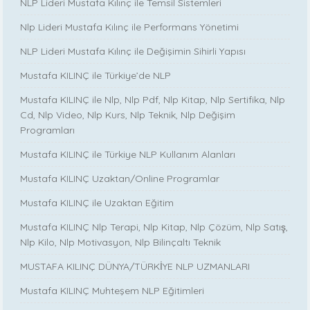
NLP Lideri Mustafa Kılınç ile Temsil Sistemleri
Nlp Lideri Mustafa Kılınç ile Performans Yönetimi
NLP Lideri Mustafa Kılınç ile Değişimin Sihirli Yapısı
Mustafa KILINÇ ile Türkiye’de NLP
Mustafa KILINÇ ile Nlp, Nlp Pdf, Nlp Kitap, Nlp Sertifika, Nlp
Cd, Nlp Video, Nlp Kurs, Nlp Teknik, Nlp Değişim
Programları
Mustafa KILINÇ ile Türkiye NLP Kullanım Alanları
Mustafa KILINÇ Uzaktan/Online Programlar
Mustafa KILINÇ ile Uzaktan Eğitim
Mustafa KILINÇ Nlp Terapi, Nlp Kitap, Nlp Çözüm, Nlp Satış,
Nlp Kilo, Nlp Motivasyon, Nlp Bilinçaltı Teknik
MUSTAFA KILINÇ DÜNYA/TÜRKİYE NLP UZMANLARI
Mustafa KILINÇ Muhteşem NLP Eğitimleri