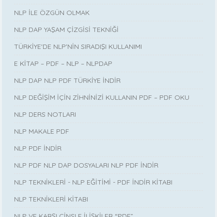
NLP İLE ÖZGÜN OLMAK
NLP DAP YAŞAM ÇİZGİSİ TEKNİĞİ
TÜRKİYE'DE NLP'NİN SIRADIŞI KULLANIMI
E KİTAP – PDF – NLP – NLPDAP
NLP DAP NLP PDF TÜRKİYE İNDİR
NLP DEĞİŞİM İÇİN ZİHNİNİZİ KULLANIN PDF – PDF OKU
NLP DERS NOTLARI
NLP MAKALE PDF
NLP PDF İNDİR
NLP PDF NLP DAP DOSYALARI NLP PDF İNDİR
NLP TEKNİKLERİ - NLP EĞİTİMİ - PDF İNDİR KİTABI
NLP TEKNİKLERİ KİTABI
NLP VE KARŞI CİNSLE İLİŞKİLER “PDF”