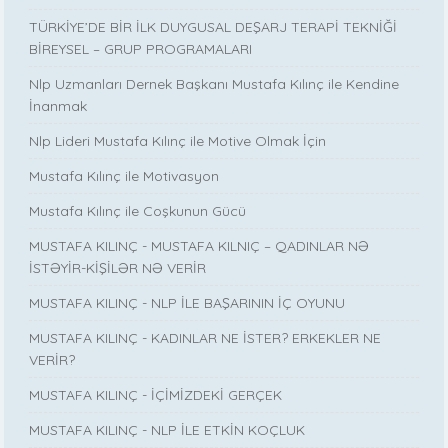
TÜRKİYE’DE BİR İLK DUYGUSAL DEŞARJ TERAPİ TEKNİĞİ
BİREYSEL – GRUP PROGRAMALARI
Nlp Uzmanları Dernek Başkanı Mustafa Kılınç ile Kendine
İnanmak
Nlp Lideri Mustafa Kılınç ile Motive Olmak İçin
Mustafa Kılınç ile Motivasyon
Mustafa Kılınç ile Coşkunun Gücü
MUSTAFA KILINÇ - MUSTAFA KILNIÇ – QADINLAR NƏ
İSTƏYİR-KİŞİLƏR NƏ VERİR
MUSTAFA KILINÇ - NLP İLE BAŞARININ İÇ OYUNU
MUSTAFA KILINÇ - KADINLAR NE İSTER? ERKEKLER NE
VERİR?
MUSTAFA KILINÇ - İÇİMİZDEKİ GERÇEK
MUSTAFA KILINÇ - NLP İLE ETKİN KOÇLUK