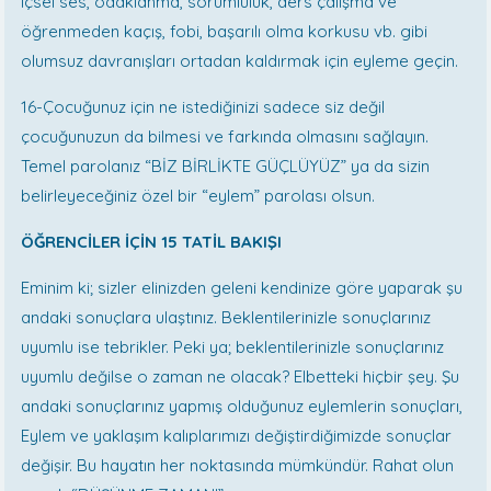
içsel ses, odaklanma, sorumluluk, ders çalışma ve
öğrenmeden kaçış, fobi, başarılı olma korkusu vb. gibi
olumsuz davranışları ortadan kaldırmak için eyleme geçin.
16-Çocuğunuz için ne istediğinizi sadece siz değil
çocuğunuzun da bilmesi ve farkında olmasını sağlayın.
Temel parolanız “BİZ BİRLİKTE GÜÇLÜYÜZ” ya da sizin
belirleyeceğiniz özel bir “eylem” parolası olsun.
ÖĞRENCİLER İÇİN 15 TATİL BAKIŞI
Eminim ki; sizler elinizden geleni kendinize göre yaparak şu
andaki sonuçlara ulaştınız. Beklentilerinizle sonuçlarınız
uyumlu ise tebrikler. Peki ya; beklentilerinizle sonuçlarınız
uyumlu değilse o zaman ne olacak? Elbetteki hiçbir şey. Şu
andaki sonuçlarınız yapmış olduğunuz eylemlerin sonuçları,
Eylem ve yaklaşım kalıplarımızı değiştirdiğimizde sonuçlar
değişir. Bu hayatın her noktasında mümkündür. Rahat olun