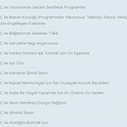
 ile Uluslararası Geçerli Sertifikalı Programlar
Ç ile Başarı Koçluğu Programında: Hipnozsuz, Telkinsiz, İlaçsız, Hika
zını Engelleyen Faktörler
Ç ile Bağlanman Gereken 7 İlke
Ç ile Gerçekte Neyi Arıyorsunuz
Ç ile Harika Yanlara Işık Tutmak İçin On Egzersiz
Ç ile İşin Özü
̧ ile Kendinizi Şimdi Sevin
̧ ile Kişisel Memnuniyet İçin İleri Düzeyde Koçluk Becerileri
NÇ ile Sade Bir Hayat Yaşamak İçin En Önemli On Neden
Ç ile Sevin Kendinizi Dünya Değişsin
 ile Sihrinizi Seçin
̧ ile Aradığını Bulmak İçin