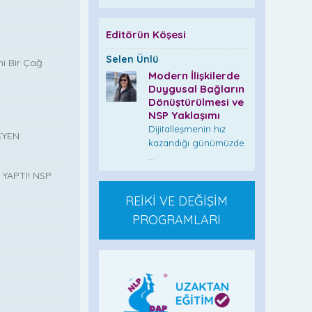
Editörün Köşesi
Selen Ünlü
i Bir Çağ
Modern İlişkilerde
Duygusal Bağların
Dönüştürülmesi ve
NSP Yaklaşımı
Dijitalleşmenin hız
EYEN
kazandığı günümüzde
...
YAPTI! NSP
REİKİ VE DEĞİŞİM
PROGRAMLARI
”