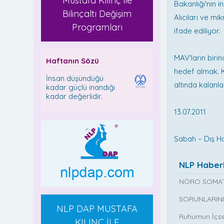
Mustafa Kılınç ile
Bakanlığı'nın i
Bilinçaltı Değişim
Alıcıları ve m
Programları
ifade ediliyor.
MAV'ların biri
Haftanın Sözü
hedef almak. K
İnsan düşündüğü
altında kalanla
kadar güçlü inandığı
kadar değerlidir.
13.07.2011
Sabah – Dış H
NLP Haberl
NÖRO SOMAT
SORUNLARINI
NLP DAP MUSTAFA
Ruhumun İçse
KILINÇ İLE