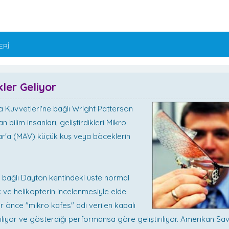
ERİ
kler Geliyor
 Kuvvetleri'ne bağlı Wright Patterson
n bilim insanları, geliştirdikleri Mikro
ar'a (MAV) küçük kuş veya böceklerin
 bağlı Dayton kentindeki üste normal
 ve helikopterin incelenmesiyle elde
r önce "mikro kafes" adı verilen kapalı
iliyor ve gösterdiği performansa göre geliştiriliyor. Amerikan S