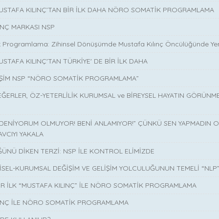
MUSTAFA KILINÇ’TAN BİR İLK DAHA NÖRO SOMATİK PROGRAMLAMA
INÇ MARKASI NSP
 Programlama: Zihinsel Dönüşümde Mustafa Kılınç Öncülüğünde Yen
USTAFA KILINÇ'TAN TÜRKİYE' DE BİR İLK DAHA
İŞİM NSP “NÖRO SOMATİK PROGRAMLAMA”
EĞERLER, ÖZ-YETERLİLİK KURUMSAL ve BİREYSEL HAYATIN GÖRÜNM
 DENİYORUM OLMUYOR! BENİ ANLAMIYOR!” ÇÜNKÜ SEN YAPMADIN O 
AVCIYI YAKALA
ÜNÜ DİKEN TERZİ: NSP İLE KONTROL ELİMİZDE
İSEL-KURUMSAL DEĞİŞİM VE GELİŞİM YOLCULUĞUNUN TEMELİ “NLP
İR İLK “MUSTAFA KILINÇ” İLE NÖRO SOMATİK PROGRAMLAMA
LINÇ İLE NÖRO SOMATİK PROGRAMLAMA