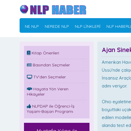
NE NLP
NEREDE NLP
NLP LİNKLERİ
NLP HABERL
Ajan Sine
Kitap Önerileri
Amerikan Hava
Basından Seçmeler
Üssü'nde çalışa
TV'den Seçmeler
İnsansız Araçl
adını veriyor.
Hayata Yön Veren
Hikayeler
Ohio eyaletine
NLPDAP ile Öğrenci-İş
boyuttaki uçak
Yaşam-Başarı Programı
edilen modelle
alanda test ed