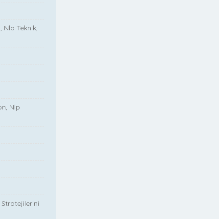
, Nlp Teknik,
on, Nlp
tratejilerini