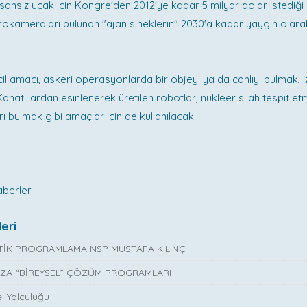
nsansız uçak için Kongre'den 2012'ye kadar 5 milyar dolar istediği be
ikrokameraları bulunan "ajan sineklerin" 2030'a kadar yaygın olara
ncil amacı, askeri operasyonlarda bir objeyi ya da canlıyı bulmak,
anatlılardan esinlenerek üretilen robotlar, nükleer silah tespit e
rı bulmak gibi amaçlar için de kullanılacak.
aberler
eri
İK PROGRAMLAMA NSP MUSTAFA KILINÇ
ZA “BİREYSEL” ÇÖZÜM PROGRAMLARI
l Yolculuğu