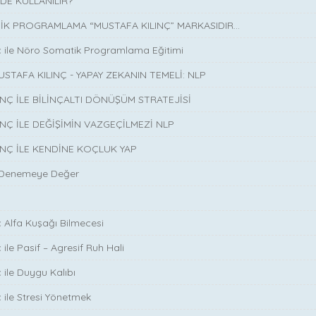
DE KULLANILIR?
K PROGRAMLAMA “MUSTAFA KILINÇ” MARKASIDIR…
ç ile Nöro Somatik Programlama Eğitimi
USTAFA KILINÇ - YAPAY ZEKANIN TEMELİ: NLP
INÇ İLE BİLİNÇALTI DÖNÜŞÜM STRATEJİSİ
INÇ İLE DEĞİŞİMİN VAZGEÇİLMEZİ NLP
INÇ İLE KENDİNE KOÇLUK YAP
 Denemeye Değer
ç Alfa Kuşağı Bilmecesi
 ile Pasif – Agresif Ruh Hali
 ile Duygu Kalıbı
ç ile Stresi Yönetmek