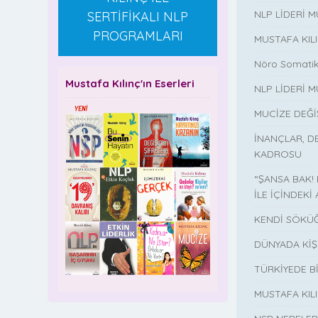
NLP LİDERİ 
SERTİFİKALI NLP
PROGRAMLARI
MUSTAFA KIL
Nöro Somatik
Mustafa Kılınç'ın Eserleri
NLP LİDERİ M
MUCİZE DEĞ
İNANÇLAR, D
KADROSU
“ŞANSA BAK!
İLE İÇİNDEKİ 
KENDİ SÖKÜĞ
DÜNYADA KİŞ
TÜRKİYEDE B
MUSTAFA KI