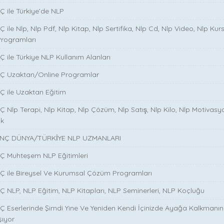
̧ ile Türkiye’de NLP
̧ ile Nlp, Nlp Pdf, Nlp Kitap, Nlp Sertifika, Nlp Cd, Nlp Video, Nlp Kurs
Programları
̧ ile Türkiye NLP Kullanım Alanları
NÇ Uzaktan/Online Programlar
Ç ile Uzaktan Eğitim
 Nlp Terapi, Nlp Kitap, Nlp Çözüm, Nlp Satış, Nlp Kilo, Nlp Motivasy
ik
NÇ DÜNYA/TÜRKİYE NLP UZMANLARI
NÇ Muhteşem NLP Eğitimleri
NÇ ile Bireysel Ve Kurumsal Çözüm Programları
Ç NLP, NLP Eğitim, NLP Kitapları, NLP Seminerleri, NLP Koçluğu
Ç Eserlerinde Şimdi Yine Ve Yeniden Kendi İçinizde Ayağa Kalkmanın S
şıyor