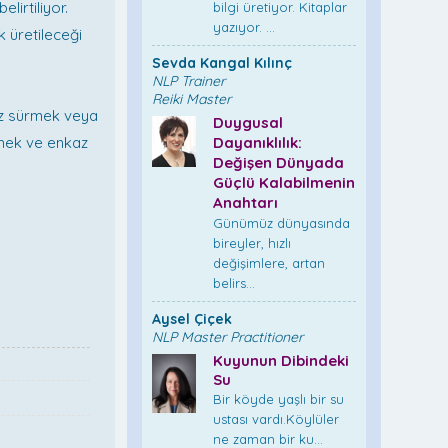
lirtiliyor.
bilgi üretiyor. Kitaplar
yazıyor. ...
k üretileceği
Sevda Kangal Kılınç
NLP Trainer
Reiki Master
 iz sürmek veya
Duygusal
tmek ve enkaz
Dayanıklılık:
Değişen Dünyada
Güçlü Kalabilmenin
Anahtarı
Günümüz dünyasında
bireyler, hızlı
değişimlere, artan
belirs...
Aysel Çiçek
NLP Master Practitioner
Kuyunun Dibindeki
Su
Bir köyde yaşlı bir su
ustası vardı.Köylüler
ne zaman bir ku...