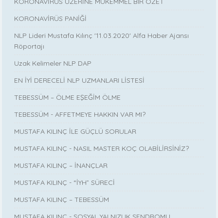
KORONAVİRÜS ÜZERİNE MÜKEMMEL BIR ÖZET
KORONAVİRÜS PANİĞİ
NLP Lideri Mustafa Kılınç '11.03.2020' Alfa Haber Ajansı
Röportajı
Uzak Kelimeler NLP DAP
EN İYİ DERECELİ NLP UZMANLARI LİSTESİ
TEBESSÜM – ÖLME EŞEĞİM ÖLME
TEBESSÜM - AFFETMEYE HAKKIN VAR MI?
MUSTAFA KILINÇ İLE GÜÇLÜ SORULAR
MUSTAFA KILINÇ - NASIL MASTER KOÇ OLABİLİRSİNİZ?
MUSTAFA KILINÇ – İNANÇLAR
MUSTAFA KILINÇ - “İYH” SÜRECİ
MUSTAFA KILINÇ – TEBESSÜM
MUSTAFA KILINÇ - SOSYAL YALNIZLIK SENDROMU