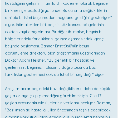
hastalığının gelişiminin amiloidin kademeli olarak beyinde
birikmesiyle başladığı yönünde. Bu çalışma değişikliklerin
amiloid birikimi başlamadan meydana geldiğini gösteriyor"
diyor. İhtimallerden biri, beynin söz konusu bölgelerinin
çoktan zayıflamış olması. Bir diğer ihtimalse, beynin bu
bölgelerindeki farklılıkların, gelişim aşamasındaki genç
beyinde başlaması. Banner Enstitüsü'nün beyin
görüntüleme direktörü olan araştırmanın yazarlarından
Doktor Adam Fleisher, "Bu genetik bir hastalık ve
genlerinizin, beyninizin oluşumu doğrultusunda bazı
farklılıklar göstermesi çok da tuhaf bir şey değil" diyor.
Araştırmacılar beyindeki bazı değişikliklerin daha da küçük
yaşta ortaya çıkıp çıkmadığını görebilmek için, 7 ila 17
yaşları arasındaki aile üyelerinin verilerini inceliyor. Reiman,
"Bazı insanlar, hastalığı yıllar öncesinden teşhis edebilecek
olmanın korkutucu olabileceğini düşünüyor. Ama bence bu,