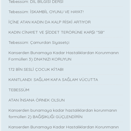
Tebessüm: DİL BİLGİSİ DERSİ
Tebessüm: İSKAMBİL OYUNU VE HAYAT!
İÇİNE ATAN KADIN DA KALP RİSKİ ARTIYOR
KADIN CİNAYET VE ŞİDDET TERÖRÜNE KARŞI ''5B''
Tebessüm: Çamurdan Siyasetçi
Kanserden Bunamaya Kadar Hastalıklardan Korunmanın
Formülleri 3) DNA'NIZI KORUYUN
172 BİN SESLİ ÇOCUK KİTABI
KANITLANDI: SAĞLAM KAFA SAĞLAM VÜCUTTA
TEBESSÜM
ATAN İNSANA ÖRNEK OLSUN
Kanserden bunamaya kadar hastalıklardan korunmanın
formülleri 2) BAĞIŞIKLIĞI GÜÇLENDİRİN
Kanserden Bunamaya Kadar Hastalıklardan Korunmanın