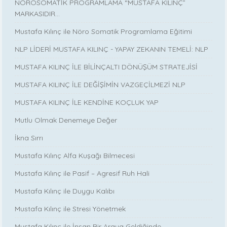
NÖROSOMATİK PROGRAMLAMA “MUSTAFA KILINÇ”
MARKASIDIR…
Mustafa Kılınç ile Nöro Somatik Programlama Eğitimi
NLP LİDERİ MUSTAFA KILINÇ - YAPAY ZEKANIN TEMELİ: NLP
MUSTAFA KILINÇ İLE BİLİNÇALTI DÖNÜŞÜM STRATEJİSİ
MUSTAFA KILINÇ İLE DEĞİŞİMİN VAZGEÇİLMEZİ NLP
MUSTAFA KILINÇ İLE KENDİNE KOÇLUK YAP
Mutlu Olmak Denemeye Değer
İkna Sırrı
Mustafa Kılınç Alfa Kuşağı Bilmecesi
Mustafa Kılınç ile Pasif – Agresif Ruh Hali
Mustafa Kılınç ile Duygu Kalıbı
Mustafa Kılınç ile Stresi Yönetmek
Mustafa Kılınç ile İnsan Bir Araya Geldiğinde