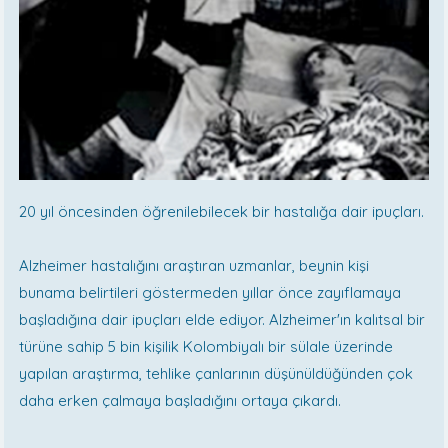
20 yıl öncesinden öğrenilebilecek bir hastalığa dair ipuçları.
Alzheimer hastalığını araştıran uzmanlar, beynin kişi
bunama belirtileri göstermeden yıllar önce zayıflamaya
başladığına dair ipuçları elde ediyor. Alzheimer'ın kalıtsal bir
türüne sahip 5 bin kişilik Kolombiyalı bir sülale üzerinde
yapılan araştırma, tehlike çanlarının düşünüldüğünden çok
daha erken çalmaya başladığını ortaya çıkardı.