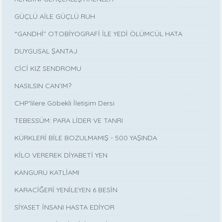
GÜÇLÜ AİLE GÜÇLÜ RUH
“GANDHİ” OTOBİYOGRAFİ İLE YEDİ ÖLÜMCÜL HATA
DUYGUSAL ŞANTAJ
CİCİ KIZ SENDROMU
NASILSIN CAN’IM?
CHP'lilere Göbekli İletişim Dersi
TEBESSÜM: PARA LİDER VE TANRI
KÜRKLERİ BİLE BOZULMAMIŞ - 500 YAŞINDA
KİLO VEREREK DİYABETİ YEN
KANGURU KATLİAMI
KARACİĞERİ YENİLEYEN 6 BESİN
SİYASET İNSANI HASTA EDİYOR