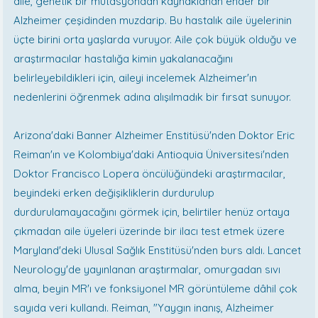
aile, genetik bir mutasyondan kaynaklanan ender bir
Alzheimer çeşidinden muzdarip. Bu hastalık aile üyelerinin
üçte birini orta yaşlarda vuruyor. Aile çok büyük olduğu ve
araştırmacılar hastalığa kimin yakalanacağını
belirleyebildikleri için, aileyi incelemek Alzheimer'ın
nedenlerini öğrenmek adına alışılmadık bir fırsat sunuyor.
Arizona'daki Banner Alzheimer Enstitüsü'nden Doktor Eric
Reiman'ın ve Kolombiya'daki Antioquia Üniversitesi'nden
Doktor Francisco Lopera öncülüğündeki araştırmacılar,
beyindeki erken değişikliklerin durdurulup
durdurulamayacağını görmek için, belirtiler henüz ortaya
çıkmadan aile üyeleri üzerinde bir ilacı test etmek üzere
Maryland'deki Ulusal Sağlık Enstitüsü'nden burs aldı. Lancet
Neurology'de yayınlanan araştırmalar, omurgadan sıvı
alma, beyin MR'ı ve fonksiyonel MR görüntüleme dâhil çok
sayıda veri kullandı. Reiman, "Yaygın inanış, Alzheimer