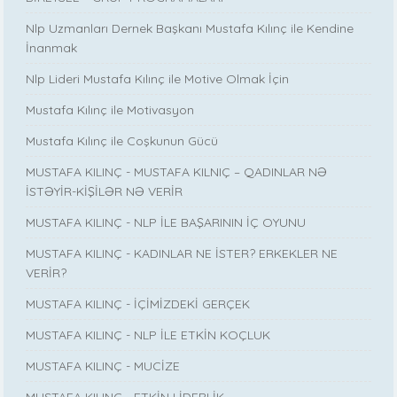
Nlp Uzmanları Dernek Başkanı Mustafa Kılınç ile Kendine
İnanmak
Nlp Lideri Mustafa Kılınç ile Motive Olmak İçin
Mustafa Kılınç ile Motivasyon
Mustafa Kılınç ile Coşkunun Gücü
MUSTAFA KILINÇ - MUSTAFA KILNIÇ – QADINLAR NƏ
İSTƏYİR-KİŞİLƏR NƏ VERİR
MUSTAFA KILINÇ - NLP İLE BAŞARININ İÇ OYUNU
MUSTAFA KILINÇ - KADINLAR NE İSTER? ERKEKLER NE
VERİR?
MUSTAFA KILINÇ - İÇİMİZDEKİ GERÇEK
MUSTAFA KILINÇ - NLP İLE ETKİN KOÇLUK
MUSTAFA KILINÇ - MUCİZE
MUSTAFA KILINÇ - ETKİN LİDERLİK