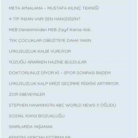
META AYNALAMA – MUSTAFA KILINÇ TEKNİĞİ
4 TİP İNSAN VAR! SEN HANGİSİSİN?
MEB Denetiminden MEB Zayıf Karne Aldı…
TEK ÇOCUKLAR OBEZİTEYE DAHA YAKIN
UYKUSUZLUK KALBİ VURUYOR
YÜZÜĞÜ ARARKEN HAZİNE BULDULAR
DOKTORUNUZ DİYOR Kİ – SPOR SONRASI BADEM
UYKUSUZLUK KALP KRİZİ GEÇİRME RİSKİNİ ARTIRIYOR
ZOR EBEVEYNLER
STEPHEN HAWKING‘İN ABC WORLD NEWS 3 ÖĞÜDÜ
SOSYAL KAYGI BOZUKLUĞU
SINIRLARDA YAŞAMAK
KENDİNİ GERÇEKLEŞTİRENLER