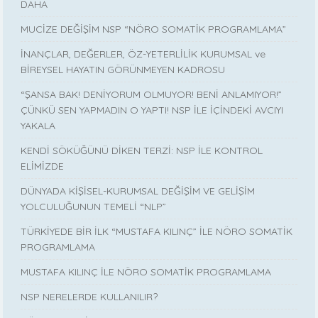
DAHA
MUCİZE DEĞİŞİM NSP “NÖRO SOMATİK PROGRAMLAMA”
İNANÇLAR, DEĞERLER, ÖZ-YETERLİLİK KURUMSAL ve
BİREYSEL HAYATIN GÖRÜNMEYEN KADROSU
“ŞANSA BAK! DENİYORUM OLMUYOR! BENİ ANLAMIYOR!”
ÇÜNKÜ SEN YAPMADIN O YAPTI! NSP İLE İÇİNDEKİ AVCIYI
YAKALA
KENDİ SÖKÜĞÜNÜ DİKEN TERZİ: NSP İLE KONTROL
ELİMİZDE
DÜNYADA KİŞİSEL-KURUMSAL DEĞİŞİM VE GELİŞİM
YOLCULUĞUNUN TEMELİ “NLP”
TÜRKİYEDE BİR İLK “MUSTAFA KILINÇ” İLE NÖRO SOMATİK
PROGRAMLAMA
MUSTAFA KILINÇ İLE NÖRO SOMATİK PROGRAMLAMA
NSP NERELERDE KULLANILIR?