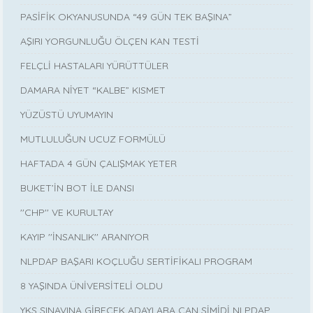
PASİFİK OKYANUSUNDA “49 GÜN TEK BAŞINA”
AŞIRI YORGUNLUĞU ÖLÇEN KAN TESTİ
FELÇLİ HASTALARI YÜRÜTTÜLER
DAMARA NİYET “KALBE” KISMET
YÜZÜSTÜ UYUMAYIN
MUTLULUĞUN UCUZ FORMÜLÜ
HAFTADA 4 GÜN ÇALIŞMAK YETER
BUKET’İN BOT İLE DANSI
''CHP'' VE KURULTAY
KAYIP ''İNSANLIK'' ARANIYOR
NLPDAP BAŞARI KOÇLUĞU SERTİFİKALI PROGRAM
8 YAŞINDA ÜNİVERSİTELİ OLDU
YKS SINAVINA GİRECEK ADAYLARA CAN SİMİDİ NLPDAP