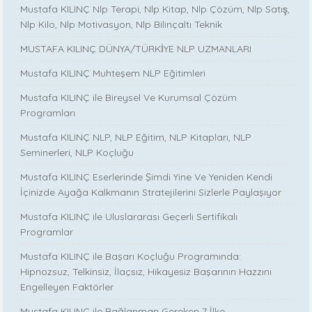
Mustafa KILINÇ Nlp Terapi, Nlp Kitap, Nlp Çözüm, Nlp Satış,
Nlp Kilo, Nlp Motivasyon, Nlp Bilinçaltı Teknik
MUSTAFA KILINÇ DÜNYA/TÜRKİYE NLP UZMANLARI
Mustafa KILINÇ Muhteşem NLP Eğitimleri
Mustafa KILINÇ ile Bireysel Ve Kurumsal Çözüm
Programları
Mustafa KILINÇ NLP, NLP Eğitim, NLP Kitapları, NLP
Seminerleri, NLP Koçluğu
Mustafa KILINÇ Eserlerinde Şimdi Yine Ve Yeniden Kendi
İçinizde Ayağa Kalkmanın Stratejilerini Sizlerle Paylaşıyor
Mustafa KILINÇ ile Uluslararası Geçerli Sertifikalı
Programlar
Mustafa KILINÇ ile Başarı Koçluğu Programında:
Hipnozsuz, Telkinsiz, İlaçsız, Hikayesiz Başarının Hazzını
Engelleyen Faktörler
Mustafa KILINÇ ile Bağlanman Gereken 7 İlke