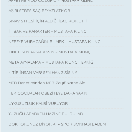
AFFETME KOD ÇÖZÜMÜ – MUSTAFA KILINÇ
AŞIRI STRES SAÇ BEYAZLATIYOR.
SINAV STRESİ İÇİN ALDIĞI İLAÇ KÖR ETTİ
İTİBAR VE KARAKTER – MUSTAFA KILINÇ
NEREYE VURACAĞINI BİLMEK – MUSTAFA KILINÇ
ÖNCE SEN YAPACAKSIN – MUSTAFA KILINÇ
META AYNALAMA – MUSTAFA KILINÇ TEKNİĞİ
4 TİP İNSAN VAR! SEN HANGİSİSİN?
MEB Denetiminden MEB Zayıf Karne Aldı…
TEK ÇOCUKLAR OBEZİTEYE DAHA YAKIN
UYKUSUZLUK KALBİ VURUYOR
YÜZÜĞÜ ARARKEN HAZİNE BULDULAR
DOKTORUNUZ DİYOR Kİ – SPOR SONRASI BADEM