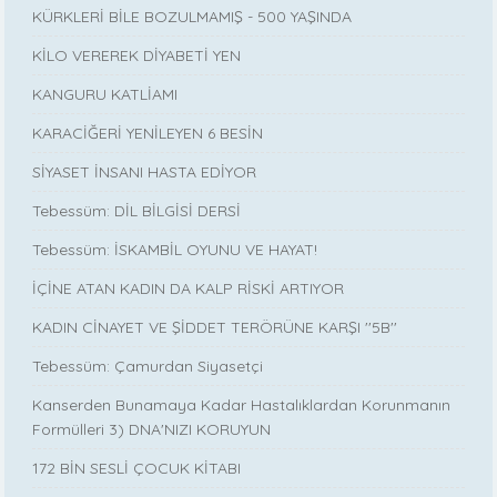
KÜRKLERİ BİLE BOZULMAMIŞ - 500 YAŞINDA
KİLO VEREREK DİYABETİ YEN
KANGURU KATLİAMI
KARACİĞERİ YENİLEYEN 6 BESİN
SİYASET İNSANI HASTA EDİYOR
Tebessüm: DİL BİLGİSİ DERSİ
Tebessüm: İSKAMBİL OYUNU VE HAYAT!
İÇİNE ATAN KADIN DA KALP RİSKİ ARTIYOR
KADIN CİNAYET VE ŞİDDET TERÖRÜNE KARŞI ''5B''
Tebessüm: Çamurdan Siyasetçi
Kanserden Bunamaya Kadar Hastalıklardan Korunmanın
Formülleri 3) DNA'NIZI KORUYUN
172 BİN SESLİ ÇOCUK KİTABI