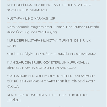
NLP LİDERİ MUSTAFA KILINÇ’TAN BİR İLK DAHA NÖRO
SOMATİK PROGRAMLAMA
MUSTAFA KILINÇ MARKASI NSP
Nöro Somatik Programlama: Zihinsel Dönüşümde Mustafa
Kılınç Öncülüğünde Yeni Bir Çağ
NLP LİDERİ MUSTAFA KILINÇ'TAN TÜRKİYE' DE BİR İLK
DAHA
MUCİZE DEĞİŞİM NSP “NÖRO SOMATİK PROGRAMLAMA”
İNANÇLAR, DEĞERLER, ÖZ-YETERLİLİK KURUMSAL ve
BİREYSEL HAYATIN GÖRÜNMEYEN KADROSU
“ŞANSA BAK! DENİYORUM OLMUYOR! BENİ ANLAMIYOR!”
ÇÜNKÜ SEN YAPMADIN O YAPTI! NSP İLE İÇİNDEKİ AVCIYI
YAKALA
KENDİ SÖKÜĞÜNÜ DİKEN TERZİ: NSP İLE KONTROL
ELİMİZDE