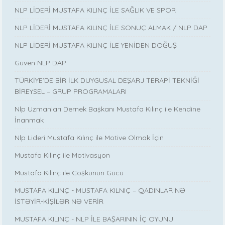
NLP LİDERİ MUSTAFA KILINÇ İLE SAĞLIK VE SPOR
NLP LİDERİ MUSTAFA KILINÇ İLE SONUÇ ALMAK / NLP DAP
NLP LİDERİ MUSTAFA KILINÇ İLE YENİDEN DOĞUŞ
Güven NLP DAP
TÜRKİYE’DE BİR İLK DUYGUSAL DEŞARJ TERAPİ TEKNİĞİ
BİREYSEL – GRUP PROGRAMALARI
Nlp Uzmanları Dernek Başkanı Mustafa Kılınç ile Kendine
İnanmak
Nlp Lideri Mustafa Kılınç ile Motive Olmak İçin
Mustafa Kılınç ile Motivasyon
Mustafa Kılınç ile Coşkunun Gücü
MUSTAFA KILINÇ - MUSTAFA KILNIÇ – QADINLAR NƏ
İSTƏYİR-KİŞİLƏR NƏ VERİR
MUSTAFA KILINÇ - NLP İLE BAŞARININ İÇ OYUNU