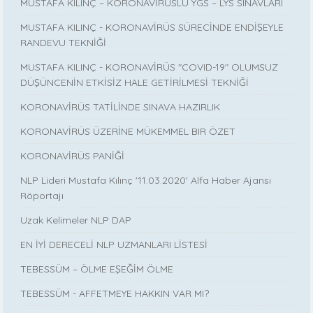
MUSTAFA KILINÇ – KORONAVİRÜSLÜ YGS – LYS SINAVLARI
MUSTAFA KILINÇ - KORONAVİRÜS SÜRECİNDE ENDİŞEYLE
RANDEVU TEKNİĞİ
MUSTAFA KILINÇ - KORONAVİRÜS "COVID-19" OLUMSUZ
DÜŞÜNCENİN ETKİSİZ HALE GETİRİLMESİ TEKNİĞİ
KORONAVİRÜS TATİLİNDE SINAVA HAZIRLIK
KORONAVİRÜS ÜZERİNE MÜKEMMEL BIR ÖZET
KORONAVİRÜS PANİĞİ
NLP Lideri Mustafa Kılınç '11.03.2020' Alfa Haber Ajansı
Röportajı
Uzak Kelimeler NLP DAP
EN İYİ DERECELİ NLP UZMANLARI LİSTESİ
TEBESSÜM – ÖLME EŞEĞİM ÖLME
TEBESSÜM - AFFETMEYE HAKKIN VAR MI?