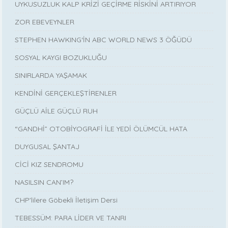
UYKUSUZLUK KALP KRİZİ GEÇİRME RİSKİNİ ARTIRIYOR
ZOR EBEVEYNLER
STEPHEN HAWKING‘İN ABC WORLD NEWS 3 ÖĞÜDÜ
SOSYAL KAYGI BOZUKLUĞU
SINIRLARDA YAŞAMAK
KENDİNİ GERÇEKLEŞTİRENLER
GÜÇLÜ AİLE GÜÇLÜ RUH
“GANDHİ” OTOBİYOGRAFİ İLE YEDİ ÖLÜMCÜL HATA
DUYGUSAL ŞANTAJ
CİCİ KIZ SENDROMU
NASILSIN CAN’IM?
CHP'lilere Göbekli İletişim Dersi
TEBESSÜM: PARA LİDER VE TANRI