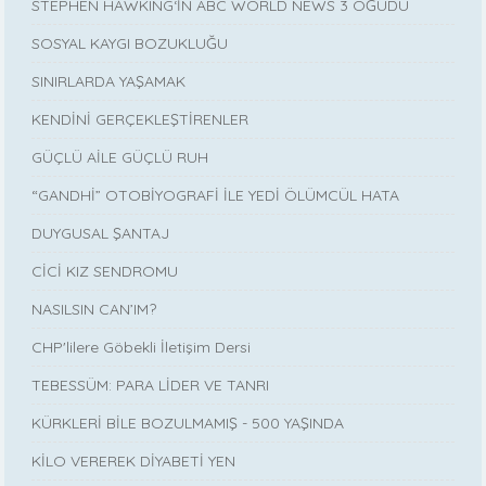
STEPHEN HAWKING‘İN ABC WORLD NEWS 3 ÖĞÜDÜ
SOSYAL KAYGI BOZUKLUĞU
SINIRLARDA YAŞAMAK
KENDİNİ GERÇEKLEŞTİRENLER
GÜÇLÜ AİLE GÜÇLÜ RUH
“GANDHİ” OTOBİYOGRAFİ İLE YEDİ ÖLÜMCÜL HATA
DUYGUSAL ŞANTAJ
CİCİ KIZ SENDROMU
NASILSIN CAN’IM?
CHP'lilere Göbekli İletişim Dersi
TEBESSÜM: PARA LİDER VE TANRI
KÜRKLERİ BİLE BOZULMAMIŞ - 500 YAŞINDA
KİLO VEREREK DİYABETİ YEN