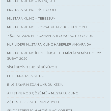
MUSTAFA KILINÇ – İNANÇLAR
MUSTAFA KILINÇ - “İYH” SÜRECİ
MUSTAFA KILINÇ – TEBESSÜM
MUSTAFA KILINÇ - SOSYAL YALNIZLIK SENDROMU
7 ŞUBAT 2020 NLP UZMANLARI GÜNÜ KUTLU OLSUN
NLP LİDERİ MUSTAFA KILINÇ HABERLER ANKARA’DA
MUSTAFA KILINÇ İLE “BİLİNÇALTI TEMİZLİK SEMİNERİ” - 22
ŞUBAT 2020
SİSLİ BEYİN TEHDİDİ BÜYÜYOR
EFT – MUSTAFA KILINÇ
BİLGİSAYARINIZDAN UMUDU KESİN
AFFETME KOD ÇÖZÜMÜ – MUSTAFA KILINÇ
AŞIRI STRES SAÇ BEYAZLATIYOR.
SINAV STRESİ İÇİN ALDIĞI İLAÇ KÖR ETTİ