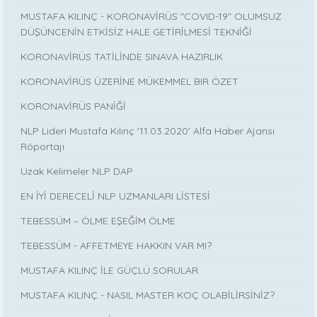
MUSTAFA KILINÇ - KORONAVİRÜS "COVID-19" OLUMSUZ
DÜŞÜNCENİN ETKİSİZ HALE GETİRİLMESİ TEKNİĞİ
KORONAVİRÜS TATİLİNDE SINAVA HAZIRLIK
KORONAVİRÜS ÜZERİNE MÜKEMMEL BIR ÖZET
KORONAVİRÜS PANİĞİ
NLP Lideri Mustafa Kılınç '11.03.2020' Alfa Haber Ajansı
Röportajı
Uzak Kelimeler NLP DAP
EN İYİ DERECELİ NLP UZMANLARI LİSTESİ
TEBESSÜM – ÖLME EŞEĞİM ÖLME
TEBESSÜM - AFFETMEYE HAKKIN VAR MI?
MUSTAFA KILINÇ İLE GÜÇLÜ SORULAR
MUSTAFA KILINÇ - NASIL MASTER KOÇ OLABİLİRSİNİZ?