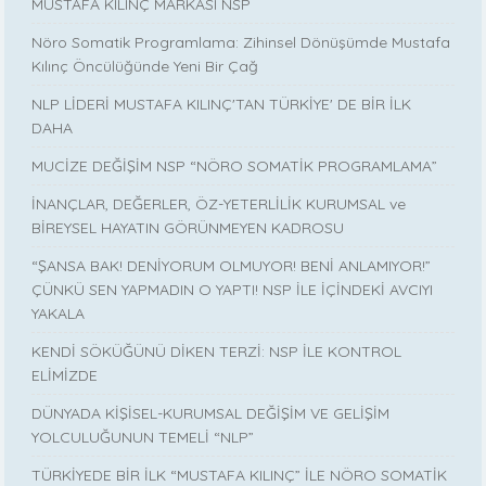
MUSTAFA KILINÇ MARKASI NSP
Nöro Somatik Programlama: Zihinsel Dönüşümde Mustafa
Kılınç Öncülüğünde Yeni Bir Çağ
NLP LİDERİ MUSTAFA KILINÇ'TAN TÜRKİYE' DE BİR İLK
DAHA
MUCİZE DEĞİŞİM NSP “NÖRO SOMATİK PROGRAMLAMA”
İNANÇLAR, DEĞERLER, ÖZ-YETERLİLİK KURUMSAL ve
BİREYSEL HAYATIN GÖRÜNMEYEN KADROSU
“ŞANSA BAK! DENİYORUM OLMUYOR! BENİ ANLAMIYOR!”
ÇÜNKÜ SEN YAPMADIN O YAPTI! NSP İLE İÇİNDEKİ AVCIYI
YAKALA
KENDİ SÖKÜĞÜNÜ DİKEN TERZİ: NSP İLE KONTROL
ELİMİZDE
DÜNYADA KİŞİSEL-KURUMSAL DEĞİŞİM VE GELİŞİM
YOLCULUĞUNUN TEMELİ “NLP”
TÜRKİYEDE BİR İLK “MUSTAFA KILINÇ” İLE NÖRO SOMATİK