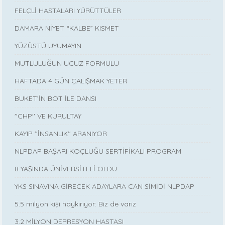
FELÇLİ HASTALARI YÜRÜTTÜLER
DAMARA NİYET “KALBE” KISMET
YÜZÜSTÜ UYUMAYIN
MUTLULUĞUN UCUZ FORMÜLÜ
HAFTADA 4 GÜN ÇALIŞMAK YETER
BUKET’İN BOT İLE DANSI
''CHP'' VE KURULTAY
KAYIP ''İNSANLIK'' ARANIYOR
NLPDAP BAŞARI KOÇLUĞU SERTİFİKALI PROGRAM
8 YAŞINDA ÜNİVERSİTELİ OLDU
YKS SINAVINA GİRECEK ADAYLARA CAN SİMİDİ NLPDAP
5.5 milyon kişi haykırıyor: Biz de varız
3.2 MİLYON DEPRESYON HASTASI