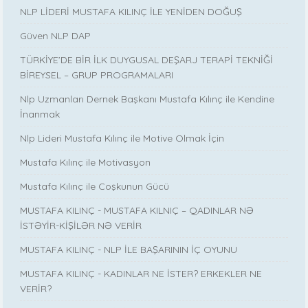
NLP LİDERİ MUSTAFA KILINÇ İLE YENİDEN DOĞUŞ
Güven NLP DAP
TÜRKİYE’DE BİR İLK DUYGUSAL DEŞARJ TERAPİ TEKNİĞİ
BİREYSEL – GRUP PROGRAMALARI
Nlp Uzmanları Dernek Başkanı Mustafa Kılınç ile Kendine
İnanmak
Nlp Lideri Mustafa Kılınç ile Motive Olmak İçin
Mustafa Kılınç ile Motivasyon
Mustafa Kılınç ile Coşkunun Gücü
MUSTAFA KILINÇ - MUSTAFA KILNIÇ – QADINLAR NƏ
İSTƏYİR-KİŞİLƏR NƏ VERİR
MUSTAFA KILINÇ - NLP İLE BAŞARININ İÇ OYUNU
MUSTAFA KILINÇ - KADINLAR NE İSTER? ERKEKLER NE
VERİR?