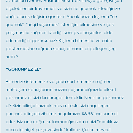
Uzmanları Dernek Başkanı Mustafa KILINÇ’a göre; Başarı
ölçülebilen bir kavramdır ve sizin ne yapmak istediğinize
bağlı olarak değişim gösterir. Ancak bazen kişilerin “ne
yapmak”, “neyi başarmak” istediğini bilmesine ve çok
çalışmasına rağmen istediği sonuç ve başarıları elde
edemediğini görürsünüz? Kişilerin bilmesine ve çaba
göstermesine rağmen sonuç almasını engelleyen şey
nedir?
“GÖRÜNMEZ EL”
Bilmenize istemenize ve çaba sarfetmenize rağmen
muhteşem sonuçlarının hazzını yaşamadığınızda dikkat
görünmez el sizi durduruyor demektir. Nedir bu görünmez
el? Sizin bilinçaltınızdaki mevcut eski sizi engelleyen
gücünüz bilinçaltı zihnimiz hayatımızın %99.9’unu kontrol
eder. Biz onu doğru kullanmadığımızda o bizi “mantıksız-
ancak iyi niyet çerçevesinde” kullanır. Çünkü mevcut