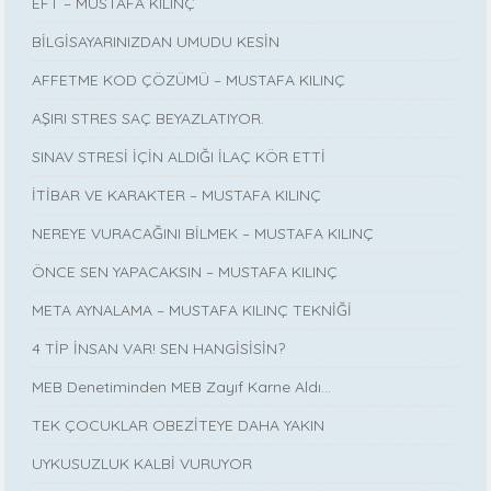
EFT – MUSTAFA KILINÇ
BİLGİSAYARINIZDAN UMUDU KESİN
AFFETME KOD ÇÖZÜMÜ – MUSTAFA KILINÇ
AŞIRI STRES SAÇ BEYAZLATIYOR.
SINAV STRESİ İÇİN ALDIĞI İLAÇ KÖR ETTİ
İTİBAR VE KARAKTER – MUSTAFA KILINÇ
NEREYE VURACAĞINI BİLMEK – MUSTAFA KILINÇ
ÖNCE SEN YAPACAKSIN – MUSTAFA KILINÇ
META AYNALAMA – MUSTAFA KILINÇ TEKNİĞİ
4 TİP İNSAN VAR! SEN HANGİSİSİN?
MEB Denetiminden MEB Zayıf Karne Aldı…
TEK ÇOCUKLAR OBEZİTEYE DAHA YAKIN
UYKUSUZLUK KALBİ VURUYOR