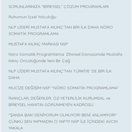
SORUNLARINIZA “BİREYSEL” ÇÖZÜM PROGRAMLARI
Ruhumun İçsel Yolculuğu
NLP LİDERİ MUSTAFA KILINÇ’TAN BİR İLK DAHA NÖRO
SOMATİK PROGRAMLAMA
MUSTAFA KILINÇ MARKASI NSP
Nöro Somatik Programlama: Zihinsel Dönüşümde Mustafa
Kılınç Öncülüğünde Yeni Bir Çağ
NLP LİDERİ MUSTAFA KILINÇ'TAN TÜRKİYE' DE BİR İLK
DAHA
MUCİZE DEĞİŞİM NSP “NÖRO SOMATİK PROGRAMLAMA”
İNANÇLAR, DEĞERLER, ÖZ-YETERLİLİK KURUMSAL ve
BİREYSEL HAYATIN GÖRÜNMEYEN KADROSU
“ŞANSA BAK! DENİYORUM OLMUYOR! BENİ ANLAMIYOR!”
ÇÜNKÜ SEN YAPMADIN O YAPTI! NSP İLE İÇİNDEKİ AVCIYI
YAKALA