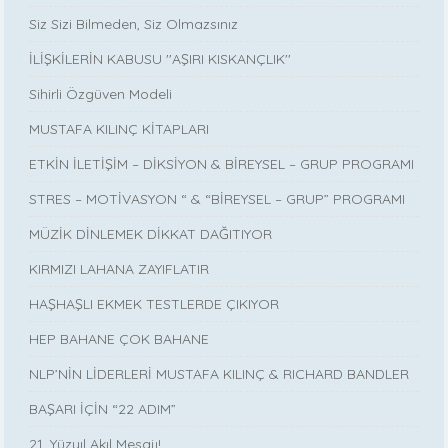
Siz Sizi Bilmeden, Siz Olmazsınız
İLİŞKİLERİN KABUSU ''AŞIRI KISKANÇLIK''
Sihirli Özgüven Modeli
MUSTAFA KILINÇ KİTAPLARI
ETKİN İLETİŞİM – DİKSİYON & BİREYSEL – GRUP PROGRAMI
STRES – MOTİVASYON “ & “BİREYSEL – GRUP” PROGRAMI
MÜZİK DİNLEMEK DİKKAT DAĞITIYOR
KIRMIZI LAHANA ZAYIFLATIR
HAŞHAŞLI EKMEK TESTLERDE ÇIKIYOR
HEP BAHANE ÇOK BAHANE
NLP’NİN LİDERLERİ MUSTAFA KILINÇ & RICHARD BANDLER
BAŞARI İÇİN “22 ADIM”
21. Yüzyıl Akıl Mesajı!..