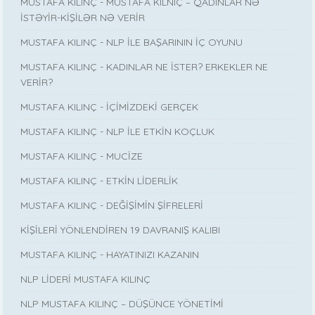
MUSTAFA KILINÇ - MUSTAFA KILNIÇ – QADINLAR NƏ
İSTƏYİR-KİŞİLƏR NƏ VERİR
MUSTAFA KILINÇ - NLP İLE BAŞARININ İÇ OYUNU
MUSTAFA KILINÇ - KADINLAR NE İSTER? ERKEKLER NE
VERİR?
MUSTAFA KILINÇ - İÇİMİZDEKİ GERÇEK
MUSTAFA KILINÇ - NLP İLE ETKİN KOÇLUK
MUSTAFA KILINÇ - MUCİZE
MUSTAFA KILINÇ - ETKİN LİDERLİK
MUSTAFA KILINÇ - DEĞİŞİMİN ŞİFRELERİ
KİŞİLERİ YÖNLENDİREN 19 DAVRANIŞ KALIBI
MUSTAFA KILINÇ - HAYATINIZI KAZANIN
NLP LİDERİ MUSTAFA KILINÇ
NLP MUSTAFA KILINÇ – DÜŞÜNCE YÖNETİMİ