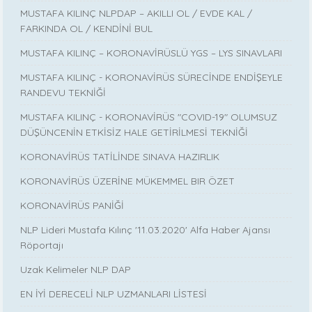
MUSTAFA KILINÇ NLPDAP – AKILLI OL / EVDE KAL /
FARKINDA OL / KENDİNİ BUL
MUSTAFA KILINÇ – KORONAVİRÜSLÜ YGS – LYS SINAVLARI
MUSTAFA KILINÇ - KORONAVİRÜS SÜRECİNDE ENDİŞEYLE
RANDEVU TEKNİĞİ
MUSTAFA KILINÇ - KORONAVİRÜS "COVID-19" OLUMSUZ
DÜŞÜNCENİN ETKİSİZ HALE GETİRİLMESİ TEKNİĞİ
KORONAVİRÜS TATİLİNDE SINAVA HAZIRLIK
KORONAVİRÜS ÜZERİNE MÜKEMMEL BIR ÖZET
KORONAVİRÜS PANİĞİ
NLP Lideri Mustafa Kılınç '11.03.2020' Alfa Haber Ajansı
Röportajı
Uzak Kelimeler NLP DAP
EN İYİ DERECELİ NLP UZMANLARI LİSTESİ