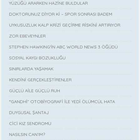
YÜZÜĞÜ ARARKEN HAZİNE BULDULAR
DOKTORUNUZ DİYOR Kİ – SPOR SONRASI BADEM
UYKUSUZLUK KALP KRİZİ GEÇİRME RİSKİNİ ARTIRIYOR
ZOR EBEVEYNLER
STEPHEN HAWKING‘İN ABC WORLD NEWS 3 ÖĞÜDÜ
SOSYAL KAYGI BOZUKLUĞU
SINIRLARDA YAŞAMAK
KENDİNİ GERÇEKLEŞTİRENLER
GÜÇLÜ AİLE GÜÇLÜ RUH
“GANDHİ” OTOBİYOGRAFİ İLE YEDİ ÖLÜMCÜL HATA
DUYGUSAL ŞANTAJ
CİCİ KIZ SENDROMU
NASILSIN CAN’IM?