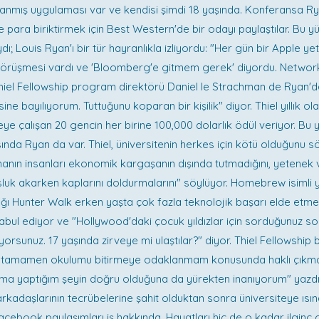
nlanmış uygulaması var ve kendisi şimdi 18 yaşında. Konferansa Rya
kte para biriktirmek için Best Western'de bir odayı paylaştılar. Bu yü
dı; Louis Ryan'ı bir tür hayranlıkla izliyordu: "Her gün bir Apple yetk
görüşmesi vardı ve 'Bloomberg'e gitmem gerek' diyordu. Netwo
Thiel Fellowship program direktörü Daniel le Strachman de Ryan'da
sine bayılıyorum. Tuttuğunu koparan bir kişilik" diyor. Thiel yıllık ola
e çalışan 20 gencin her birine 100,000 dolarlık ödül veriyor. Bu yı
asında Ryan da var. Thiel, üniversitenin herkes için kötü olduğunu 
nın insanları ekonomik kargaşanın dışında tutmadığını, yetenek ve
luk akarken kaplarını doldurmalarını" söylüyor. Homebrew isimli y
ağı Hunter Walk erken yaşta çok fazla teknolojik başarı elde etmen
kabul ediyor ve "Hollywood'daki çocuk yıldızlar için sorduğunuz sor
orsunuz. 17 yaşında zirveye mi ulaştılar?" diyor. Thiel Fellowship
n tamamen okulumu bitirmeye odaklanmam konusunda haklı çıkm
a yaptığım şeyin doğru olduğuna da yürekten inanıyorum" yazdı.
rkadaşlarının tecrübelerine şahit olduktan sonra üniversiteye ısın
acebook paylaşımları iş hakkında. Hayatları hiç de o kadar ilgin