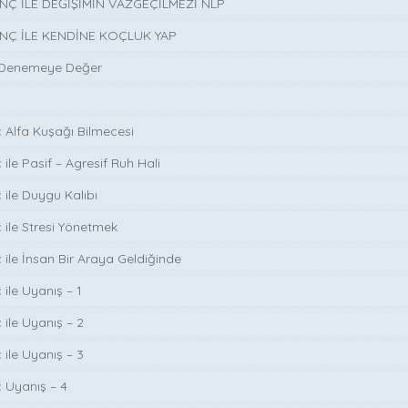
INÇ İLE DEĞİŞİMİN VAZGEÇİLMEZİ NLP
INÇ İLE KENDİNE KOÇLUK YAP
 Denemeye Değer
ç Alfa Kuşağı Bilmecesi
 ile Pasif – Agresif Ruh Hali
 ile Duygu Kalıbı
ç ile Stresi Yönetmek
ç ile İnsan Bir Araya Geldiğinde
 ile Uyanış – 1
 ile Uyanış – 2
 ile Uyanış – 3
ç Uyanış – 4