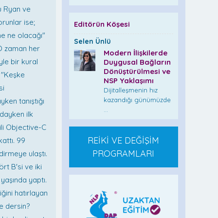
nu Ryan ve
orunlar ise;
Editörün Köşesi
ne ne olacağı"
Selen Ünlü
"O zaman her
Modern İlişkilerde
yle bir kural
Duygusal Bağların
Dönüştürülmesi ve
ü: "Keşke
NSP Yaklaşımı
si
Dijitalleşmenin hız
kazandığı günümüzde
ayken tanıştığı
...
dayken ilk
ili Objective-C
REİKİ VE DEĞİŞİM
attı. 99
PROGRAMLARI
dirmeye ulaştı.
rt B'si ve iki
 yaşında yaptı.
ğini hatırlayan
ne dersin?