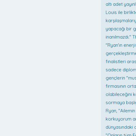
altı adet yayı
Louis ile birli
karşılaşmalarıy
yapacağı bir 
inanılmazdı." 
"Ryan'ın enerji
gerçekleştirmey
finalistleri ar
sadece diploma
gençlerin "mus
firmasının ort
olabileceğini 
sormaya başlıy
Ryan, "Ailemi
korkuyorum am
dünyasındaki a
"Onların tüm F