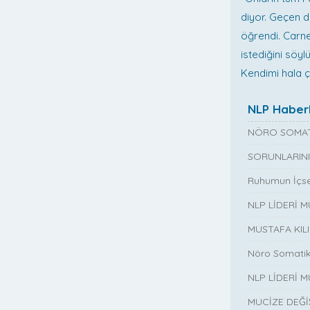
diyor. Geçen d
öğrendi. Carne
istediğini söy
Kendimi hala ç
NLP Haberl
NÖRO SOMAT
SORUNLARINI
Ruhumun İçse
NLP LİDERİ 
MUSTAFA KIL
Nöro Somatik
NLP LİDERİ M
MUCİZE DEĞ