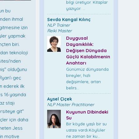
bilgi üretiyor. Kitaplar
yazıyor. ...
un bu
ünden ihmal
Sevda Kangal Kılınç
NLP Trainer
gitmesine izin
Reiki Master
 işler yapmak
Duygusal
çten biri.
Dayanıklılık:
Değişen Dünyada
dan teknoloji
Güçlü Kalabilmenin
sitesi'nden
Anahtarı
miş" olduğunu
Günümüz dünyasında
bireyler, hızlı
Ryan'ı geç
değişimlere, artan
n ederek ilk
belirs...
is 16 yaşında
Aysel Çiçek
az stajı
NLP Master Practitioner
siteye git"
Kuyunun Dibindeki
Su
çler için daha
Bir köyde yaşlı bir su
öneten Jess
ustası vardı.Köylüler
in motive
ne zaman bir ku...