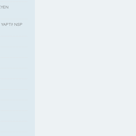
EYEN
YAPTI! NSP
”