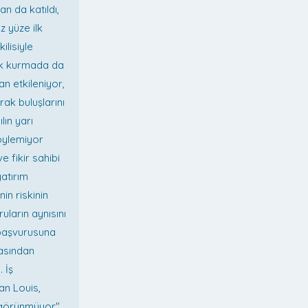
n da katıldı,
z yüze ilk
ilisiyle
rk kurmada da
n etkileniyor,
rak buluşlarını
lın yarı
söylemiyor
 fikir sahibi
atırım
in riskinin
uların aynısını
 başvurusuna
asından
 İş
an Louis,
ç görünmüyor"