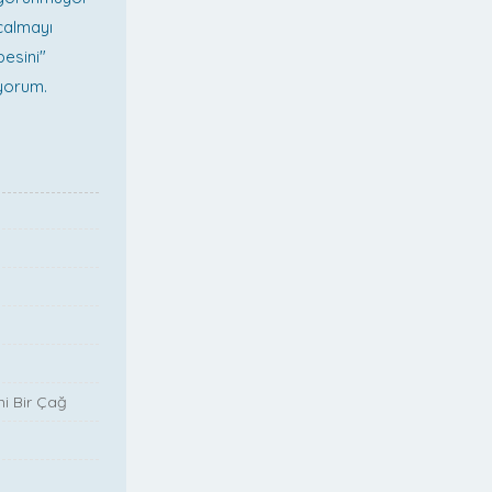
 çalmayı
besini"
iyorum.
i Bir Çağ