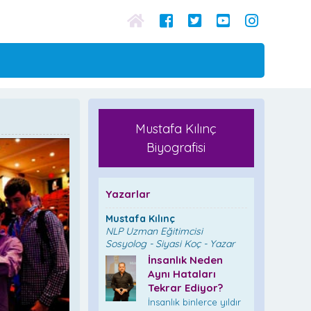
Mustafa Kılınç
Biyografisi
Yazarlar
Mustafa Kılınç
NLP Uzman Eğitimcisi
Sosyolog - Siyasi Koç - Yazar
İnsanlık Neden
Aynı Hataları
Tekrar Ediyor?
İnsanlık binlerce yıldır