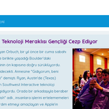
ERİ
 Teknoloji Meraklısı Gençliği Cezp Ediyor
yan Orbuch, bir yıl önce bir cuma sabahı
yle birlikte yaşadığı Boulder'daki
nin ön kapısına doğru sürüklüyordu.
decekti. Annesine "Gidiyorum, beni
 demişti. Ryan, Austin'de (Texas)
en Southwest Interactive teknoloji
gidiyordu. Orada bir arkadaşıyla beraber
nish" adlı , insanlara işlerini ertelememeleri
dım etmeyi amaçlayan ve Apple'ın