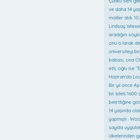
Çünkü seni ger
ve daha 14 yaşı
mailler aldı. 1
Lindsay Wiese,
aradığını söylü
onu o larak de
üniversiteyi b
babası, ona C
etti, oğlu ise 
Haziran'da Lou
Bir yıl önce Ap
bir bileti 160
belirttiğine g
14 yaşında ola
yapmıştı . Woo
sayıda uygulam
ülkelerinden ge