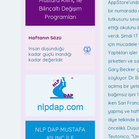
Mustafa Kılınç ile
AppStore'unda 
Bilinçaltı Değişim
bir numarada o
Programları
tutkusunu sev
ettiği okulunu 
verdi. Şimdi 17
Haftanın Sözü
için mücadele 
İnsan düşündüğü
Yaptıkları işl
kadar güçlü inandığı
kadar değerlidir.
şirketleri ve s
Gary Becker ge
söylüyor. Dr. 
açılmış bir ye
bağımsız işini
iken San Franc
yapmış ve haft
diye telkinde 
öncelikli. Düş
NLP DAP MUSTAFA
Teutonico, "Ün
KILINÇ İLE