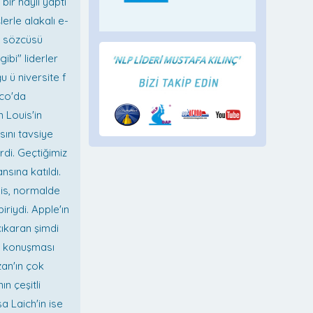
bir hayli yaptı
lerle alakalı e-
ın sözcüsü
ibi" liderler
u ü niversite f
sco'da
 Louis'in
ını tavsiye
rdi. Geçtiğimiz
sına katıldı.
ouis, normalde
riydi. Apple'ın
çıkaran şimdi
Dx konuşması
an'ın çok
n çeşitli
sa Laich'in ise