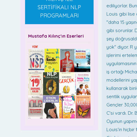
ediliyorlar. B
SERTİFİKALI NLP
Louis gibi lise
PROGRAMLARI
"daha 15 yaşın
gibi sorunlar.
Mustafa Kılınç'ın Eserleri
şey doğrusaldı.
yok" diyor. R y
işlerimi ertel
uygulamasının r
iş ortağı Mich
modellerini yap
kullanarak binl
sentlik uygula
Gençler 30,000 
C'si vardı. Dr.
Oyunun yapımcı
Louis'in hiçbir