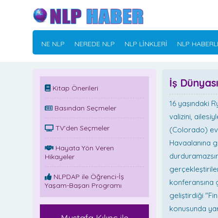
NE NLP
NEREDE NLP
NLP LİNKLERİ
NLP HABERL
İş Dünyası
Kitap Önerileri
16 yaşındaki R
Basından Seçmeler
valizini, ailesi
TV'den Seçmeler
(Colorado) evi
Havaalanına gi
Hayata Yön Veren
durduramazsın"
Hikayeler
gerçekleştiril
NLPDAP ile Öğrenci-İş
konferansına 
Yaşam-Başarı Programı
geliştirdiği "Fi
konusunda yar