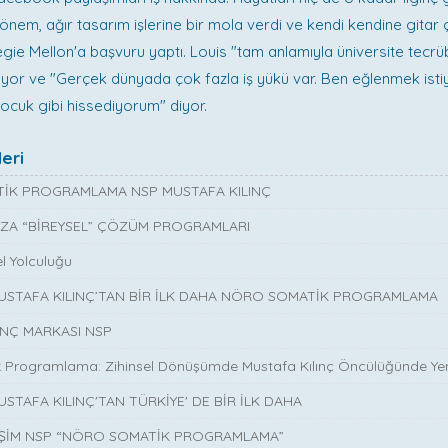
önem, ağır tasarım işlerine bir mola verdi ve kendi kendine gitar
gie Mellon'a başvuru yaptı. Louis "tam anlamıyla üniversite tecrü
lüyor ve "Gerçek dünyada çok fazla iş yükü var. Ben eğlenmek ist
ocuk gibi hissediyorum" diyor.
eri
İK PROGRAMLAMA NSP MUSTAFA KILINÇ
ZA “BİREYSEL” ÇÖZÜM PROGRAMLARI
l Yolculuğu
MUSTAFA KILINÇ’TAN BİR İLK DAHA NÖRO SOMATİK PROGRAMLAMA
INÇ MARKASI NSP
 Programlama: Zihinsel Dönüşümde Mustafa Kılınç Öncülüğünde Yen
USTAFA KILINÇ'TAN TÜRKİYE' DE BİR İLK DAHA
İŞİM NSP “NÖRO SOMATİK PROGRAMLAMA”