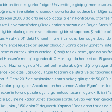
unu bir an önce istiyorlar," diyor. Üniversiteye gidip gitmeme soru
 öğrencileri ve aileleri arasındaki sorunlardan sadece biri. Diğer s
da iken 20,000 dolarla ne yapılacağı, ailenin kontrolüne, otoritesi
 Duke Üniversitesi'nden yüksek notlarla mezun olan Bayan Stern 
 İyi bir okula giderdin ve neticede iyi bir işi kapardın. Şimdi ise bö
an, A ralık 2 011'deki 1 0. sınıf finalleri için çalışırken şöyle düşünd
ememi engelleyecek bir şeyler olsaydı." Sonra görev yönetimi liste
esmini çizerek işlerini erteledi. Çizdiği taslak resmi, yedinci sınıft
ael Hansen'e mesajla gönderdi. O Mart ayında her ikisi de 15 yaşın
tılar. Haziran ayında Michael, online olarak öğrendiği bilgisayar d
erce kod dizisi yazıyordu. Ryan tasarımı geliştirdi ve ağ tabanına k
ma 15 Ocak 2013'de başladıktan sonra birkaç gün içinde 50,000 in
doları paylaştılar. Ancak notları her zaman A olan Ryan'ın artık dö
 Becker'in torunu puzzle oyunu görüntüsü tasarımlayarak ilk işini 12
sı Louis'e ne kadar ücret istediğini sordu. Cevap verirken gecikti
 fikri yoktu, "150 dolar?" deyiverdi. Yapımcı "Biraz daha fazlasına 