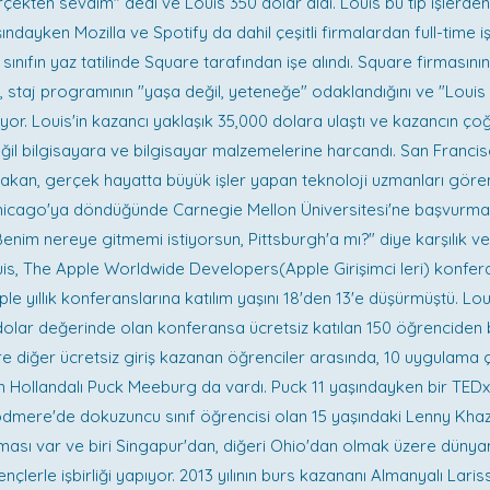
çekten sevdim" dedi ve Louis 350 dolar aldı. Louis bu tip işlerden 
ndayken Mozilla ve Spotify da dahil çeşitli firmalardan full-time iş
0. sınıfın yaz tatilinde Square tarafından işe alındı. Square firmasın
 staj programının "yaşa değil, yeteneğe" odaklandığını ve "Louis g
yor. Louis'in kazancı yaklaşık 35,000 dolara ulaştı ve kazancın çoğ
ğil bilgisayara ve bilgisayar malzemelerine harcandı. San Franci
ırakan, gerçek hayatta büyük işler yapan teknoloji uzmanları gören
hicago'ya döndüğünde Carnegie Mellon Üniversitesi'ne başvurmas
"Benim nereye gitmemi istiyorsun, Pittsburgh'a mı?" diye karşılık ve
is, The Apple Worldwide Developers(Apple Girişimci leri) konferan
ple yıllık konferanslarına katılım yaşını 18'den 13'e düşürmüştü. L
0 dolar değerinde olan konferansa ücretsiz katılan 150 öğrenciden bi
öre diğer ücretsiz giriş kazanan öğrenciler arasında, 10 uygulama 
n Hollandalı Puck Meeburg da vardı. Puck 11 yaşındayken bir TE
dmere'de dokuzuncu sınıf öğrencisi olan 15 yaşındaki Lenny Khaz
ası var ve biri Singapur'dan, diğeri Ohio'dan olmak üzere dünyanı
nçlerle işbirliği yapıyor. 2013 yılının burs kazananı Almanyalı Laris