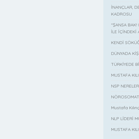
İNANÇLAR, D
KADROSU
“ŞANSA BAK!
İLE İÇİNDEKİ 
KENDİ SÖKÜĞ
DÜNYADA KİŞ
TÜRKİYEDE B
MUSTAFA KI
NSP NERELER
NÖROSOMATİ
Mustafa Kılın
NLP LİDERİ M
MUSTAFA KIL