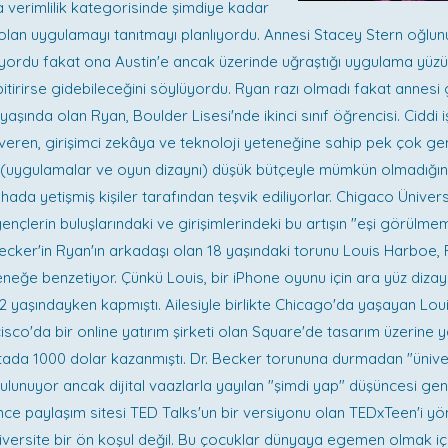
verimlilik kategorisinde şimdiye kadar
lan uygulamayı tanıtmayı planlıyordu. Annesi Stacey Stern oğlun
iyordu fakat ona Austin'e ancak üzerinde uğraştığı uygulama yüz
bitirirse gidebileceğini söylüyordu. Ryan razı olmadı fakat annesi 
 yaşında olan Ryan, Boulder Lisesi'nde ikinci sınıf öğrencisi. Ciddi
veren, girişimci zekâya ve teknoloji yeteneğine sahip pek çok gen
er (uygulamalar ve oyun dizaynı) düşük bütçeyle mümkün olmadığın
ahada yetişmiş kişiler tarafından teşvik ediliyorlar. Chigaco Üniver
nçlerin buluşlarındaki ve girişimlerindeki bu artışın "eşi görülme
Becker'in Ryan'ın arkadaşı olan 18 yaşındaki torunu Louis Harboe, 
teneğe benzetiyor. Çünkü Louis, bir iPhone oyunu için ara yüz dizay
 12 yaşındayken kapmıştı. Ailesiyle birlikte Chicago'da yaşayan Lou
isco'da bir online yatırım şirketi olan Square'de tasarım üzerine y
ada 1000 dolar kazanmıştı. Dr. Becker torununa durmadan "üniver
bulunuyor ancak dijital vaazlarla yayılan "şimdi yap" düşüncesi gen
ünce paylaşım sitesi TED Talks'un bir versiyonu olan TEDxTeen'i y
iversite bir ön koşul değil. Bu çocuklar dünyaya egemen olmak iç