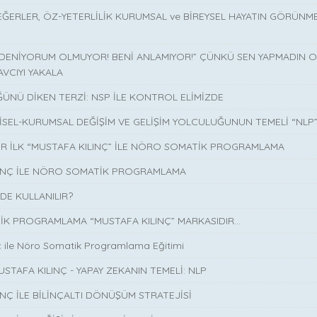
EĞERLER, ÖZ-YETERLİLİK KURUMSAL ve BİREYSEL HAYATIN GÖRÜNM
 DENİYORUM OLMUYOR! BENİ ANLAMIYOR!” ÇÜNKÜ SEN YAPMADIN O 
AVCIYI YAKALA
ÜNÜ DİKEN TERZİ: NSP İLE KONTROL ELİMİZDE
İSEL-KURUMSAL DEĞİŞİM VE GELİŞİM YOLCULUĞUNUN TEMELİ “NLP
İR İLK “MUSTAFA KILINÇ” İLE NÖRO SOMATİK PROGRAMLAMA
LINÇ İLE NÖRO SOMATİK PROGRAMLAMA
DE KULLANILIR?
K PROGRAMLAMA “MUSTAFA KILINÇ” MARKASIDIR…
ç ile Nöro Somatik Programlama Eğitimi
USTAFA KILINÇ - YAPAY ZEKANIN TEMELİ: NLP
INÇ İLE BİLİNÇALTI DÖNÜŞÜM STRATEJİSİ