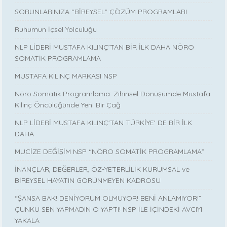
SORUNLARINIZA “BİREYSEL” ÇÖZÜM PROGRAMLARI
Ruhumun İçsel Yolculuğu
NLP LİDERİ MUSTAFA KILINÇ’TAN BİR İLK DAHA NÖRO
SOMATİK PROGRAMLAMA
MUSTAFA KILINÇ MARKASI NSP
Nöro Somatik Programlama: Zihinsel Dönüşümde Mustafa
Kılınç Öncülüğünde Yeni Bir Çağ
NLP LİDERİ MUSTAFA KILINÇ'TAN TÜRKİYE' DE BİR İLK
DAHA
MUCİZE DEĞİŞİM NSP “NÖRO SOMATİK PROGRAMLAMA”
İNANÇLAR, DEĞERLER, ÖZ-YETERLİLİK KURUMSAL ve
BİREYSEL HAYATIN GÖRÜNMEYEN KADROSU
“ŞANSA BAK! DENİYORUM OLMUYOR! BENİ ANLAMIYOR!”
ÇÜNKÜ SEN YAPMADIN O YAPTI! NSP İLE İÇİNDEKİ AVCIYI
YAKALA