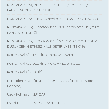
MUSTAFA KILINÇ NLPDAP – AKILLI OL / EVDE KAL /
FARKINDA OL / KENDİNİ BUL
MUSTAFA KILINÇ – KORONAVİRÜSLÜ YGS – LYS SINAVLARI
MUSTAFA KILINÇ - KORONAVİRÜS SÜRECİNDE ENDİŞEYLE
RANDEVU TEKNİĞİ
MUSTAFA KILINÇ - KORONAVİRÜS "COVID-19" OLUMSUZ
DÜŞÜNCENİN ETKİSİZ HALE GETİRİLMESİ TEKNİĞİ
KORONAVİRÜS TATİLİNDE SINAVA HAZIRLIK
KORONAVİRÜS ÜZERİNE MÜKEMMEL BIR ÖZET
KORONAVİRÜS PANİĞİ
NLP Lideri Mustafa Kılınç '11.03.2020' Alfa Haber Ajansı
Röportajı
Uzak Kelimeler NLP DAP
EN İYİ DERECELİ NLP UZMANLARI LİSTESİ