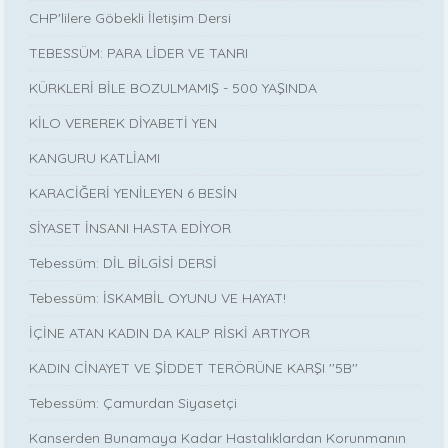
CHP'lilere Göbekli İletişim Dersi
TEBESSÜM: PARA LİDER VE TANRI
KÜRKLERİ BİLE BOZULMAMIŞ - 500 YAŞINDA
KİLO VEREREK DİYABETİ YEN
KANGURU KATLİAMI
KARACİĞERİ YENİLEYEN 6 BESİN
SİYASET İNSANI HASTA EDİYOR
Tebessüm: DİL BİLGİSİ DERSİ
Tebessüm: İSKAMBİL OYUNU VE HAYAT!
İÇİNE ATAN KADIN DA KALP RİSKİ ARTIYOR
KADIN CİNAYET VE ŞİDDET TERÖRÜNE KARŞI ''5B''
Tebessüm: Çamurdan Siyasetçi
Kanserden Bunamaya Kadar Hastalıklardan Korunmanın