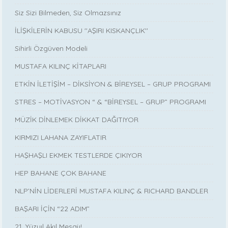
Siz Sizi Bilmeden, Siz Olmazsınız
İLİŞKİLERİN KABUSU ''AŞIRI KISKANÇLIK''
Sihirli Özgüven Modeli
MUSTAFA KILINÇ KİTAPLARI
ETKİN İLETİŞİM – DİKSİYON & BİREYSEL – GRUP PROGRAMI
STRES – MOTİVASYON “ & “BİREYSEL – GRUP” PROGRAMI
MÜZİK DİNLEMEK DİKKAT DAĞITIYOR
KIRMIZI LAHANA ZAYIFLATIR
HAŞHAŞLI EKMEK TESTLERDE ÇIKIYOR
HEP BAHANE ÇOK BAHANE
NLP’NİN LİDERLERİ MUSTAFA KILINÇ & RICHARD BANDLER
BAŞARI İÇİN “22 ADIM”
21. Yüzyıl Akıl Mesajı!..