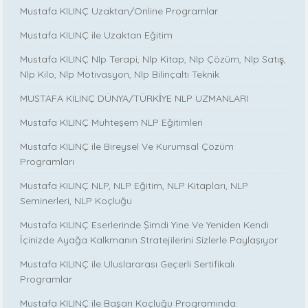
Mustafa KILINÇ Uzaktan/Online Programlar
Mustafa KILINÇ ile Uzaktan Eğitim
Mustafa KILINÇ Nlp Terapi, Nlp Kitap, Nlp Çözüm, Nlp Satış,
Nlp Kilo, Nlp Motivasyon, Nlp Bilinçaltı Teknik
MUSTAFA KILINÇ DÜNYA/TÜRKİYE NLP UZMANLARI
Mustafa KILINÇ Muhteşem NLP Eğitimleri
Mustafa KILINÇ ile Bireysel Ve Kurumsal Çözüm
Programları
Mustafa KILINÇ NLP, NLP Eğitim, NLP Kitapları, NLP
Seminerleri, NLP Koçluğu
Mustafa KILINÇ Eserlerinde Şimdi Yine Ve Yeniden Kendi
İçinizde Ayağa Kalkmanın Stratejilerini Sizlerle Paylaşıyor
Mustafa KILINÇ ile Uluslararası Geçerli Sertifikalı
Programlar
Mustafa KILINÇ ile Başarı Koçluğu Programında: