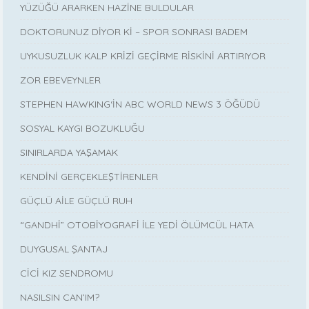
YÜZÜĞÜ ARARKEN HAZİNE BULDULAR
DOKTORUNUZ DİYOR Kİ – SPOR SONRASI BADEM
UYKUSUZLUK KALP KRİZİ GEÇİRME RİSKİNİ ARTIRIYOR
ZOR EBEVEYNLER
STEPHEN HAWKING‘İN ABC WORLD NEWS 3 ÖĞÜDÜ
SOSYAL KAYGI BOZUKLUĞU
SINIRLARDA YAŞAMAK
KENDİNİ GERÇEKLEŞTİRENLER
GÜÇLÜ AİLE GÜÇLÜ RUH
“GANDHİ” OTOBİYOGRAFİ İLE YEDİ ÖLÜMCÜL HATA
DUYGUSAL ŞANTAJ
CİCİ KIZ SENDROMU
NASILSIN CAN’IM?