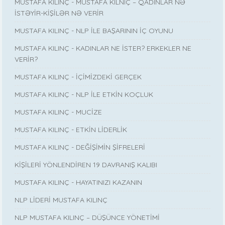
MUSTAFA KILINÇ - MUSTAFA KILNIÇ – QADINLAR NƏ
İSTƏYİR-KİŞİLƏR NƏ VERİR
MUSTAFA KILINÇ - NLP İLE BAŞARININ İÇ OYUNU
MUSTAFA KILINÇ - KADINLAR NE İSTER? ERKEKLER NE
VERİR?
MUSTAFA KILINÇ - İÇİMİZDEKİ GERÇEK
MUSTAFA KILINÇ - NLP İLE ETKİN KOÇLUK
MUSTAFA KILINÇ - MUCİZE
MUSTAFA KILINÇ - ETKİN LİDERLİK
MUSTAFA KILINÇ - DEĞİŞİMİN ŞİFRELERİ
KİŞİLERİ YÖNLENDİREN 19 DAVRANIŞ KALIBI
MUSTAFA KILINÇ - HAYATINIZI KAZANIN
NLP LİDERİ MUSTAFA KILINÇ
NLP MUSTAFA KILINÇ – DÜŞÜNCE YÖNETİMİ