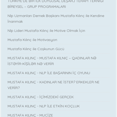
TÜRKİYE’DE BİR İLK DUYGUSAL DEŞARJ TERAPİ TEKNİĞİ
BİREYSEL – GRUP PROGRAMALARI
Nlp Uzmanları Dernek Başkanı Mustafa Kılınç ile Kendine
İnanmak
Nlp Lideri Mustafa Kılınç ile Motive Olmak İçin
Mustafa Kılınç ile Motivasyon
Mustafa Kılınç ile Coşkunun Gücü
MUSTAFA KILINÇ - MUSTAFA KILNIÇ – QADINLAR NƏ
İSTƏYİR-KİŞİLƏR NƏ VERİR
MUSTAFA KILINÇ - NLP İLE BAŞARININ İÇ OYUNU
MUSTAFA KILINÇ - KADINLAR NE İSTER? ERKEKLER NE
VERİR?
MUSTAFA KILINÇ - İÇİMİZDEKİ GERÇEK
MUSTAFA KILINÇ - NLP İLE ETKİN KOÇLUK
MUSTAFA KILINÇ - MUCİZE