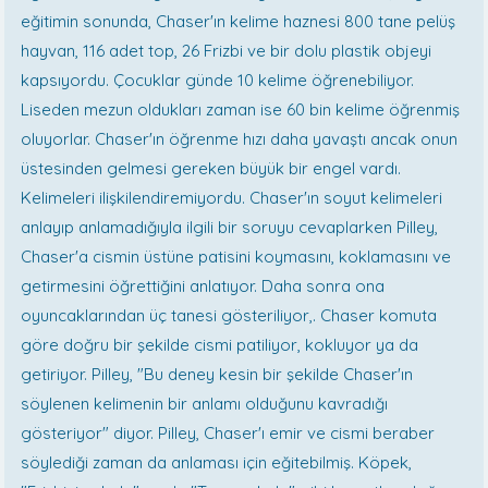
eğitimin sonunda, Chaser'ın kelime haznesi 800 tane pelüş
hayvan, 116 adet top, 26 Frizbi ve bir dolu plastik objeyi
kapsıyordu. Çocuklar günde 10 kelime öğrenebiliyor.
Liseden mezun oldukları zaman ise 60 bin kelime öğrenmiş
oluyorlar. Chaser'ın öğrenme hızı daha yavaştı ancak onun
üstesinden gelmesi gereken büyük bir engel vardı.
Kelimeleri ilişkilendiremiyordu. Chaser'ın soyut kelimeleri
anlayıp anlamadığıyla ilgili bir soruyu cevaplarken Pilley,
Chaser'a cismin üstüne patisini koymasını, koklamasını ve
getirmesini öğrettiğini anlatıyor. Daha sonra ona
oyuncaklarından üç tanesi gösteriliyor,. Chaser komuta
göre doğru bir şekilde cismi patiliyor, kokluyor ya da
getiriyor. Pilley, "Bu deney kesin bir şekilde Chaser'ın
söylenen kelimenin bir anlamı olduğunu kavradığı
gösteriyor" diyor. Pilley, Chaser'ı emir ve cismi beraber
söylediği zaman da anlaması için eğitebilmiş. Köpek,