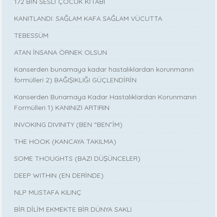
172 BİN SESLİ ÇOCUK KİTABI
KANITLANDI: SAĞLAM KAFA SAĞLAM VÜCUTTA
TEBESSÜM
ATAN İNSANA ÖRNEK OLSUN
Kanserden bunamaya kadar hastalıklardan korunmanın
formülleri 2) BAĞIŞIKLIĞI GÜÇLENDİRİN
Kanserden Bunamaya Kadar Hastalıklardan Korunmanın
Formülleri 1) KANINIZI ARTIRIN
INVOKING DIVINITY (BEN “BEN”İM)
THE HOOK (KANCAYA TAKILMA)
SOME THOUGHTS (BAZI DÜŞÜNCELER)
DEEP WITHIN (EN DERİNDE)
NLP MUSTAFA KILINÇ
BİR DİLİM EKMEKTE BİR DÜNYA SAKLI