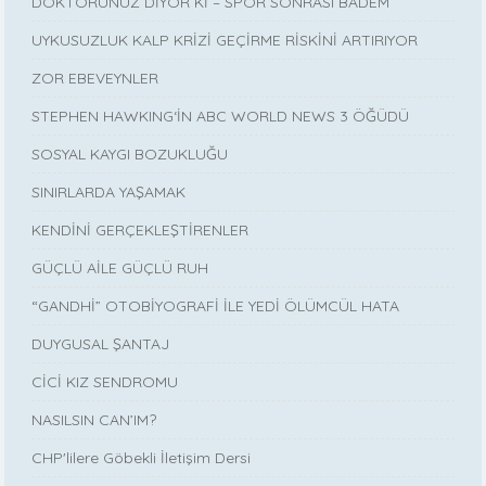
DOKTORUNUZ DİYOR Kİ – SPOR SONRASI BADEM
UYKUSUZLUK KALP KRİZİ GEÇİRME RİSKİNİ ARTIRIYOR
ZOR EBEVEYNLER
STEPHEN HAWKING‘İN ABC WORLD NEWS 3 ÖĞÜDÜ
SOSYAL KAYGI BOZUKLUĞU
SINIRLARDA YAŞAMAK
KENDİNİ GERÇEKLEŞTİRENLER
GÜÇLÜ AİLE GÜÇLÜ RUH
“GANDHİ” OTOBİYOGRAFİ İLE YEDİ ÖLÜMCÜL HATA
DUYGUSAL ŞANTAJ
CİCİ KIZ SENDROMU
NASILSIN CAN’IM?
CHP'lilere Göbekli İletişim Dersi