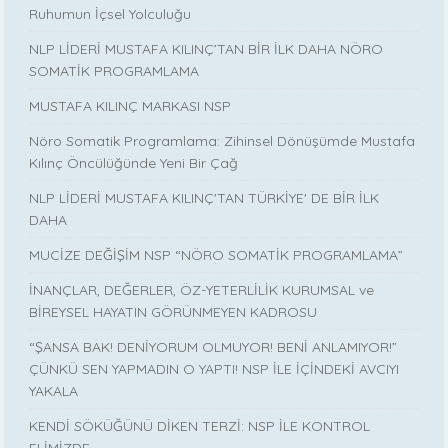
Ruhumun İçsel Yolculuğu
NLP LİDERİ MUSTAFA KILINÇ’TAN BİR İLK DAHA NÖRO
SOMATİK PROGRAMLAMA
MUSTAFA KILINÇ MARKASI NSP
Nöro Somatik Programlama: Zihinsel Dönüşümde Mustafa
Kılınç Öncülüğünde Yeni Bir Çağ
NLP LİDERİ MUSTAFA KILINÇ'TAN TÜRKİYE' DE BİR İLK
DAHA
MUCİZE DEĞİŞİM NSP “NÖRO SOMATİK PROGRAMLAMA”
İNANÇLAR, DEĞERLER, ÖZ-YETERLİLİK KURUMSAL ve
BİREYSEL HAYATIN GÖRÜNMEYEN KADROSU
“ŞANSA BAK! DENİYORUM OLMUYOR! BENİ ANLAMIYOR!”
ÇÜNKÜ SEN YAPMADIN O YAPTI! NSP İLE İÇİNDEKİ AVCIYI
YAKALA
KENDİ SÖKÜĞÜNÜ DİKEN TERZİ: NSP İLE KONTROL