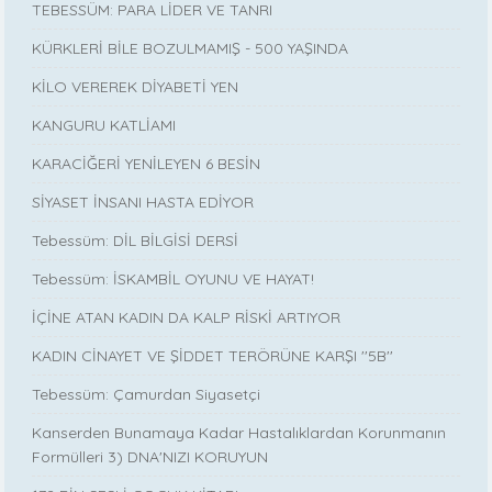
TEBESSÜM: PARA LİDER VE TANRI
KÜRKLERİ BİLE BOZULMAMIŞ - 500 YAŞINDA
KİLO VEREREK DİYABETİ YEN
KANGURU KATLİAMI
KARACİĞERİ YENİLEYEN 6 BESİN
SİYASET İNSANI HASTA EDİYOR
Tebessüm: DİL BİLGİSİ DERSİ
Tebessüm: İSKAMBİL OYUNU VE HAYAT!
İÇİNE ATAN KADIN DA KALP RİSKİ ARTIYOR
KADIN CİNAYET VE ŞİDDET TERÖRÜNE KARŞI ''5B''
Tebessüm: Çamurdan Siyasetçi
Kanserden Bunamaya Kadar Hastalıklardan Korunmanın
Formülleri 3) DNA'NIZI KORUYUN