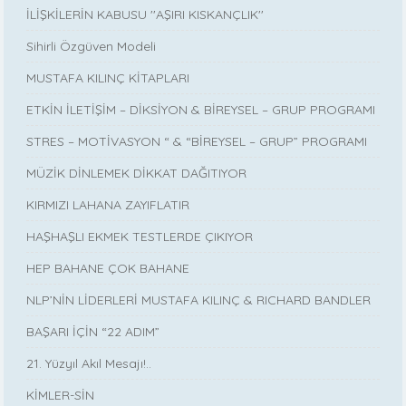
İLİŞKİLERİN KABUSU ''AŞIRI KISKANÇLIK''
Sihirli Özgüven Modeli
MUSTAFA KILINÇ KİTAPLARI
ETKİN İLETİŞİM – DİKSİYON & BİREYSEL – GRUP PROGRAMI
STRES – MOTİVASYON “ & “BİREYSEL – GRUP” PROGRAMI
MÜZİK DİNLEMEK DİKKAT DAĞITIYOR
KIRMIZI LAHANA ZAYIFLATIR
HAŞHAŞLI EKMEK TESTLERDE ÇIKIYOR
HEP BAHANE ÇOK BAHANE
NLP’NİN LİDERLERİ MUSTAFA KILINÇ & RICHARD BANDLER
BAŞARI İÇİN “22 ADIM”
21. Yüzyıl Akıl Mesajı!..
KİMLER-SİN