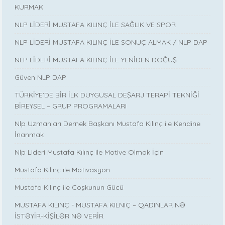
KURMAK
NLP LİDERİ MUSTAFA KILINÇ İLE SAĞLIK VE SPOR
NLP LİDERİ MUSTAFA KILINÇ İLE SONUÇ ALMAK / NLP DAP
NLP LİDERİ MUSTAFA KILINÇ İLE YENİDEN DOĞUŞ
Güven NLP DAP
TÜRKİYE’DE BİR İLK DUYGUSAL DEŞARJ TERAPİ TEKNİĞİ
BİREYSEL – GRUP PROGRAMALARI
Nlp Uzmanları Dernek Başkanı Mustafa Kılınç ile Kendine
İnanmak
Nlp Lideri Mustafa Kılınç ile Motive Olmak İçin
Mustafa Kılınç ile Motivasyon
Mustafa Kılınç ile Coşkunun Gücü
MUSTAFA KILINÇ - MUSTAFA KILNIÇ – QADINLAR NƏ
İSTƏYİR-KİŞİLƏR NƏ VERİR