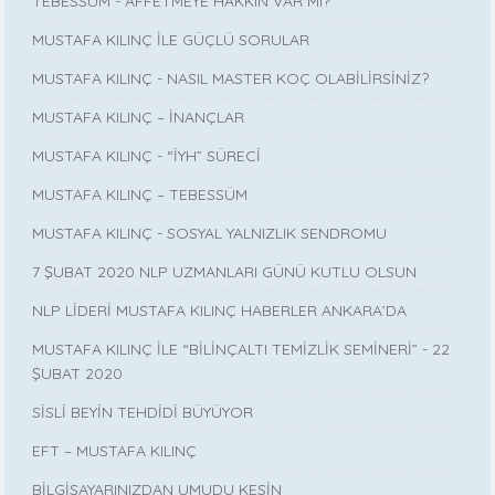
TEBESSÜM - AFFETMEYE HAKKIN VAR MI?
MUSTAFA KILINÇ İLE GÜÇLÜ SORULAR
MUSTAFA KILINÇ - NASIL MASTER KOÇ OLABİLİRSİNİZ?
MUSTAFA KILINÇ – İNANÇLAR
MUSTAFA KILINÇ - “İYH” SÜRECİ
MUSTAFA KILINÇ – TEBESSÜM
MUSTAFA KILINÇ - SOSYAL YALNIZLIK SENDROMU
7 ŞUBAT 2020 NLP UZMANLARI GÜNÜ KUTLU OLSUN
NLP LİDERİ MUSTAFA KILINÇ HABERLER ANKARA’DA
MUSTAFA KILINÇ İLE “BİLİNÇALTI TEMİZLİK SEMİNERİ” - 22
ŞUBAT 2020
SİSLİ BEYİN TEHDİDİ BÜYÜYOR
EFT – MUSTAFA KILINÇ
BİLGİSAYARINIZDAN UMUDU KESİN