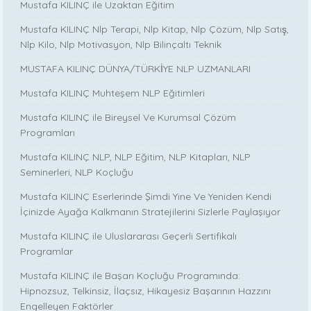
Mustafa KILINÇ ile Uzaktan Eğitim
Mustafa KILINÇ Nlp Terapi, Nlp Kitap, Nlp Çözüm, Nlp Satış,
Nlp Kilo, Nlp Motivasyon, Nlp Bilinçaltı Teknik
MUSTAFA KILINÇ DÜNYA/TÜRKİYE NLP UZMANLARI
Mustafa KILINÇ Muhteşem NLP Eğitimleri
Mustafa KILINÇ ile Bireysel Ve Kurumsal Çözüm
Programları
Mustafa KILINÇ NLP, NLP Eğitim, NLP Kitapları, NLP
Seminerleri, NLP Koçluğu
Mustafa KILINÇ Eserlerinde Şimdi Yine Ve Yeniden Kendi
İçinizde Ayağa Kalkmanın Stratejilerini Sizlerle Paylaşıyor
Mustafa KILINÇ ile Uluslararası Geçerli Sertifikalı
Programlar
Mustafa KILINÇ ile Başarı Koçluğu Programında:
Hipnozsuz, Telkinsiz, İlaçsız, Hikayesiz Başarının Hazzını
Engelleyen Faktörler