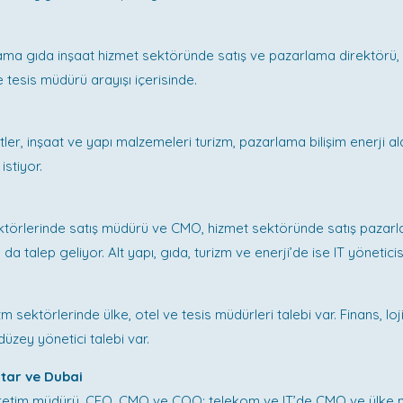
ama gıda inşaat hizmet sektöründe satış ve pazarlama direktörü,
 tesis müdürü arayışı içerisinde.
tler, inşaat ve yapı malzemeleri turizm, pazarlama bilişim enerji al
istiyor.
törlerinde satış müdürü ve CMO, hizmet sektöründe satış pazarl
da talep geliyor. Alt yapı, gıda, turizm ve enerji’de ise IT yöneticisi
m sektörlerinde ülke, otel ve tesis müdürleri talebi var. Finans, loj
düzey yönetici talebi var.
atar ve Dubai
etim müdürü, CEO, CMO ve COO; telekom ve IT’de CMO ve ülke mü