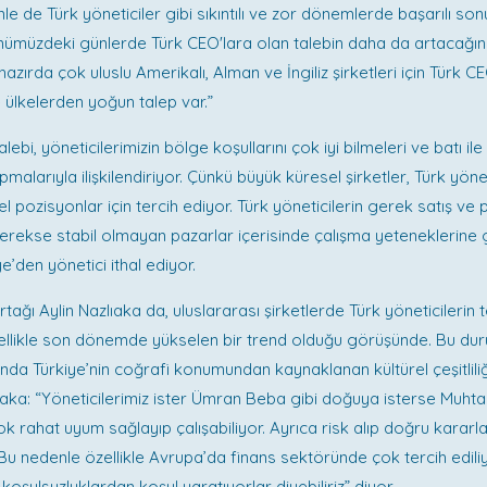
le de Türk yöneticiler gibi sıkıntılı ve zor dönemlerde başarılı son
nümüzdeki günlerde Türk CEO'lara olan talebin daha da artacağın
azırda çok uluslu Amerikalı, Alman ve İngiliz şirketleri için Türk CE
e ülkelerden yoğun talep var.”
lebi, yöneticilerimizin bölge koşullarını çok iyi bilmeleri ve batı i
pmalarıyla ilişkilendiriyor. Çünkü büyük küresel şirketler, Türk yönetic
l pozisyonlar için tercih ediyor. Türk yöneticilerin gerek satış ve
gerekse stabil olmayan pazarlar içerisinde çalışma yeteneklerine
ye’den yönetici ithal ediyor.
ağı Aylin Nazlıaka da, uluslararası şirketlerde Türk yöneticilerin t
zellikle son dönemde yükselen bir trend olduğu görüşünde. Bu du
ında Türkiye’nin coğrafi konumundan kaynaklanan kültürel çeşitliliğ
aka: “Yöneticilerimiz ister Ümran Beba gibi doğuya isterse Muhta
ok rahat uyum sağlayıp çalışabiliyor. Ayrıca risk alıp doğru kararl
 Bu nedenle özellikle Avrupa’da finans sektöründe çok tercih ediliy
n koşulsuzluklardan koşul yaratıyorlar diyebiliriz” diyor.