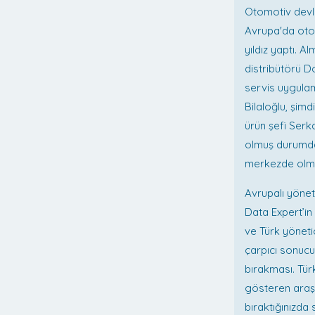
Otomotiv devle
Avrupa'da otom
yıldız yaptı. 
distribütörü D
servis uygula
Bilaloğlu, şimd
ürün şefi Serk
olmuş durumda 
merkezde olma
Avrupalı yöneti
Data Expert’in 
ve Türk yönetic
çarpıcı sonucu
bırakması. Tür
gösteren araşt
bıraktığınızda 