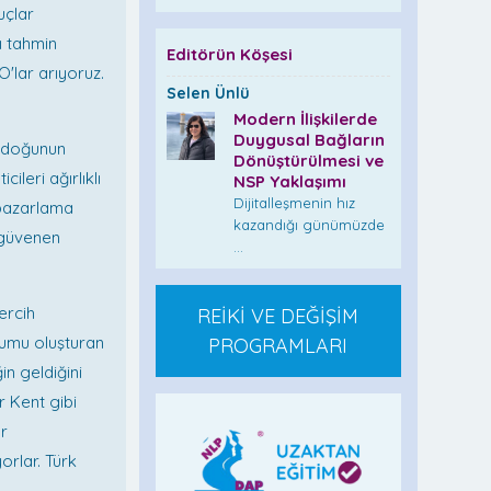
uçlar
ı tahmin
Editörün Köşesi
O'lar arıyoruz.
Selen Ünlü
Modern İlişkilerde
Duygusal Bağların
le doğunun
Dönüştürülmesi ve
ileri ağırlıklı
NSP Yaklaşımı
Dijitalleşmenin hız
 pazarlama
kazandığı günümüzde
 güvenen
...
ercih
REİKİ VE DEĞİŞİM
rumu oluşturan
PROGRAMLARI
in geldiğini
r Kent gibi
ar
orlar. Türk