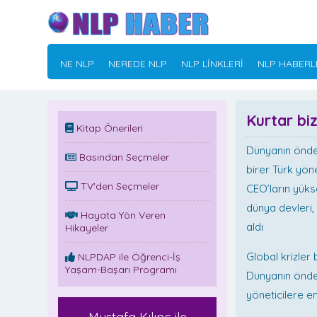
NE NLP
NEREDE NLP
NLP LİNKLERİ
NLP HABERL
Kurtar bi
Kitap Önerileri
Dünyanın önde 
Basından Seçmeler
birer Türk yön
TV'den Seçmeler
CEO’ların yük
dünya devleri,
Hayata Yön Veren
aldı
Hikayeler
Global krizler 
NLPDAP ile Öğrenci-İş
Yaşam-Başarı Programı
Dünyanın önde 
yöneticilere e