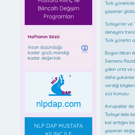
Mustafa Kılınç ile
Türk yöneticil
Bilinçaltı Değişim
yaşanan globa
Programları
Türkiye’nin ve 
deneyimi trend
Haftanın Sözü
Türk yönetici a
İnsan düşündüğü
kadar güçlü inandığı
Bugün itibari i
kadar değerlidir.
Siemens Rezido
yakın orta ve 
daha yukarılar
verdiği bilgile
söz konusu.
Avrupalılar da
Türkiye’deki b
kat arttığını
NLP DAP MUSTAFA
yaşanan değişi
KILINÇ İLE