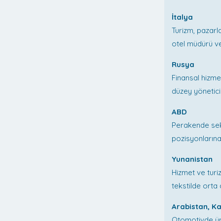
İtalya
Turizm, pazarl
otel müdürü ve
Rusya
Finansal hizme
düzey yönetici 
ABD
Perakende sek
pozisyonlarına 
Yunanistan
Hizmet ve turiz
tekstilde orta 
Arabistan, K
Otomotivde ür