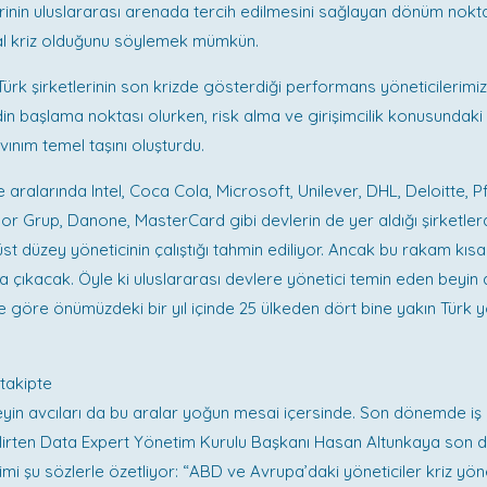
erinin uluslararası arenada tercih edilmesini sağlayan dönüm nokt
l kriz olduğunu söylemek mümkün.
Türk şirketlerinin son krizde gösterdiği performans yöneticilerimizi
in başlama noktası olurken, risk alma ve girişimcilik konusundaki 
vınım temel taşını oluşturdu.
le aralarında Intel, Coca Cola, Microsoft, Unilever, DHL, Deloitte, P
r Grup, Danone, MasterCard gibi devlerin de yer aldığı şirketler
üst düzey yöneticinin çalıştığı tahmin ediliyor. Ancak bu rakam kı
a çıkacak. Öyle ki uluslararası devlere yönetici temin eden beyin a
re göre önümüzdeki bir yıl içinde 25 ülkeden dört bine yakın Türk yö
 takipte
eyin avcıları da bu aralar yoğun mesai içersinde. Son dönemde iş y
 belirten Data Expert Yönetim Kurulu Başkanı Hasan Altunkaya so
mi şu sözlerle özetliyor: “ABD ve Avrupa’daki yöneticiler kriz yöne