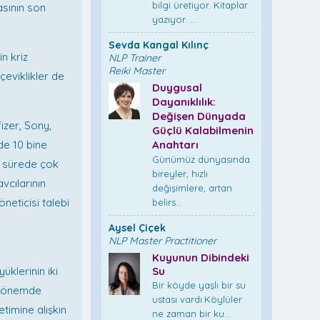
bilgi üretiyor. Kitaplar
asının son
yazıyor. ...
Sevda Kangal Kılınç
n kriz
NLP Trainer
Reiki Master
çeviklikler de
Duygusal
Dayanıklılık:
Değişen Dünyada
fizer, Sony,
Güçlü Kalabilmenin
de 10 bine
Anahtarı
Günümüz dünyasında
sa sürede çok
bireyler, hızlı
vcılarının
değişimlere, artan
neticisi talebi
belirs...
Aysel Çiçek
NLP Master Practitioner
Kuyunun Dibindeki
üklerinin iki
Su
Bir köyde yaşlı bir su
n dönemde
ustası vardı.Köylüler
timine alışkın
ne zaman bir ku...