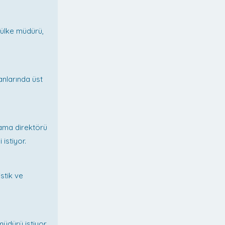
 ülke müdürü,
anlarında üst
ama direktörü
 istiyor.
istik ve
dürü istiyor.