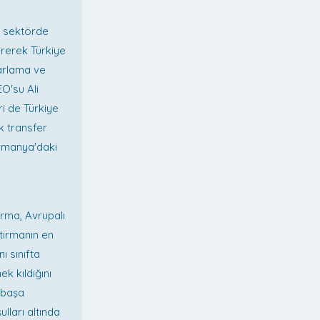
ri sektörde
irerek Türkiye
zarlama ve
O'su Ali
iri de Türkiye
k transfer
Almanya'daki
ırma, Avrupalı
ştırmanın en
ı sınıfta
k kıldığını
ş başa
lları altında