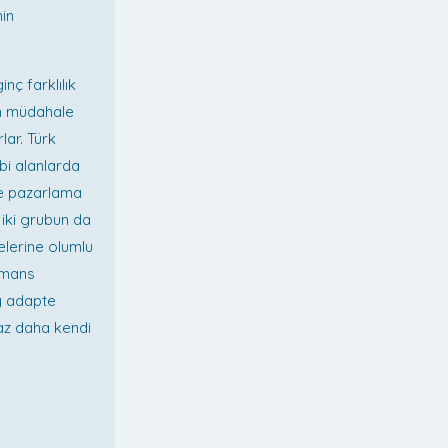
nin
nç farklılık
an müdahale
lar. Türk
ibi alanlarda
 ve pazarlama
 iki grubun da
elerine olumlu
ormans
ay adapte
iraz daha kendi