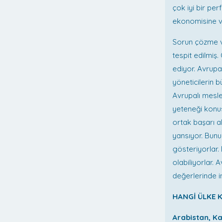
çok iyi bir per
ekonomisine ve
Sorun çözme ve 
tespit edilmiş
ediyor. Avrupa
yöneticilerin b
Avrupalı mesle
yeteneği konus
ortak başarı a
yansıyor. Bunun
gösteriyorlar.
olabiliyorlar. 
değerlerinde in
HANGİ ÜLKE K
Arabistan, K