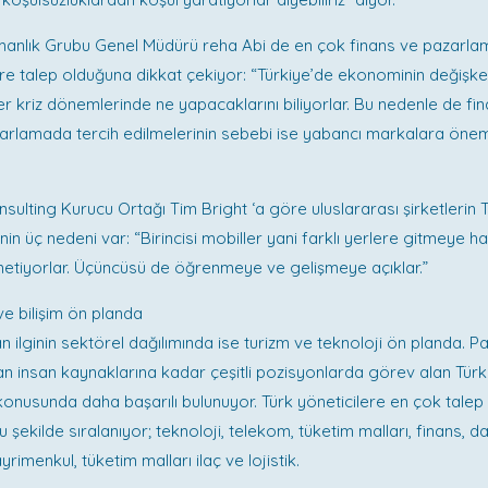
anlık Grubu Genel Müdürü reha Abi de en çok finans ve pazarla
ere talep olduğuna dikkat çekiyor: “Türkiye’de ekonominin değişke
ler kriz dönemlerinde ne yapacaklarını biliyorlar. Bu nedenle de fin
azarlamada tercih edilmelerinin sebebi ise yabancı markalara öneml
ulting Kurucu Ortağı Tim Bright ‘a göre uluslararası şirketlerin T
nin üç nedeni var: “Birincisi mobiller yani farklı yerlere gitmeye hazı
önetiyorlar. Üçüncüsü de öğrenmeye ve gelişmeye açıklar.”
ve bilişim ön planda
an ilginin sektörel dağılımında ise turizm ve teknoloji ön planda.
tan insan kaynaklarına kadar çeşitli pozisyonlarda görev alan Türk 
ş konusunda daha başarılı bulunuyor. Türk yöneticilere en çok tale
u şekilde sıralanıyor; teknoloji, telekom, tüketim malları, finans, d
yrimenkul, tüketim malları ilaç ve lojistik.