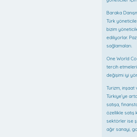
Baraka Danışm
Türk yöneticil
bizim yönetici
ediliyorlar. P
sağlamaları.
One World Cons
tercih etmeleri
değişimi iyi y
Turizm, inşaat 
Türkiye’ye art
satışa, finans
özellikle satı
sektörler ise ş
ağır sanayi, ga