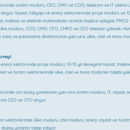
öründe üretim müdürü, CEO, CMO ve COO; telekom ve IT sektö
anıyor. İnşaat /altyapı ve enerji sektörlerinde proje müdürü ve 10-
at, makine ve elektrik mühendisleri aranan başlıca adaylar. FMC
 ülke müdürü, COO, CMO, CFO, CHRO ve CEO talepleri yüksek. Hi
 satış ve pazarlama direktörünün yanı sıra, ülke, otel ve tesis mü
uveyt
, enerji sektöründe proje müdürü; 10-15 yıl deneyimli inşaat, makin
met ve turizm sektörlerinde ülke, otel ve tesis müdürleri talebi yü
ründe üst düzey yöneticinin yanı sıra üretim müdürü, IT, inşaat, ene
nsta CEO ve CFO arıyor.
zm sektörlerinde ülke müdürü, otel müdürü, enerji, inşaat ve turizm
t düzey yönetici talep ediyor.