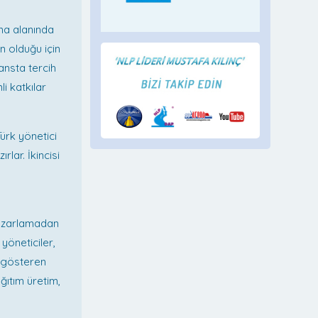
ma alanında
n olduğu için
ansta tercih
i katkılar
ürk yönetici
rlar. İkincisi
 Pazarlamadan
yöneticiler,
p gösteren
ağıtım üretim,