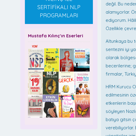
değil. Bu neden
SERTİFİKALI NLP
alamıyorlar. Ö
PROGRAMLARI
ediyorum. Hâlih
Özellikle çevr
Mustafa Kılınç'ın Eserleri
Altunkaya bu ta
sentezini iyi ya
olarak bölgese
becerilerine; 
firmalar, Türki
HRM Kurucu Ort
edilmesinin ö
etkenlerin baş
söyleyen Nazlı
batıya gitsin ç
verebiliyorlar.
yöneticiler içi