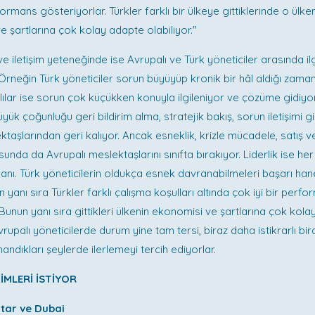
formans gösteriyorlar. Türkler farklı bir ülkeye gittiklerinde o ülke
 şartlarına çok kolay adapte olabiliyor."
iletişim yeteneğinde ise Avrupalı ve Türk yöneticiler arasında ilgi
. Örneğin Türk yöneticiler sorun büyüyüp kronik bir hâl aldığı zam
lılar ise sorun çok küçükken konuyla ilgileniyor ve çözüme gidiyor
üyük çoğunluğu geri bildirim alma, stratejik bakış, sorun iletişimi g
ktaşlarından geri kalıyor. Ancak esneklik, krizle mücadele, satış
unda da Avrupalı meslektaşlarını sınıfta bırakıyor. Liderlik ise her
lanı. Türk yöneticilerin oldukça esnek davranabilmeleri başarı han
 yanı sıra Türkler farklı çalışma koşulları altında çok iyi bir perf
 Bunun yanı sıra gittikleri ülkenin ekonomisi ve şartlarına çok kol
Avrupalı yöneticilerde durum yine tam tersi, biraz daha istikrarlı b
andıkları şeylerde ilerlemeyi tercih ediyorlar.
İMLERİ İSTİYOR
atar ve Dubai