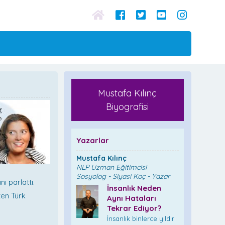
Mustafa Kılınç
Biyografisi
Yazarlar
Mustafa Kılınç
NLP Uzman Eğitimcisi
Sosyolog - Siyasi Koç - Yazar
ı parlattı.
İnsanlık Neden
ten Türk
Aynı Hataları
Tekrar Ediyor?
İnsanlık binlerce yıldır