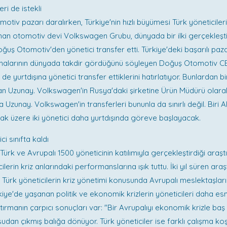
ri de istekli
otiv pazarı daralırken, Türkiye'nin hızlı büyümesi Türk yöneticile
Alman otomotiv devi Volkswagen Grubu, dünyada bir ilki gerçekleşt
oğuş Otomotiv'den yönetici transfer etti. Türkiye'deki başarılı pa
malarının dünyada takdir gördüğünü söyleyen Doğuş Otomotiv CE
i de yurtdışına yönetici transfer ettiklerini hatırlatıyor. Bunlardan b
an Uzunay. Volkswagen'in Rusya'daki şirketine Ürün Müdürü olara
Uzunay. Volkswagen'in transferleri bununla da sınırlı değil. Biri 
k üzere iki yönetici daha yurtdışında göreve başlayacak.
ci sınıfta kaldı
Türk ve Avrupalı 1500 yöneticinin katılımıyla gerçekleştirdiği araşt
ilerin kriz anlarındaki performanslarına ışık tuttu. İki yıl süren ara
 Türk yöneticilerin kriz yönetimi konusunda Avrupalı meslektaşların
kiye'de yaşanan politik ve ekonomik krizlerin yöneticileri daha esne
ırmanın çarpıcı sonuçları var: "Bir Avrupalıyı ekonomik krizle ba
sudan çıkmış balığa dönüyor. Türk yöneticiler ise farklı çalışma koşu