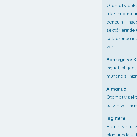
Otomotiv sekt
ülke müdürü ar
deneyimli inşa
sektörlerinde
sektöründe ise
var.
Bahreyn ve K
İnşaat, altyapı
mühendisi, hiz
Almanya
Otomotiv sektö
turizm ve fina
İngiltere
Hizmet ve turi
alanlarında üs