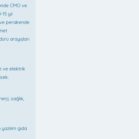
ründe CMO ve
15 yıl
G ve perakende
zmet
dürü arayışları
e ve elektrik
ksek.
rji, sağlık,
 yazılım gıda