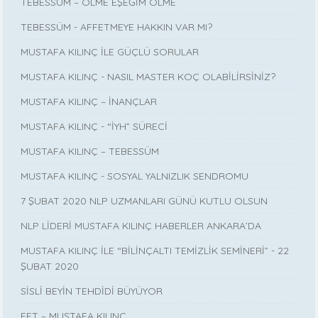
TEBESSÜM – ÖLME EŞEĞİM ÖLME
TEBESSÜM - AFFETMEYE HAKKIN VAR MI?
MUSTAFA KILINÇ İLE GÜÇLÜ SORULAR
MUSTAFA KILINÇ - NASIL MASTER KOÇ OLABİLİRSİNİZ?
MUSTAFA KILINÇ – İNANÇLAR
MUSTAFA KILINÇ - “İYH” SÜRECİ
MUSTAFA KILINÇ – TEBESSÜM
MUSTAFA KILINÇ - SOSYAL YALNIZLIK SENDROMU
7 ŞUBAT 2020 NLP UZMANLARI GÜNÜ KUTLU OLSUN
NLP LİDERİ MUSTAFA KILINÇ HABERLER ANKARA’DA
MUSTAFA KILINÇ İLE “BİLİNÇALTI TEMİZLİK SEMİNERİ” - 22
ŞUBAT 2020
SİSLİ BEYİN TEHDİDİ BÜYÜYOR
EFT – MUSTAFA KILINÇ