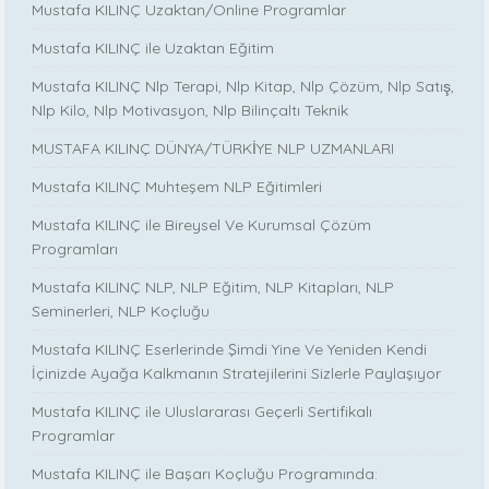
Mustafa KILINÇ Uzaktan/Online Programlar
Mustafa KILINÇ ile Uzaktan Eğitim
Mustafa KILINÇ Nlp Terapi, Nlp Kitap, Nlp Çözüm, Nlp Satış,
Nlp Kilo, Nlp Motivasyon, Nlp Bilinçaltı Teknik
MUSTAFA KILINÇ DÜNYA/TÜRKİYE NLP UZMANLARI
Mustafa KILINÇ Muhteşem NLP Eğitimleri
Mustafa KILINÇ ile Bireysel Ve Kurumsal Çözüm
Programları
Mustafa KILINÇ NLP, NLP Eğitim, NLP Kitapları, NLP
Seminerleri, NLP Koçluğu
Mustafa KILINÇ Eserlerinde Şimdi Yine Ve Yeniden Kendi
İçinizde Ayağa Kalkmanın Stratejilerini Sizlerle Paylaşıyor
Mustafa KILINÇ ile Uluslararası Geçerli Sertifikalı
Programlar
Mustafa KILINÇ ile Başarı Koçluğu Programında: