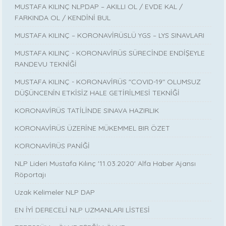
MUSTAFA KILINÇ NLPDAP – AKILLI OL / EVDE KAL /
FARKINDA OL / KENDİNİ BUL
MUSTAFA KILINÇ – KORONAVİRÜSLÜ YGS – LYS SINAVLARI
MUSTAFA KILINÇ - KORONAVİRÜS SÜRECİNDE ENDİŞEYLE
RANDEVU TEKNİĞİ
MUSTAFA KILINÇ - KORONAVİRÜS "COVID-19" OLUMSUZ
DÜŞÜNCENİN ETKİSİZ HALE GETİRİLMESİ TEKNİĞİ
KORONAVİRÜS TATİLİNDE SINAVA HAZIRLIK
KORONAVİRÜS ÜZERİNE MÜKEMMEL BIR ÖZET
KORONAVİRÜS PANİĞİ
NLP Lideri Mustafa Kılınç '11.03.2020' Alfa Haber Ajansı
Röportajı
Uzak Kelimeler NLP DAP
EN İYİ DERECELİ NLP UZMANLARI LİSTESİ