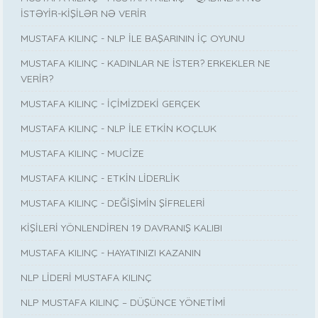
İSTƏYİR-KİŞİLƏR NƏ VERİR
MUSTAFA KILINÇ - NLP İLE BAŞARININ İÇ OYUNU
MUSTAFA KILINÇ - KADINLAR NE İSTER? ERKEKLER NE
VERİR?
MUSTAFA KILINÇ - İÇİMİZDEKİ GERÇEK
MUSTAFA KILINÇ - NLP İLE ETKİN KOÇLUK
MUSTAFA KILINÇ - MUCİZE
MUSTAFA KILINÇ - ETKİN LİDERLİK
MUSTAFA KILINÇ - DEĞİŞİMİN ŞİFRELERİ
KİŞİLERİ YÖNLENDİREN 19 DAVRANIŞ KALIBI
MUSTAFA KILINÇ - HAYATINIZI KAZANIN
NLP LİDERİ MUSTAFA KILINÇ
NLP MUSTAFA KILINÇ – DÜŞÜNCE YÖNETİMİ