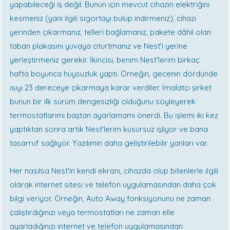
yapabileceği iş değil. Bunun için mevcut cihazın elektriğini
kesmeniz (yani ilgili sigortayı bulup indirmeniz), cihazı
yerinden çıkarmanız, telleri bağlamanız, pakete dâhil olan
taban plakasını yuvaya oturtmanız ve Nest'i yerine
yerleştirmeniz gerekir. İkincisi, benim Nest'lerim birkaç
hafta boyunca huysuzluk yaptı. Örneğin, gecenin dördünde
ısıyı 23 dereceye çıkarmaya karar verdiler. İmalatçı şirket
bunun bir ilk sürüm dengesizliği olduğunu söyleyerek
termostatlarımı baştan ayarlamamı önerdi. Bu işlemi iki kez
yaptıktan sonra artık Nest'lerim kusursuz işliyor ve bana
tasarruf sağlıyor. Yazılımın daha geliştirilebilir yanları var.
Her nasılsa Nest'in kendi ekranı, cihazda olup bitenlerle ilgili
olarak internet sitesi ve telefon uygulamasından daha çok
bilgi veriyor. Örneğin, Auto Away fonksiyonunu ne zaman
çalıştırdığınızı veya termostatları ne zaman elle
ayarladığınızı internet ve telefon uygulamasından