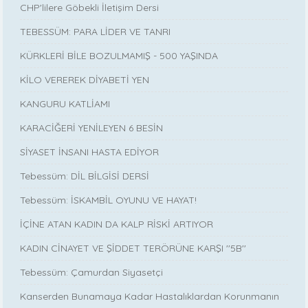
CHP'lilere Göbekli İletişim Dersi
TEBESSÜM: PARA LİDER VE TANRI
KÜRKLERİ BİLE BOZULMAMIŞ - 500 YAŞINDA
KİLO VEREREK DİYABETİ YEN
KANGURU KATLİAMI
KARACİĞERİ YENİLEYEN 6 BESİN
SİYASET İNSANI HASTA EDİYOR
Tebessüm: DİL BİLGİSİ DERSİ
Tebessüm: İSKAMBİL OYUNU VE HAYAT!
İÇİNE ATAN KADIN DA KALP RİSKİ ARTIYOR
KADIN CİNAYET VE ŞİDDET TERÖRÜNE KARŞI ''5B''
Tebessüm: Çamurdan Siyasetçi
Kanserden Bunamaya Kadar Hastalıklardan Korunmanın