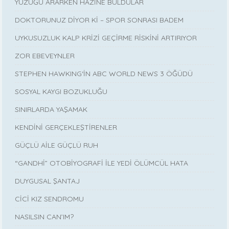
YÜZÜĞÜ ARARKEN HAZİNE BULDULAR
DOKTORUNUZ DİYOR Kİ – SPOR SONRASI BADEM
UYKUSUZLUK KALP KRİZİ GEÇİRME RİSKİNİ ARTIRIYOR
ZOR EBEVEYNLER
STEPHEN HAWKING‘İN ABC WORLD NEWS 3 ÖĞÜDÜ
SOSYAL KAYGI BOZUKLUĞU
SINIRLARDA YAŞAMAK
KENDİNİ GERÇEKLEŞTİRENLER
GÜÇLÜ AİLE GÜÇLÜ RUH
“GANDHİ” OTOBİYOGRAFİ İLE YEDİ ÖLÜMCÜL HATA
DUYGUSAL ŞANTAJ
CİCİ KIZ SENDROMU
NASILSIN CAN’IM?