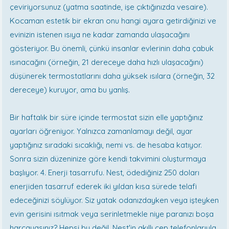
çeviriyorsunuz (yatma saatinde, işe çıktığınızda vesaire).
Kocaman estetik bir ekran onu hangi ayara getirdiğinizi ve
evinizin istenen ısıya ne kadar zamanda ulaşacağını
gösteriyor. Bu önemli, çünkü insanlar evlerinin daha çabuk
ısınacağını (örneğin, 21 dereceye daha hızlı ulaşacağını)
düşünerek termostatlarını daha yüksek ısılara (örneğin, 32
dereceye) kuruyor, ama bu yanlış.
Bir haftalık bir süre içinde termostat sizin elle yaptığınız
ayarları öğreniyor. Yalnızca zamanlamayı değil, ayar
yaptığınız sıradaki sıcaklığı, nemi vs. de hesaba katıyor.
Sonra sizin düzeninize göre kendi takvimini oluşturmaya
başlıyor. 4. Enerji tasarrufu. Nest, ödediğiniz 250 doları
enerjiden tasarruf ederek iki yıldan kısa sürede telafi
edeceğinizi söylüyor. Siz yatak odanızdayken veya işteyken
evin gerisini ısıtmak veya serinletmekle niye paranızı boşa
harcayasınız? Hepsi bu değil. Nest'in akıllı cep telefonlarıyla