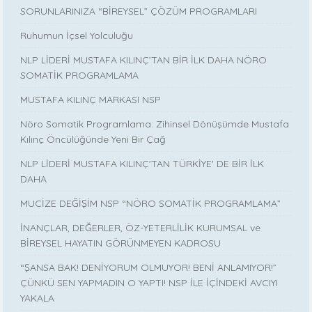
SORUNLARINIZA “BİREYSEL” ÇÖZÜM PROGRAMLARI
Ruhumun İçsel Yolculuğu
NLP LİDERİ MUSTAFA KILINÇ’TAN BİR İLK DAHA NÖRO
SOMATİK PROGRAMLAMA
MUSTAFA KILINÇ MARKASI NSP
Nöro Somatik Programlama: Zihinsel Dönüşümde Mustafa
Kılınç Öncülüğünde Yeni Bir Çağ
NLP LİDERİ MUSTAFA KILINÇ'TAN TÜRKİYE' DE BİR İLK
DAHA
MUCİZE DEĞİŞİM NSP “NÖRO SOMATİK PROGRAMLAMA”
İNANÇLAR, DEĞERLER, ÖZ-YETERLİLİK KURUMSAL ve
BİREYSEL HAYATIN GÖRÜNMEYEN KADROSU
“ŞANSA BAK! DENİYORUM OLMUYOR! BENİ ANLAMIYOR!”
ÇÜNKÜ SEN YAPMADIN O YAPTI! NSP İLE İÇİNDEKİ AVCIYI
YAKALA