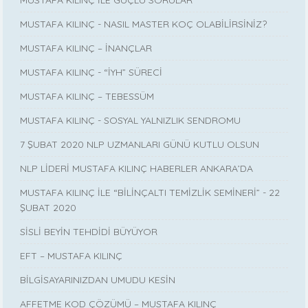
MUSTAFA KILINÇ İLE GÜÇLÜ SORULAR
MUSTAFA KILINÇ - NASIL MASTER KOÇ OLABİLİRSİNİZ?
MUSTAFA KILINÇ – İNANÇLAR
MUSTAFA KILINÇ - “İYH” SÜRECİ
MUSTAFA KILINÇ – TEBESSÜM
MUSTAFA KILINÇ - SOSYAL YALNIZLIK SENDROMU
7 ŞUBAT 2020 NLP UZMANLARI GÜNÜ KUTLU OLSUN
NLP LİDERİ MUSTAFA KILINÇ HABERLER ANKARA’DA
MUSTAFA KILINÇ İLE “BİLİNÇALTI TEMİZLİK SEMİNERİ” - 22
ŞUBAT 2020
SİSLİ BEYİN TEHDİDİ BÜYÜYOR
EFT – MUSTAFA KILINÇ
BİLGİSAYARINIZDAN UMUDU KESİN
AFFETME KOD ÇÖZÜMÜ – MUSTAFA KILINÇ