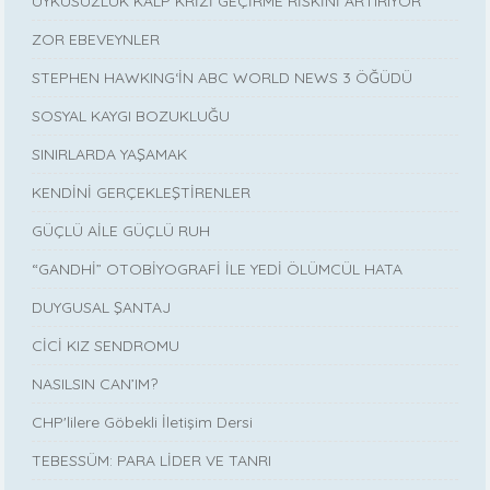
UYKUSUZLUK KALP KRİZİ GEÇİRME RİSKİNİ ARTIRIYOR
ZOR EBEVEYNLER
STEPHEN HAWKING‘İN ABC WORLD NEWS 3 ÖĞÜDÜ
SOSYAL KAYGI BOZUKLUĞU
SINIRLARDA YAŞAMAK
KENDİNİ GERÇEKLEŞTİRENLER
GÜÇLÜ AİLE GÜÇLÜ RUH
“GANDHİ” OTOBİYOGRAFİ İLE YEDİ ÖLÜMCÜL HATA
DUYGUSAL ŞANTAJ
CİCİ KIZ SENDROMU
NASILSIN CAN’IM?
CHP'lilere Göbekli İletişim Dersi
TEBESSÜM: PARA LİDER VE TANRI