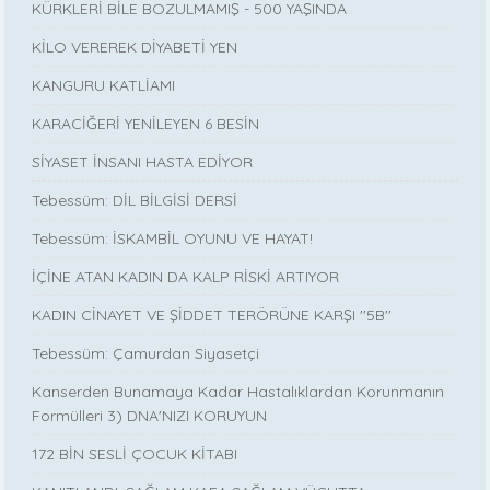
KÜRKLERİ BİLE BOZULMAMIŞ - 500 YAŞINDA
KİLO VEREREK DİYABETİ YEN
KANGURU KATLİAMI
KARACİĞERİ YENİLEYEN 6 BESİN
SİYASET İNSANI HASTA EDİYOR
Tebessüm: DİL BİLGİSİ DERSİ
Tebessüm: İSKAMBİL OYUNU VE HAYAT!
İÇİNE ATAN KADIN DA KALP RİSKİ ARTIYOR
KADIN CİNAYET VE ŞİDDET TERÖRÜNE KARŞI ''5B''
Tebessüm: Çamurdan Siyasetçi
Kanserden Bunamaya Kadar Hastalıklardan Korunmanın
Formülleri 3) DNA'NIZI KORUYUN
172 BİN SESLİ ÇOCUK KİTABI