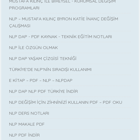
MUSTAFA KILINÇ İLE BİREYSEL - KURUMSAL DEĞİŞİM
PROGRAMLARI
NLP – MUSTAFA KILINÇ BYRON KATİE İNANÇ DEĞİŞİM
ÇALIŞMASI
NLP DAP - PDF KAYNAK - TEKNİK EĞİTİM NOTLARI
NLP İLE ÖZGÜN OLMAK
NLP DAP YAŞAM ÇİZGİSİ TEKNİĞİ
TÜRKİYE'DE NLP'NİN SIRADIŞI KULLANIMI
E KİTAP – PDF – NLP – NLPDAP
NLP DAP NLP PDF TÜRKİYE İNDİR
NLP DEĞİŞİM İÇİN ZİHNİNİZİ KULLANIN PDF – PDF OKU
NLP DERS NOTLARI
NLP MAKALE PDF
NLP PDF İNDİR