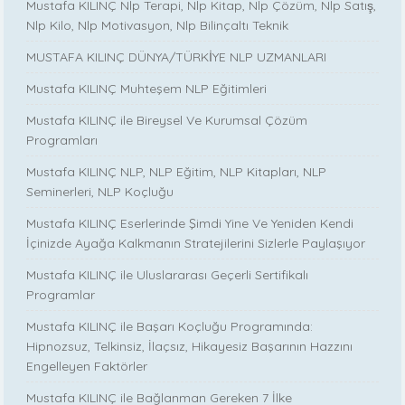
Mustafa KILINÇ Nlp Terapi, Nlp Kitap, Nlp Çözüm, Nlp Satış,
Nlp Kilo, Nlp Motivasyon, Nlp Bilinçaltı Teknik
MUSTAFA KILINÇ DÜNYA/TÜRKİYE NLP UZMANLARI
Mustafa KILINÇ Muhteşem NLP Eğitimleri
Mustafa KILINÇ ile Bireysel Ve Kurumsal Çözüm
Programları
Mustafa KILINÇ NLP, NLP Eğitim, NLP Kitapları, NLP
Seminerleri, NLP Koçluğu
Mustafa KILINÇ Eserlerinde Şimdi Yine Ve Yeniden Kendi
İçinizde Ayağa Kalkmanın Stratejilerini Sizlerle Paylaşıyor
Mustafa KILINÇ ile Uluslararası Geçerli Sertifikalı
Programlar
Mustafa KILINÇ ile Başarı Koçluğu Programında:
Hipnozsuz, Telkinsiz, İlaçsız, Hikayesiz Başarının Hazzını
Engelleyen Faktörler
Mustafa KILINÇ ile Bağlanman Gereken 7 İlke