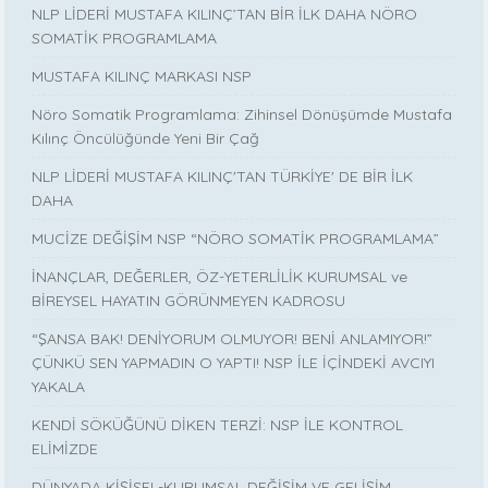
NLP LİDERİ MUSTAFA KILINÇ’TAN BİR İLK DAHA NÖRO
SOMATİK PROGRAMLAMA
MUSTAFA KILINÇ MARKASI NSP
Nöro Somatik Programlama: Zihinsel Dönüşümde Mustafa
Kılınç Öncülüğünde Yeni Bir Çağ
NLP LİDERİ MUSTAFA KILINÇ'TAN TÜRKİYE' DE BİR İLK
DAHA
MUCİZE DEĞİŞİM NSP “NÖRO SOMATİK PROGRAMLAMA”
İNANÇLAR, DEĞERLER, ÖZ-YETERLİLİK KURUMSAL ve
BİREYSEL HAYATIN GÖRÜNMEYEN KADROSU
“ŞANSA BAK! DENİYORUM OLMUYOR! BENİ ANLAMIYOR!”
ÇÜNKÜ SEN YAPMADIN O YAPTI! NSP İLE İÇİNDEKİ AVCIYI
YAKALA
KENDİ SÖKÜĞÜNÜ DİKEN TERZİ: NSP İLE KONTROL
ELİMİZDE
DÜNYADA KİŞİSEL-KURUMSAL DEĞİŞİM VE GELİŞİM