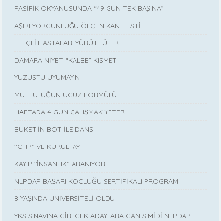
PASİFİK OKYANUSUNDA “49 GÜN TEK BAŞINA”
AŞIRI YORGUNLUĞU ÖLÇEN KAN TESTİ
FELÇLİ HASTALARI YÜRÜTTÜLER
DAMARA NİYET “KALBE” KISMET
YÜZÜSTÜ UYUMAYIN
MUTLULUĞUN UCUZ FORMÜLÜ
HAFTADA 4 GÜN ÇALIŞMAK YETER
BUKET’İN BOT İLE DANSI
''CHP'' VE KURULTAY
KAYIP ''İNSANLIK'' ARANIYOR
NLPDAP BAŞARI KOÇLUĞU SERTİFİKALI PROGRAM
8 YAŞINDA ÜNİVERSİTELİ OLDU
YKS SINAVINA GİRECEK ADAYLARA CAN SİMİDİ NLPDAP