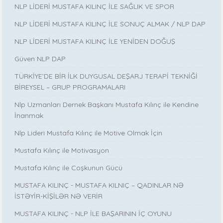
NLP LİDERİ MUSTAFA KILINÇ İLE SAĞLIK VE SPOR
NLP LİDERİ MUSTAFA KILINÇ İLE SONUÇ ALMAK / NLP DAP
NLP LİDERİ MUSTAFA KILINÇ İLE YENİDEN DOĞUŞ
Güven NLP DAP
TÜRKİYE’DE BİR İLK DUYGUSAL DEŞARJ TERAPİ TEKNİĞİ
BİREYSEL – GRUP PROGRAMALARI
Nlp Uzmanları Dernek Başkanı Mustafa Kılınç ile Kendine
İnanmak
Nlp Lideri Mustafa Kılınç ile Motive Olmak İçin
Mustafa Kılınç ile Motivasyon
Mustafa Kılınç ile Coşkunun Gücü
MUSTAFA KILINÇ - MUSTAFA KILNIÇ – QADINLAR NƏ
İSTƏYİR-KİŞİLƏR NƏ VERİR
MUSTAFA KILINÇ - NLP İLE BAŞARININ İÇ OYUNU