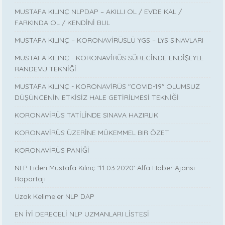
MUSTAFA KILINÇ NLPDAP – AKILLI OL / EVDE KAL /
FARKINDA OL / KENDİNİ BUL
MUSTAFA KILINÇ – KORONAVİRÜSLÜ YGS – LYS SINAVLARI
MUSTAFA KILINÇ - KORONAVİRÜS SÜRECİNDE ENDİŞEYLE
RANDEVU TEKNİĞİ
MUSTAFA KILINÇ - KORONAVİRÜS "COVID-19" OLUMSUZ
DÜŞÜNCENİN ETKİSİZ HALE GETİRİLMESİ TEKNİĞİ
KORONAVİRÜS TATİLİNDE SINAVA HAZIRLIK
KORONAVİRÜS ÜZERİNE MÜKEMMEL BIR ÖZET
KORONAVİRÜS PANİĞİ
NLP Lideri Mustafa Kılınç '11.03.2020' Alfa Haber Ajansı
Röportajı
Uzak Kelimeler NLP DAP
EN İYİ DERECELİ NLP UZMANLARI LİSTESİ