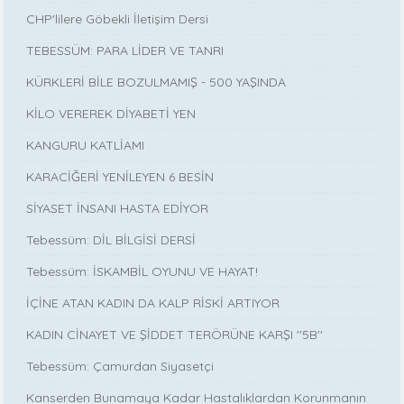
CHP'lilere Göbekli İletişim Dersi
TEBESSÜM: PARA LİDER VE TANRI
KÜRKLERİ BİLE BOZULMAMIŞ - 500 YAŞINDA
KİLO VEREREK DİYABETİ YEN
KANGURU KATLİAMI
KARACİĞERİ YENİLEYEN 6 BESİN
SİYASET İNSANI HASTA EDİYOR
Tebessüm: DİL BİLGİSİ DERSİ
Tebessüm: İSKAMBİL OYUNU VE HAYAT!
İÇİNE ATAN KADIN DA KALP RİSKİ ARTIYOR
KADIN CİNAYET VE ŞİDDET TERÖRÜNE KARŞI ''5B''
Tebessüm: Çamurdan Siyasetçi
Kanserden Bunamaya Kadar Hastalıklardan Korunmanın