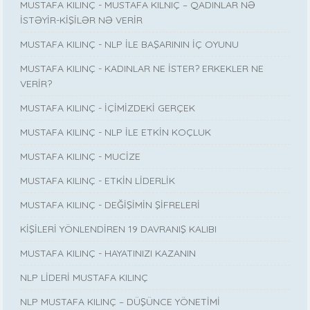
MUSTAFA KILINÇ - MUSTAFA KILNIÇ – QADINLAR NƏ
İSTƏYİR-KİŞİLƏR NƏ VERİR
MUSTAFA KILINÇ - NLP İLE BAŞARININ İÇ OYUNU
MUSTAFA KILINÇ - KADINLAR NE İSTER? ERKEKLER NE
VERİR?
MUSTAFA KILINÇ - İÇİMİZDEKİ GERÇEK
MUSTAFA KILINÇ - NLP İLE ETKİN KOÇLUK
MUSTAFA KILINÇ - MUCİZE
MUSTAFA KILINÇ - ETKİN LİDERLİK
MUSTAFA KILINÇ - DEĞİŞİMİN ŞİFRELERİ
KİŞİLERİ YÖNLENDİREN 19 DAVRANIŞ KALIBI
MUSTAFA KILINÇ - HAYATINIZI KAZANIN
NLP LİDERİ MUSTAFA KILINÇ
NLP MUSTAFA KILINÇ – DÜŞÜNCE YÖNETİMİ