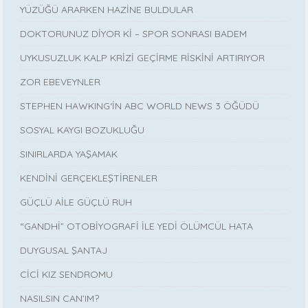
YÜZÜĞÜ ARARKEN HAZİNE BULDULAR
DOKTORUNUZ DİYOR Kİ – SPOR SONRASI BADEM
UYKUSUZLUK KALP KRİZİ GEÇİRME RİSKİNİ ARTIRIYOR
ZOR EBEVEYNLER
STEPHEN HAWKING‘İN ABC WORLD NEWS 3 ÖĞÜDÜ
SOSYAL KAYGI BOZUKLUĞU
SINIRLARDA YAŞAMAK
KENDİNİ GERÇEKLEŞTİRENLER
GÜÇLÜ AİLE GÜÇLÜ RUH
“GANDHİ” OTOBİYOGRAFİ İLE YEDİ ÖLÜMCÜL HATA
DUYGUSAL ŞANTAJ
CİCİ KIZ SENDROMU
NASILSIN CAN’IM?