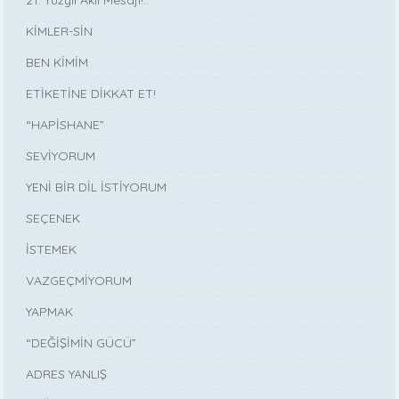
21. Yüzyıl Akıl Mesajı!..
KİMLER-SİN
BEN KİMİM
ETİKETİNE DİKKAT ET!
“HAPİSHANE”
SEVİYORUM
YENİ BİR DİL İSTİYORUM
SEÇENEK
İSTEMEK
VAZGEÇMİYORUM
YAPMAK
“DEĞİŞİMİN GÜCÜ”
ADRES YANLIŞ