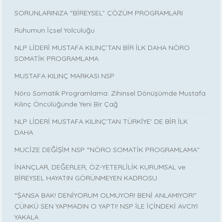
SORUNLARINIZA “BİREYSEL” ÇÖZÜM PROGRAMLARI
Ruhumun İçsel Yolculuğu
NLP LİDERİ MUSTAFA KILINÇ’TAN BİR İLK DAHA NÖRO
SOMATİK PROGRAMLAMA
MUSTAFA KILINÇ MARKASI NSP
Nöro Somatik Programlama: Zihinsel Dönüşümde Mustafa
Kılınç Öncülüğünde Yeni Bir Çağ
NLP LİDERİ MUSTAFA KILINÇ'TAN TÜRKİYE' DE BİR İLK
DAHA
MUCİZE DEĞİŞİM NSP “NÖRO SOMATİK PROGRAMLAMA”
İNANÇLAR, DEĞERLER, ÖZ-YETERLİLİK KURUMSAL ve
BİREYSEL HAYATIN GÖRÜNMEYEN KADROSU
“ŞANSA BAK! DENİYORUM OLMUYOR! BENİ ANLAMIYOR!”
ÇÜNKÜ SEN YAPMADIN O YAPTI! NSP İLE İÇİNDEKİ AVCIYI
YAKALA