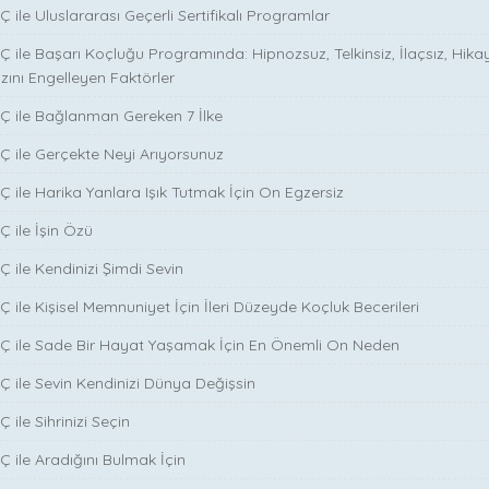
 ile Uluslararası Geçerli Sertifikalı Programlar
Ç ile Başarı Koçluğu Programında: Hipnozsuz, Telkinsiz, İlaçsız, Hika
zını Engelleyen Faktörler
Ç ile Bağlanman Gereken 7 İlke
Ç ile Gerçekte Neyi Arıyorsunuz
Ç ile Harika Yanlara Işık Tutmak İçin On Egzersiz
Ç ile İşin Özü
̧ ile Kendinizi Şimdi Sevin
̧ ile Kişisel Memnuniyet İçin İleri Düzeyde Koçluk Becerileri
NÇ ile Sade Bir Hayat Yaşamak İçin En Önemli On Neden
Ç ile Sevin Kendinizi Dünya Değişsin
 ile Sihrinizi Seçin
̧ ile Aradığını Bulmak İçin