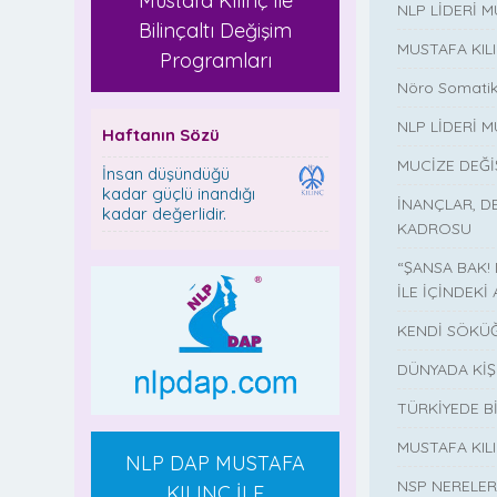
Mustafa Kılınç ile
NLP LİDERİ 
Bilinçaltı Değişim
MUSTAFA KIL
Programları
Nöro Somatik
NLP LİDERİ M
Haftanın Sözü
MUCİZE DEĞ
İnsan düşündüğü
kadar güçlü inandığı
İNANÇLAR, D
kadar değerlidir.
KADROSU
“ŞANSA BAK!
İLE İÇİNDEKİ 
KENDİ SÖKÜĞ
DÜNYADA KİŞ
TÜRKİYEDE B
MUSTAFA KI
NLP DAP MUSTAFA
NSP NERELER
KILINÇ İLE