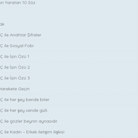
run Yaratan 10 Söz
ak
̧ ile Anahtar Şifreler
Ç ile Sosyal Fobi
 ile İşin Özü 1
Ç ile İşin Özü 2
Ç ile İşin Özü 3
Harekete Geçin
̧ ile her şey bende biter.
̧ ile her şey sende gizli.
̧ ile gözler beynin aynasıdır.
 ile Kadın – Erkek iletişim ilişkisi