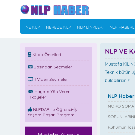
NE NLP
NEREDE NLP
NLP LİNKLERİ
NLP HABERL
NLP VE K
Kitap Önerileri
Mustafa KILINÇ
Basından Seçmeler
Teknik bütünlüğ
TV'den Seçmeler
bulabilirsiniz.
Hayata Yön Veren
NLP Haberl
Hikayeler
NÖRO SOMAT
NLPDAP ile Öğrenci-İş
Yaşam-Başarı Programı
SORUNLARINI
Ruhumun İçse