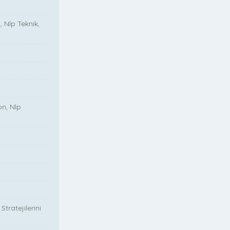
, Nlp Teknik,
on, Nlp
tratejilerini