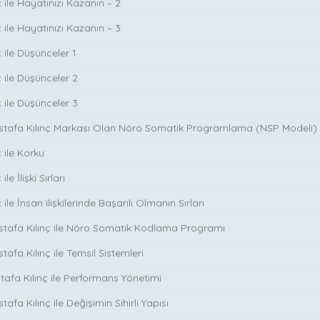
 ile Hayatınızı Kazanın – 2
 ile Hayatınızı Kazanın – 3
 ile Düşünceler 1
ç ile Düşünceler 2
ç ile Düşünceler 3
ustafa Kılınç Markası Olan Nöro Somatik Programlama (NSP Modeli)
 ile Korku
le İlişki Sırları
ile İnsan ilişkilerinde Başarılı Olmanın Sırları
stafa Kılınç ile Nöro Somatik Kodlama Programı
tafa Kılınç ile Temsil Sistemleri
stafa Kılınç ile Performans Yönetimi
tafa Kılınç ile Değişimin Sihirli Yapısı