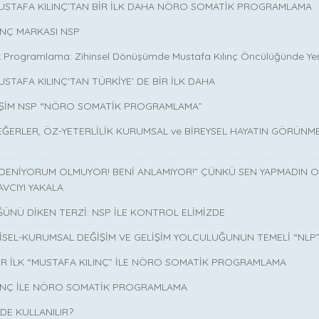
MUSTAFA KILINÇ’TAN BİR İLK DAHA NÖRO SOMATİK PROGRAMLAMA
INÇ MARKASI NSP
 Programlama: Zihinsel Dönüşümde Mustafa Kılınç Öncülüğünde Yen
USTAFA KILINÇ'TAN TÜRKİYE' DE BİR İLK DAHA
İŞİM NSP “NÖRO SOMATİK PROGRAMLAMA”
EĞERLER, ÖZ-YETERLİLİK KURUMSAL ve BİREYSEL HAYATIN GÖRÜNM
 DENİYORUM OLMUYOR! BENİ ANLAMIYOR!” ÇÜNKÜ SEN YAPMADIN O 
AVCIYI YAKALA
ÜNÜ DİKEN TERZİ: NSP İLE KONTROL ELİMİZDE
İSEL-KURUMSAL DEĞİŞİM VE GELİŞİM YOLCULUĞUNUN TEMELİ “NLP
İR İLK “MUSTAFA KILINÇ” İLE NÖRO SOMATİK PROGRAMLAMA
LINÇ İLE NÖRO SOMATİK PROGRAMLAMA
DE KULLANILIR?