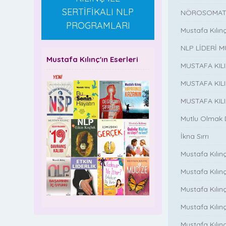
SERTİFİKALI NLP
NÖROSOMATİ
PROGRAMLARI
Mustafa Kılın
NLP LİDERİ M
Mustafa Kılınç'ın Eserleri
MUSTAFA KIL
MUSTAFA KIL
MUSTAFA KIL
Mutlu Olmak
İkna Sırrı
Mustafa Kılın
Mustafa Kılınç
Mustafa Kılınç
Mustafa Kılın
Mustafa Kılın