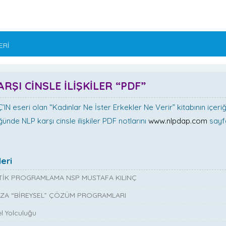
ERİ
ARŞI CİNSLE İLİŞKİLER “PDF”
’IN eseri olan “Kadınlar Ne İster Erkekler Ne Verir” kitabının içer
ünde NLP karşı cinsle ilişkiler PDF notlarını
www.nlpdap.com
sayf
eri
İK PROGRAMLAMA NSP MUSTAFA KILINÇ
ZA “BİREYSEL” ÇÖZÜM PROGRAMLARI
l Yolculuğu