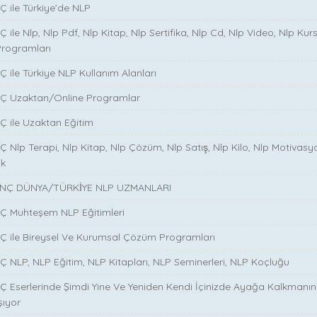
̧ ile Türkiye’de NLP
̧ ile Nlp, Nlp Pdf, Nlp Kitap, Nlp Sertifika, Nlp Cd, Nlp Video, Nlp Kurs
Programları
̧ ile Türkiye NLP Kullanım Alanları
NÇ Uzaktan/Online Programlar
Ç ile Uzaktan Eğitim
 Nlp Terapi, Nlp Kitap, Nlp Çözüm, Nlp Satış, Nlp Kilo, Nlp Motivasy
ik
NÇ DÜNYA/TÜRKİYE NLP UZMANLARI
NÇ Muhteşem NLP Eğitimleri
NÇ ile Bireysel Ve Kurumsal Çözüm Programları
Ç NLP, NLP Eğitim, NLP Kitapları, NLP Seminerleri, NLP Koçluğu
Ç Eserlerinde Şimdi Yine Ve Yeniden Kendi İçinizde Ayağa Kalkmanın S
şıyor