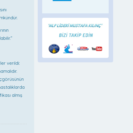
sını
ümkündür.
rının
bilir.”
er verildi:
amalıdır.
 içgörüsünün
astalıklarda
fikası almış