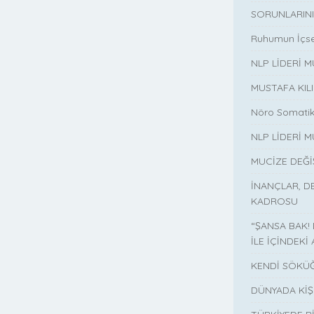
SORUNLARINI
Ruhumun İçse
NLP LİDERİ 
MUSTAFA KIL
Nöro Somatik
NLP LİDERİ M
MUCİZE DEĞ
İNANÇLAR, D
KADROSU
“ŞANSA BAK!
İLE İÇİNDEKİ 
KENDİ SÖKÜĞ
DÜNYADA KİŞ