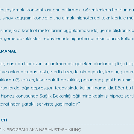
ylaştırmak, konsantrasyonu arttırmak, öğrenilenlerin hatırlanma
, sınav kaygısını kontrol altına almak, hipnoterapi teknikleriyle m
sinde, kilo kontrol metotlarının uygulanmasında, yeme alışkanlıkla
, yeme bozuklukları tedavilerinde hipnoterapi etkin olarak kullanıla
ILMAMALI
ışmasında hipnozun kullanılmaması gereken alanlarla igili şu bilgil
leri ve anlama kapasitesi yeterli düzeyde olmayan kişilere uygulanm
lıklarda (Şizofren, kısa reaktif bozukluk, paranoya) yani hastanın
umlarda, ağır depresyon tedavisinde kullanılmamalıdır. Eğer bu h
 hipnoz konusunda Sağlık Bakanlığı eğitimine katılmış, hipnoz serti
 tarafından yataklı serviste yapılmalıdır.”
eri
İK PROGRAMLAMA NSP MUSTAFA KILINÇ