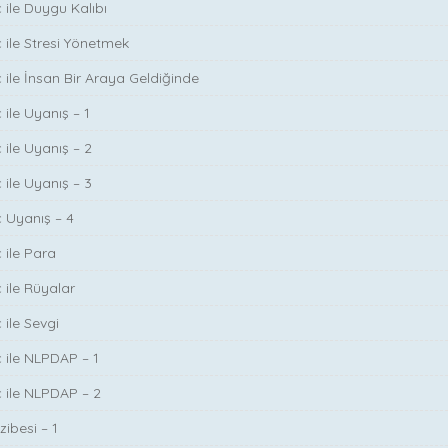
 ile Duygu Kalıbı
ç ile Stresi Yönetmek
ç ile İnsan Bir Araya Geldiğinde
 ile Uyanış – 1
 ile Uyanış – 2
 ile Uyanış – 3
ç Uyanış – 4
 ile Para
 ile Rüyalar
 ile Sevgi
ç ile NLPDAP – 1
ç ile NLPDAP – 2
zibesi – 1