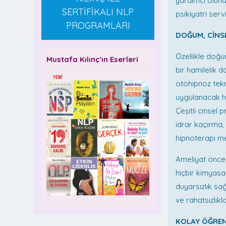
yardımcı olunab
SERTİFİKALI NLP
psikiyatri servi
PROGRAMLARI
DOĞUM, CİNS
Özellikle doğu
Mustafa Kılınç'ın Eserleri
bir hamilelik 
otohipnoz tekn
uygulanacak hi
Çeşitli cinsel
idrar kaçırma,
hipnoterapi me
Ameliyat önces
hiçbir kimyasa
duyarsızlık sağ
ve rahatsızlık
KOLAY ÖĞRE