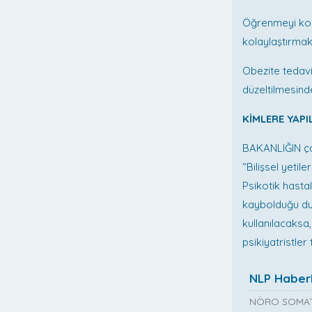
Öğrenmeyi kola
kolaylaştırmak
Obezite tedavi
düzeltilmesinde
KİMLERE YAP
BAKANLIĞIN çal
“Bilişsel yeti
Psikotik hasta
kaybolduğu dur
kullanılacaksa,
psikiyatristler
NLP Haberl
NÖRO SOMAT