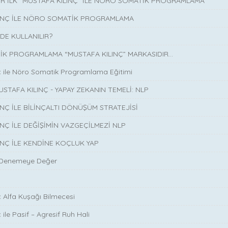
İR İLK “MUSTAFA KILINÇ” İLE NÖRO SOMATİK PROGRAMLAMA
LINÇ İLE NÖRO SOMATİK PROGRAMLAMA
DE KULLANILIR?
K PROGRAMLAMA “MUSTAFA KILINÇ” MARKASIDIR…
ç ile Nöro Somatik Programlama Eğitimi
USTAFA KILINÇ - YAPAY ZEKANIN TEMELİ: NLP
INÇ İLE BİLİNÇALTI DÖNÜŞÜM STRATEJİSİ
INÇ İLE DEĞİŞİMİN VAZGEÇİLMEZİ NLP
INÇ İLE KENDİNE KOÇLUK YAP
 Denemeye Değer
ç Alfa Kuşağı Bilmecesi
 ile Pasif – Agresif Ruh Hali