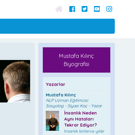
Mustafa Kılınç
Biyografisi
Yazarlar
Mustafa Kılınç
NLP Uzman Eğitimcisi
Sosyolog - Siyasi Koç - Yazar
İnsanlık Neden
Aynı Hataları
Tekrar Ediyor?
İnsanlık binlerce yıldır