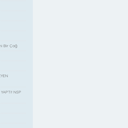
i Bir Çağ
EYEN
YAPTI! NSP
”