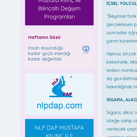
Mustafa Kılınç ile
İÇSEL YOLCU
Bilinçaltı Değişim
Programları
“Beyinsel fonks
gerçekleşen ps
sonradan öğreni
Haftanın Sözü
yarım küresinin
İnsan düşündüğü
kadar güçlü inandığı
Hipnoz, birçok 
kadar değerlidir.
kekemelik, tik
tedavi mümkünd
diş gıcırdatma
hekimliğinde h
SİGARA, ALK
Sigara, alkol,
isteğe sahip o
NLP DAP MUSTAFA
verilecek çeşit
KILINÇ İLE