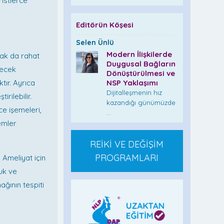
ristlerce
Editörün Köşesi
Selen Ünlü
Modern İlişkilerde
rak da rahat
Duygusal Bağların
lecek
Dönüştürülmesi ve
tır. Ayrıca
NSP Yaklaşımı
Dijitalleşmenin hız
rilebilir.
kazandığı günümüzde
ce işemeleri,
...
emler
REİKİ VE DEĞİŞİM
PROGRAMLARI
 Ameliyat için
luk ve
ağının tespiti