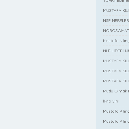
TÜRKİYEDE B
MUSTAFA KI
NSP NERELER
NÖROSOMATİ
Mustafa Kılın
NLP LİDERİ M
MUSTAFA KIL
MUSTAFA KIL
MUSTAFA KIL
Mutlu Olmak
İkna Sırrı
Mustafa Kılın
Mustafa Kılınç