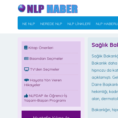
NE NLP
NEREDE NLP
NLP LİNKLERİ
NLP HABERL
Sağlık Ba
Kitap Önerileri
Sağlık Bakanlığ
Basından Seçmeler
Bakanlık daha 
TV'den Seçmeler
hipnozu da kat
açıklamıştı. G
Hayata Yön Veren
Daire Başkanlığ
Hikayeler
hekimliği, kadın
NLPDAP ile Öğrenci-İş
alan, dermatolo
Yaşam-Başarı Programı
Bakanlığın, hip