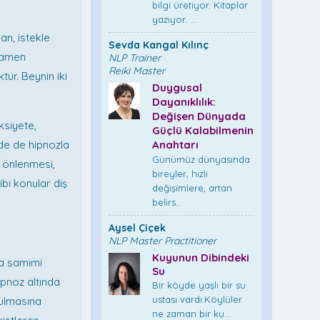
bilgi üretiyor. Kitaplar
yazıyor. ...
an, istekle
Sevda Kangal Kılınç
amamen
NLP Trainer
Reiki Master
tur. Beynin iki
Duygusal
Dayanıklılık:
Değişen Dünyada
ksiyete,
Güçlü Kalabilmenin
de de hipnozla
Anahtarı
Günümüz dünyasında
n önlenmesi,
bireyler, hızlı
bi konular diş
değişimlere, artan
belirs...
Aysel Çiçek
NLP Master Practitioner
Kuyunun Dibindeki
da samimi
Su
ipnoz altında
Bir köyde yaşlı bir su
ustası vardı.Köylüler
rtulmasına
ne zaman bir ku...