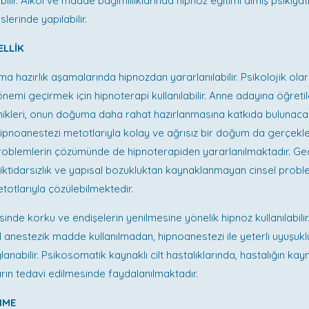
ilir. Alkol ve madde bağımlılıklarında hipnoz eğitimi almış psikiyat
slerinde yapılabilir.
ELLİK
ma hazırlık aşamalarında hipnozdan yararlanılabilir. Psikolojik ola
dönemi geçirmek için hipnoterapi kullanılabilir. Anne adayına öğreti
ikleri, onun doğuma daha rahat hazırlanmasına katkıda bulunacak
pnoanestezi metotlarıyla kolay ve ağrısız bir doğum da gerçekleşti
 problemlerin çözümünde de hipnoterapiden yararlanılmaktadır. Ge
 iktidarsızlık ve yapısal bozukluktan kaynaklanmayan cinsel probl
totlarıyla çözülebilmektedir.
inde korku ve endişelerin yenilmesine yönelik hipnoz kullanılabilir.
l anestezik madde kullanılmadan, hipnoanestezi ile yeterli uyuşuk
lanabilir. Psikosomatik kaynaklı cilt hastalıklarında, hastalığın kayn
ların tedavi edilmesinde faydalanılmaktadır.
NME