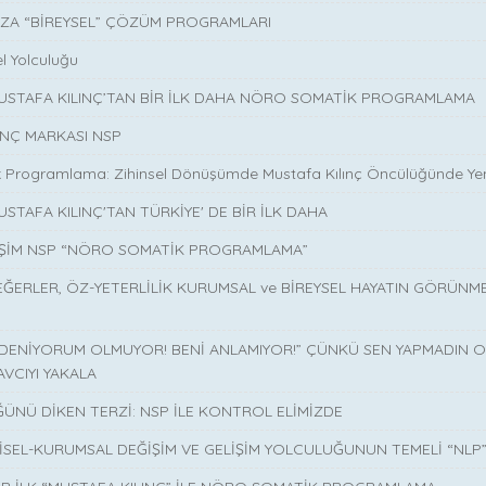
ZA “BİREYSEL” ÇÖZÜM PROGRAMLARI
l Yolculuğu
MUSTAFA KILINÇ’TAN BİR İLK DAHA NÖRO SOMATİK PROGRAMLAMA
INÇ MARKASI NSP
 Programlama: Zihinsel Dönüşümde Mustafa Kılınç Öncülüğünde Yen
USTAFA KILINÇ'TAN TÜRKİYE' DE BİR İLK DAHA
İŞİM NSP “NÖRO SOMATİK PROGRAMLAMA”
EĞERLER, ÖZ-YETERLİLİK KURUMSAL ve BİREYSEL HAYATIN GÖRÜNM
 DENİYORUM OLMUYOR! BENİ ANLAMIYOR!” ÇÜNKÜ SEN YAPMADIN O 
AVCIYI YAKALA
ÜNÜ DİKEN TERZİ: NSP İLE KONTROL ELİMİZDE
İSEL-KURUMSAL DEĞİŞİM VE GELİŞİM YOLCULUĞUNUN TEMELİ “NLP