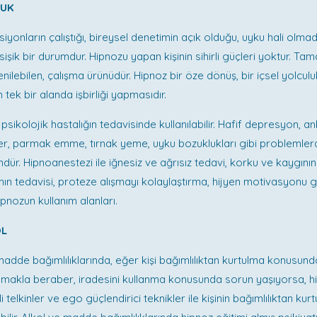
LUK
iyonların çalıştığı, bireysel denetimin açık olduğu, uyku hali olmad
işik bir durumdur. Hipnozu yapan kişinin sihirli güçleri yoktur. T
lebilen, çalışma ürünüdür. Hipnoz bir öze dönüş, bir içsel yolculuk
 tek bir alanda işbirliği yapmasıdır.
psikolojik hastalığın tedavisinde kullanılabilir. Hafif depresyon, an
ler, parmak emme, tırnak yeme, uyku bozuklukları gibi problemler
ür. Hipnoanestezi ile iğnesiz ve ağrısız tedavi, korku ve kaygını
nın tedavisi, proteze alışmayı kolaylaştırma, hijyen motivasyonu gi
ipnozun kullanım alanları.
OL
 madde bağımlılıklarında, eğer kişi bağımlılıktan kurtulma konusun
lmakla beraber, iradesini kullanma konusunda sorun yaşıyorsa, h
li telkinler ve ego güçlendirici teknikler ile kişinin bağımlılıktan ku