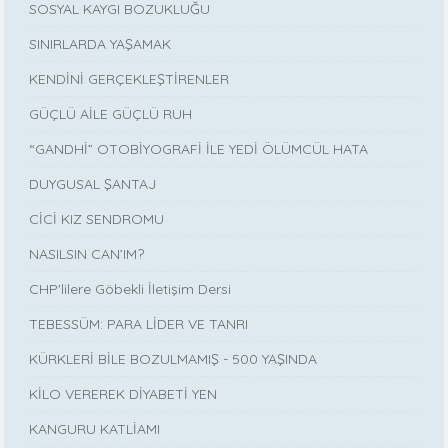
SOSYAL KAYGI BOZUKLUĞU
SINIRLARDA YAŞAMAK
KENDİNİ GERÇEKLEŞTİRENLER
GÜÇLÜ AİLE GÜÇLÜ RUH
“GANDHİ” OTOBİYOGRAFİ İLE YEDİ ÖLÜMCÜL HATA
DUYGUSAL ŞANTAJ
CİCİ KIZ SENDROMU
NASILSIN CAN’IM?
CHP'lilere Göbekli İletişim Dersi
TEBESSÜM: PARA LİDER VE TANRI
KÜRKLERİ BİLE BOZULMAMIŞ - 500 YAŞINDA
KİLO VEREREK DİYABETİ YEN
KANGURU KATLİAMI