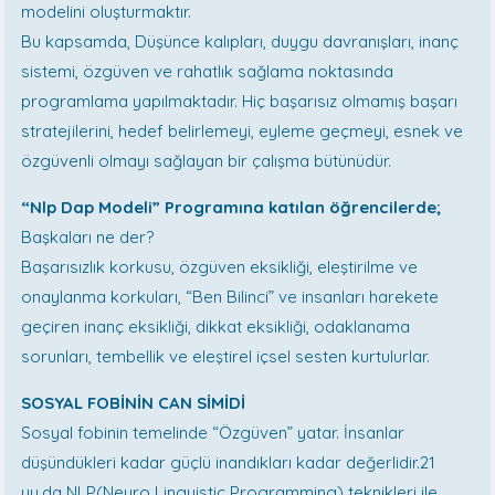
modelini oluşturmaktır.
Bu kapsamda, Düşünce kalıpları, duygu davranışları, inanç
sistemi, özgüven ve rahatlık sağlama noktasında
programlama yapılmaktadır. Hiç başarısız olmamış başarı
stratejilerini, hedef belirlemeyi, eyleme geçmeyi, esnek ve
özgüvenli olmayı sağlayan bir çalışma bütünüdür.
“Nlp Dap Modeli” Programına katılan öğrencilerde;
Başkaları ne der?
Başarısızlık korkusu, özgüven eksikliği, eleştirilme ve
onaylanma korkuları, “Ben Bilinci” ve insanları harekete
geçiren inanç eksikliği, dikkat eksikliği, odaklanama
sorunları, tembellik ve eleştirel içsel sesten kurtulurlar.
SOSYAL FOBİNİN CAN SİMİDİ
Sosyal fobinin temelinde “Özgüven” yatar. İnsanlar
düşündükleri kadar güçlü inandıkları kadar değerlidir.21
yy.da NLP(Neuro Linguistic Programming) teknikleri ile