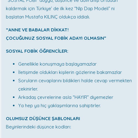
“SOSYAL FOBİ” duygu, düşünce ve davranışı ortadan
kaldırmak için Türkiye’ de ilk kez “Nlp Dap Modeli” ni
başlatan Mustafa KILINÇ oldukça iddialı.
“ANNE VE BABALAR DİKKAT!
ÇOCUĞUNUZ SOSYAL FOBİK ADAYI OLMASIN”
SOSYAL FOBİK ÖĞRENCİLER:
Genellikle konuşmaya başlayamazlar
İletişimde oldukları kişilerin gözlerine bakamazlar
Soruların cevaplarını bildikleri halde cevap vermekten
çekinirler.
Arkadaş çevrelerine asla “HAYIR” diyemezler
Ya hep ya hiç yaklaşımlarına sahiptirler.
OLUMSUZ DÜŞÜNCE ŞABLONLARI
Beyinlerindeki düşünce kodları: