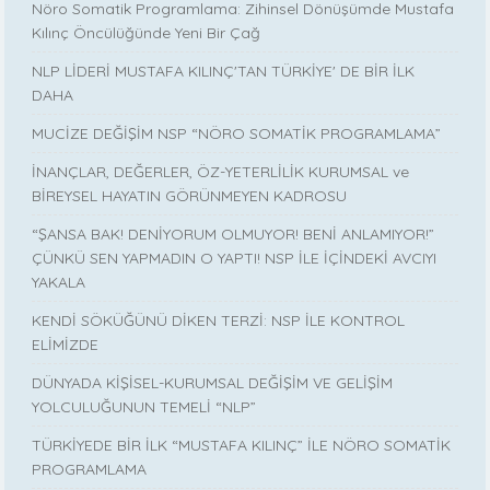
Nöro Somatik Programlama: Zihinsel Dönüşümde Mustafa
Kılınç Öncülüğünde Yeni Bir Çağ
NLP LİDERİ MUSTAFA KILINÇ'TAN TÜRKİYE' DE BİR İLK
DAHA
MUCİZE DEĞİŞİM NSP “NÖRO SOMATİK PROGRAMLAMA”
İNANÇLAR, DEĞERLER, ÖZ-YETERLİLİK KURUMSAL ve
BİREYSEL HAYATIN GÖRÜNMEYEN KADROSU
“ŞANSA BAK! DENİYORUM OLMUYOR! BENİ ANLAMIYOR!”
ÇÜNKÜ SEN YAPMADIN O YAPTI! NSP İLE İÇİNDEKİ AVCIYI
YAKALA
KENDİ SÖKÜĞÜNÜ DİKEN TERZİ: NSP İLE KONTROL
ELİMİZDE
DÜNYADA KİŞİSEL-KURUMSAL DEĞİŞİM VE GELİŞİM
YOLCULUĞUNUN TEMELİ “NLP”
TÜRKİYEDE BİR İLK “MUSTAFA KILINÇ” İLE NÖRO SOMATİK
PROGRAMLAMA