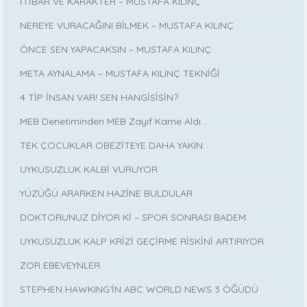
İTİBAR VE KARAKTER – MUSTAFA KILINÇ
NEREYE VURACAĞINI BİLMEK – MUSTAFA KILINÇ
ÖNCE SEN YAPACAKSIN – MUSTAFA KILINÇ
META AYNALAMA – MUSTAFA KILINÇ TEKNİĞİ
4 TİP İNSAN VAR! SEN HANGİSİSİN?
MEB Denetiminden MEB Zayıf Karne Aldı…
TEK ÇOCUKLAR OBEZİTEYE DAHA YAKIN
UYKUSUZLUK KALBİ VURUYOR
YÜZÜĞÜ ARARKEN HAZİNE BULDULAR
DOKTORUNUZ DİYOR Kİ – SPOR SONRASI BADEM
UYKUSUZLUK KALP KRİZİ GEÇİRME RİSKİNİ ARTIRIYOR
ZOR EBEVEYNLER
STEPHEN HAWKING‘İN ABC WORLD NEWS 3 ÖĞÜDÜ