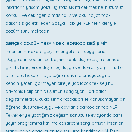
insanların yaşam yolculuğunda sıkıntı çekmesine, huzursuz,
korkulu ve çekingen olmasına, iş ve okul hayatındaki
başarısızlığa etki eden Sosyal Fobi’ye NLP teknikleriyle
çözüm sunulmaktadır.
GERÇEK ÇÖZÜM “BEYİNDEKİ BORKOD DEĞİŞİMİ”
İnsanları harekete geçiren engelleyen duygularıdır.
Duyguların kodları ise beynimizdeki düşünce şifrelerinde
gizlidir. Bireylerde düşünce, duygu ve davranış ayrılmaz bir
bütündür. Başaramayacağına, sakin olamayacağına,
kendini yeterli görmeyen bireye yapılacak tek şey bu
davranış kalıpların oluşumunu sağlayan Barkodları
değiştirmektir. Okulda sınıf arkadaşları ile konuşamayan bir
öğrenci düşünce-duygu ve davranış barkodlarında NLP
Teknikleriyle yaptığımız değişim sonucu televizyonda canlı
yayın programına katılma cesaretini sergilemiştir. İnsanları
sınırlayan ve engelleyen tek şey yine kendileridir. NLP ile