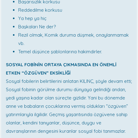
Başarısızlık korkusu
Reddedilme korkusu
Ya hep ya hiç
Başkaları Ne der?
Rezil olmak, Komik duruma düşmek, onaylanmamak
vb.
Temel düşünce şablonlarına hakimdirler.
SOSYAL FOBİNİN ORTAYA ÇIKMASINDA EN ÖNEMLİ
ETKEN “ÖZGÜVEN” EKSİKLİĞİ
Sosyal fobilerin belirtilerini anlatan KILINÇ, şöyle devam etti;
Sosyal fobinin görülme durumu dünyaya gelindiği andan,
yedi yaşına kadar olan süreçte gizlidir. Yani bu dönemde
anne ve babaların çocuklarına vermiş oldukları “özgüven”
yatırımlarıyla ilgilidir. Geçmiş yaşantısında özgüvene sahip
olanlar, kendini tanıyanlar, düşünce, duygu ve
davranışlarının dengesini kuranlar sosyal fobi tanımazlar.