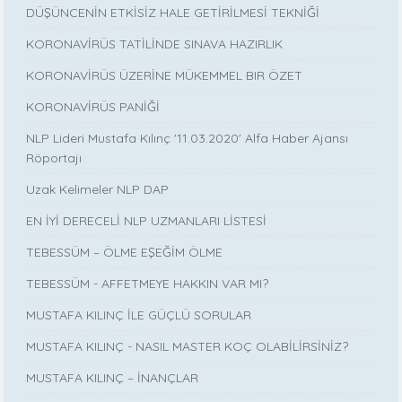
DÜŞÜNCENİN ETKİSİZ HALE GETİRİLMESİ TEKNİĞİ
KORONAVİRÜS TATİLİNDE SINAVA HAZIRLIK
KORONAVİRÜS ÜZERİNE MÜKEMMEL BIR ÖZET
KORONAVİRÜS PANİĞİ
NLP Lideri Mustafa Kılınç '11.03.2020' Alfa Haber Ajansı
Röportajı
Uzak Kelimeler NLP DAP
EN İYİ DERECELİ NLP UZMANLARI LİSTESİ
TEBESSÜM – ÖLME EŞEĞİM ÖLME
TEBESSÜM - AFFETMEYE HAKKIN VAR MI?
MUSTAFA KILINÇ İLE GÜÇLÜ SORULAR
MUSTAFA KILINÇ - NASIL MASTER KOÇ OLABİLİRSİNİZ?
MUSTAFA KILINÇ – İNANÇLAR