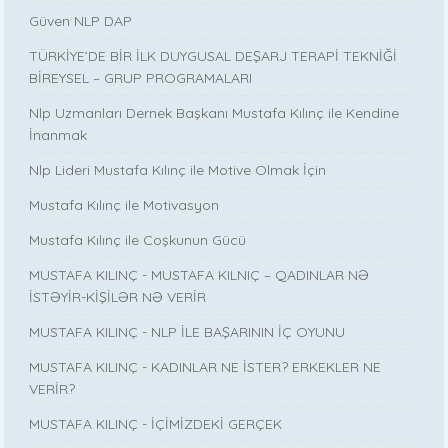
Güven NLP DAP
TÜRKİYE’DE BİR İLK DUYGUSAL DEŞARJ TERAPİ TEKNİĞİ
BİREYSEL – GRUP PROGRAMALARI
Nlp Uzmanları Dernek Başkanı Mustafa Kılınç ile Kendine
İnanmak
Nlp Lideri Mustafa Kılınç ile Motive Olmak İçin
Mustafa Kılınç ile Motivasyon
Mustafa Kılınç ile Coşkunun Gücü
MUSTAFA KILINÇ - MUSTAFA KILNIÇ – QADINLAR NƏ
İSTƏYİR-KİŞİLƏR NƏ VERİR
MUSTAFA KILINÇ - NLP İLE BAŞARININ İÇ OYUNU
MUSTAFA KILINÇ - KADINLAR NE İSTER? ERKEKLER NE
VERİR?
MUSTAFA KILINÇ - İÇİMİZDEKİ GERÇEK