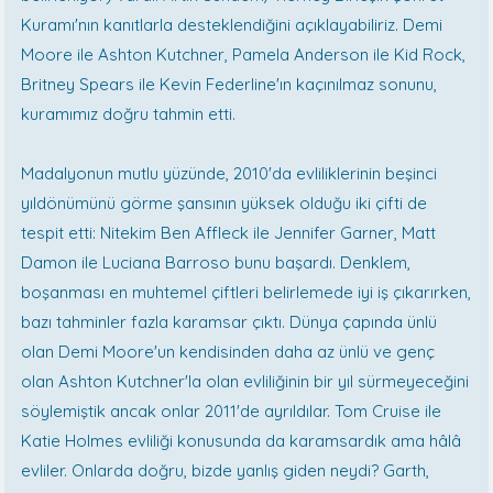
Kuramı'nın kanıtlarla desteklendiğini açıklayabiliriz. Demi
Moore ile Ashton Kutchner, Pamela Anderson ile Kid Rock,
Britney Spears ile Kevin Federline'ın kaçınılmaz sonunu,
kuramımız doğru tahmin etti.
Madalyonun mutlu yüzünde, 2010'da evliliklerinin beşinci
yıldönümünü görme şansının yüksek olduğu iki çifti de
tespit etti: Nitekim Ben Affleck ile Jennifer Garner, Matt
Damon ile Luciana Barroso bunu başardı. Denklem,
boşanması en muhtemel çiftleri belirlemede iyi iş çıkarırken,
bazı tahminler fazla karamsar çıktı. Dünya çapında ünlü
olan Demi Moore'un kendisinden daha az ünlü ve genç
olan Ashton Kutchner'la olan evliliğinin bir yıl sürmeyeceğini
söylemiştik ancak onlar 2011'de ayrıldılar. Tom Cruise ile
Katie Holmes evliliği konusunda da karamsardık ama hâlâ
evliler. Onlarda doğru, bizde yanlış giden neydi? Garth,