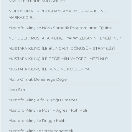
NSP NERELERDE KULLANILIR?
NÖROSOMATİK PROGRAMLAMA “MUSTAFA KILINÇ”
MARKASIDIR…
Mustafa Kılınç ile Nöro Somatik Programlama Eğitimi
NLP LİDERİ MUSTAFA KILINÇ - YAPAY ZEKANIN TEMELİ: NLP
MUSTAFA KILINÇ İLE BİLİNÇALTI DÖNÜŞÜM STRATEJİSİ
MUSTAFA KILINÇ İLE DEĞİŞİMİN VAZGEÇİLMEZİ NLP
MUSTAFA KILINÇ İLE KENDİNE KOÇLUK YAP
Mutlu Olmak Denemeye Değer
İkna Sırrı
Mustafa Kılınç Alfa Kuşağı Bilmecesi
Mustafa Kılınç ile Pasif – Agresif Ruh Hali
Mustafa Kılınç ile Duygu Kalıbı
Mustafa Kılınç ile Stresi Yönetmek