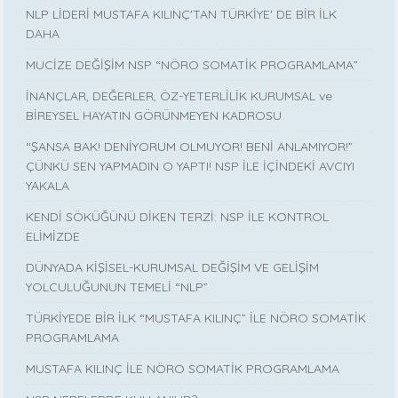
NLP LİDERİ MUSTAFA KILINÇ'TAN TÜRKİYE' DE BİR İLK
DAHA
MUCİZE DEĞİŞİM NSP “NÖRO SOMATİK PROGRAMLAMA”
İNANÇLAR, DEĞERLER, ÖZ-YETERLİLİK KURUMSAL ve
BİREYSEL HAYATIN GÖRÜNMEYEN KADROSU
“ŞANSA BAK! DENİYORUM OLMUYOR! BENİ ANLAMIYOR!”
ÇÜNKÜ SEN YAPMADIN O YAPTI! NSP İLE İÇİNDEKİ AVCIYI
YAKALA
KENDİ SÖKÜĞÜNÜ DİKEN TERZİ: NSP İLE KONTROL
ELİMİZDE
DÜNYADA KİŞİSEL-KURUMSAL DEĞİŞİM VE GELİŞİM
YOLCULUĞUNUN TEMELİ “NLP”
TÜRKİYEDE BİR İLK “MUSTAFA KILINÇ” İLE NÖRO SOMATİK
PROGRAMLAMA
MUSTAFA KILINÇ İLE NÖRO SOMATİK PROGRAMLAMA