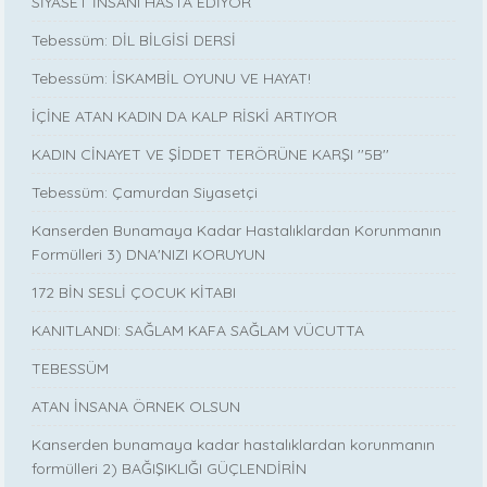
SİYASET İNSANI HASTA EDİYOR
Tebessüm: DİL BİLGİSİ DERSİ
Tebessüm: İSKAMBİL OYUNU VE HAYAT!
İÇİNE ATAN KADIN DA KALP RİSKİ ARTIYOR
KADIN CİNAYET VE ŞİDDET TERÖRÜNE KARŞI ''5B''
Tebessüm: Çamurdan Siyasetçi
Kanserden Bunamaya Kadar Hastalıklardan Korunmanın
Formülleri 3) DNA'NIZI KORUYUN
172 BİN SESLİ ÇOCUK KİTABI
KANITLANDI: SAĞLAM KAFA SAĞLAM VÜCUTTA
TEBESSÜM
ATAN İNSANA ÖRNEK OLSUN
Kanserden bunamaya kadar hastalıklardan korunmanın
formülleri 2) BAĞIŞIKLIĞI GÜÇLENDİRİN