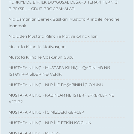
TÜRKİYE’DE BİR İLK DUYGUSAL DEŞARJ TERAPİ TEKNİĞİ
BİREYSEL – GRUP PROGRAMALARI
Nlp Uzmanları Dernek Başkanı Mustafa Kılınç ile Kendine
İnanmak
Nlp Lideri Mustafa Kılınç ile Motive Olmak İçin
Mustafa Kılınç ile Motivasyon
Mustafa Kılınç ile Coşkunun Gücü
MUSTAFA KILINÇ - MUSTAFA KILNIÇ – QADINLAR NƏ
İSTƏYİR-KİŞİLƏR NƏ VERİR
MUSTAFA KILINÇ - NLP İLE BAŞARININ İÇ OYUNU
MUSTAFA KILINÇ - KADINLAR NE İSTER? ERKEKLER NE
VERİR?
MUSTAFA KILINÇ - İÇİMİZDEKİ GERÇEK
MUSTAFA KILINÇ - NLP İLE ETKİN KOÇLUK
MUSTAFA KILINÇ - MUCİZE