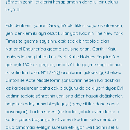
şöhretin zehirli etkilerini hesaplamanın daha iyi bir yolunu
keşfetti.
Eski denklem, şöhreti Google'daki tıkları sayarak ölçerken,
yeni denklem iki ayrı ölçüt kullanıyor: Kadının The New York
Times'ta geçme sayısının, açık saçık bir tabloid olan
National Enquirer'da geçme sayısına oranı. Garth, "Kişiyi
mahveden şey tabloid ün. Evet, Katie Holmes Enquirer'da
yaklaşık 160 kez geçiyor, ama NYT'de geçme sayısı bunun
iki katından fazla. NYT/ENQ oranlarının yüksekliği, Chelsea
Clinton ile Kate Middleton'ın şanslarının neden Kardashian
kız kardeşlerden daha çok olduğunu da açıklıyor" diyor. Evli
kadının tabloid şöhretinin yanı sıra diğer hayati değişkenler,
hayat arkadaşlarının bileşik yaşı (genç çiftler daha çabuk
boşanıyor), flörtün süresi (ne kadar çabuk evlenirlerse o
kadar çabuk boşanıyorlar) ve evli kadının seks sembolü
olup olmaması evliliğin süresini etkiliyor. Evli kadının seksi