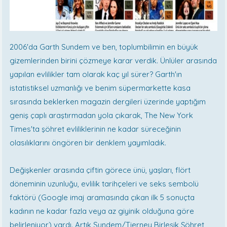
2006'da Garth Sundem ve ben, toplumbilimin en büyük
gizemlerinden birini çözmeye karar verdik. Ünlüler arasında
yapılan evlilikler tam olarak kaç yıl sürer? Garth'ın
istatistiksel uzmanlığı ve benim süpermarkette kasa
sırasında beklerken magazin dergileri üzerinde yaptığım
geniş çaplı araştırmadan yola çıkarak, The New York
Times'ta şöhret evliliklerinin ne kadar süreceğinin
olasılıklarını öngören bir denklem yayımladık.
Değişkenler arasında çiftin görece ünü, yaşları, flört
döneminin uzunluğu, evlilik tarihçeleri ve seks sembolü
faktörü (Google imaj aramasında çıkan ilk 5 sonuçta
kadının ne kadar fazla veya az giyinik olduğuna göre
belirleniyor) vardı. Artık Sundem/Tierney Birleşik Şöhret