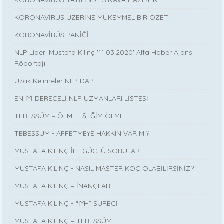
KORONAVİRÜS ÜZERİNE MÜKEMMEL BIR ÖZET
KORONAVİRÜS PANİĞİ
NLP Lideri Mustafa Kılınç '11.03.2020' Alfa Haber Ajansı
Röportajı
Uzak Kelimeler NLP DAP
EN İYİ DERECELİ NLP UZMANLARI LİSTESİ
TEBESSÜM – ÖLME EŞEĞİM ÖLME
TEBESSÜM - AFFETMEYE HAKKIN VAR MI?
MUSTAFA KILINÇ İLE GÜÇLÜ SORULAR
MUSTAFA KILINÇ - NASIL MASTER KOÇ OLABİLİRSİNİZ?
MUSTAFA KILINÇ – İNANÇLAR
MUSTAFA KILINÇ - “İYH” SÜRECİ
MUSTAFA KILINÇ – TEBESSÜM