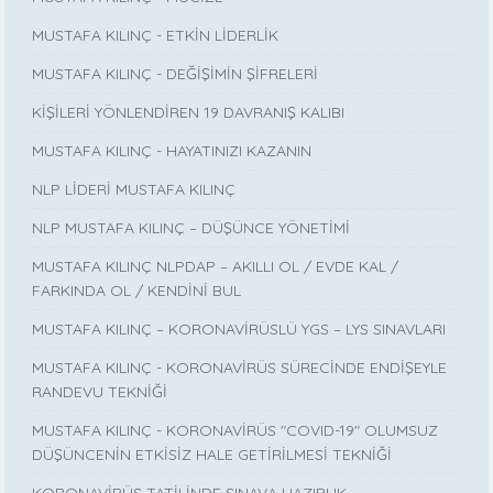
MUSTAFA KILINÇ - ETKİN LİDERLİK
MUSTAFA KILINÇ - DEĞİŞİMİN ŞİFRELERİ
KİŞİLERİ YÖNLENDİREN 19 DAVRANIŞ KALIBI
MUSTAFA KILINÇ - HAYATINIZI KAZANIN
NLP LİDERİ MUSTAFA KILINÇ
NLP MUSTAFA KILINÇ – DÜŞÜNCE YÖNETİMİ
MUSTAFA KILINÇ NLPDAP – AKILLI OL / EVDE KAL /
FARKINDA OL / KENDİNİ BUL
MUSTAFA KILINÇ – KORONAVİRÜSLÜ YGS – LYS SINAVLARI
MUSTAFA KILINÇ - KORONAVİRÜS SÜRECİNDE ENDİŞEYLE
RANDEVU TEKNİĞİ
MUSTAFA KILINÇ - KORONAVİRÜS "COVID-19" OLUMSUZ
DÜŞÜNCENİN ETKİSİZ HALE GETİRİLMESİ TEKNİĞİ
KORONAVİRÜS TATİLİNDE SINAVA HAZIRLIK