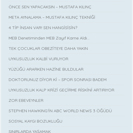
ÖNCE SEN YAPACAKSIN – MUSTAFA KILINÇ
META AYNALAMA – MUSTAFA KILINÇ TEKNİĞİ
4 TİP İNSAN VAR! SEN HANGİSİSİN?
MEB Denetiminden MEB Zayıf Karne Aldı…
TEK ÇOCUKLAR OBEZİTEYE DAHA YAKIN
UYKUSUZLUK KALBİ VURUYOR
YÜZÜĞÜ ARARKEN HAZİNE BULDULAR
DOKTORUNUZ DİYOR Kİ – SPOR SONRASI BADEM
UYKUSUZLUK KALP KRİZİ GEÇİRME RİSKİNİ ARTIRIYOR
ZOR EBEVEYNLER
STEPHEN HAWKING‘İN ABC WORLD NEWS 3 ÖĞÜDÜ
SOSYAL KAYGI BOZUKLUĞU
SINIRLARDA YAŞAMAK