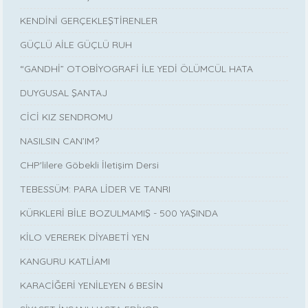
KENDİNİ GERÇEKLEŞTİRENLER
GÜÇLÜ AİLE GÜÇLÜ RUH
“GANDHİ” OTOBİYOGRAFİ İLE YEDİ ÖLÜMCÜL HATA
DUYGUSAL ŞANTAJ
CİCİ KIZ SENDROMU
NASILSIN CAN’IM?
CHP'lilere Göbekli İletişim Dersi
TEBESSÜM: PARA LİDER VE TANRI
KÜRKLERİ BİLE BOZULMAMIŞ - 500 YAŞINDA
KİLO VEREREK DİYABETİ YEN
KANGURU KATLİAMI
KARACİĞERİ YENİLEYEN 6 BESİN