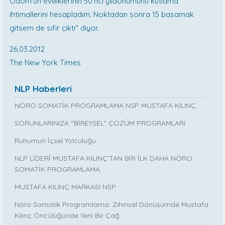
Odom'un evliliklerinin 50'nci yıldönümünü kutlama
ihtimallerini hesapladım. Noktadan sonra 15 basamak
gitsem de sıfır çıktı" diyor.
26.03.2012
The New York Times
NLP Haberleri
NÖRO SOMATİK PROGRAMLAMA NSP MUSTAFA KILINÇ
SORUNLARINIZA “BİREYSEL” ÇÖZÜM PROGRAMLARI
Ruhumun İçsel Yolculuğu
NLP LİDERİ MUSTAFA KILINÇ’TAN BİR İLK DAHA NÖRO
SOMATİK PROGRAMLAMA
MUSTAFA KILINÇ MARKASI NSP
Nöro Somatik Programlama: Zihinsel Dönüşümde Mustafa
Kılınç Öncülüğünde Yeni Bir Çağ