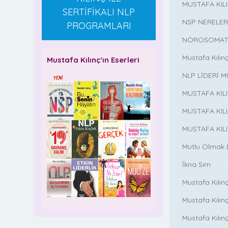
MUSTAFA KI
SERTİFİKALI NLP
NSP NERELER
PROGRAMLARI
NÖROSOMATİ
Mustafa Kılın
Mustafa Kılınç'ın Eserleri
NLP LİDERİ M
MUSTAFA KIL
MUSTAFA KIL
MUSTAFA KIL
Mutlu Olmak
İkna Sırrı
Mustafa Kılın
Mustafa Kılınç
Mustafa Kılınç