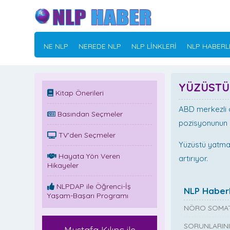
NE NLP
NEREDE NLP
NLP LİNKLERİ
NLP HABERL
YÜZÜSTÜ
Kitap Önerileri
ABD merkezli öz
Basından Seçmeler
pozisyonunun y
TV'den Seçmeler
Yüzüstü yatmak
Hayata Yön Veren
artırıyor.
Hikayeler
NLPDAP ile Öğrenci-İş
NLP Haberl
Yaşam-Başarı Programı
NÖRO SOMAT
SORUNLARINI