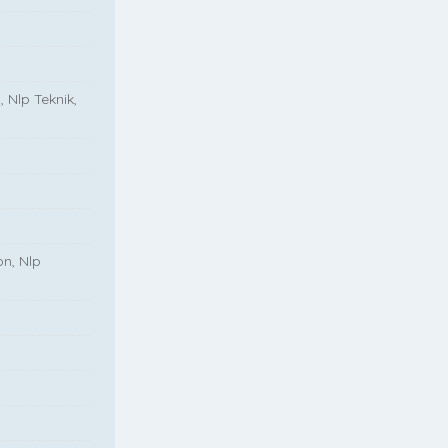
, Nlp Teknik,
on, Nlp