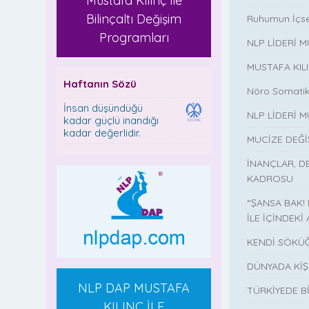
Mustafa Kılınç ile
Bilinçaltı Değişim
Ruhumun İçse
Programları
NLP LİDERİ 
MUSTAFA KIL
Haftanın Sözü
Nöro Somatik
İnsan düşündüğü
NLP LİDERİ M
kadar güçlü inandığı
kadar değerlidir.
MUCİZE DEĞ
İNANÇLAR, D
KADROSU
“ŞANSA BAK!
İLE İÇİNDEKİ 
KENDİ SÖKÜĞ
DÜNYADA KİŞ
NLP DAP MUSTAFA
TÜRKİYEDE B
KILINÇ İLE