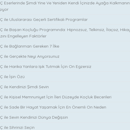
Ç Eserlerinde Şimdi Yine Ve Yeniden Kendi İçinizde Ayağa Kalkmanın S
şıyor
 ile Uluslararası Geçerli Sertifikalı Programlar
Ç ile Başarı Koçluğu Programında: Hipnozsuz, Telkinsiz, İlaçsız, Hika
zını Engelleyen Faktörler
Ç ile Bağlanman Gereken 7 İlke
Ç ile Gerçekte Neyi Arıyorsunuz
Ç ile Harika Yanlara Işık Tutmak İçin On Egzersiz
Ç ile İşin Özü
̧ ile Kendinizi Şimdi Sevin
̧ ile Kişisel Memnuniyet İçin İleri Düzeyde Koçluk Becerileri
NÇ ile Sade Bir Hayat Yaşamak İçin En Önemli On Neden
Ç ile Sevin Kendinizi Dünya Değişsin
 ile Sihrinizi Seçin