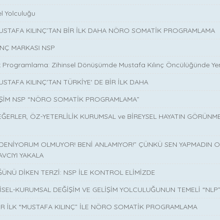
l Yolculuğu
MUSTAFA KILINÇ’TAN BİR İLK DAHA NÖRO SOMATİK PROGRAMLAMA
INÇ MARKASI NSP
 Programlama: Zihinsel Dönüşümde Mustafa Kılınç Öncülüğünde Yen
USTAFA KILINÇ'TAN TÜRKİYE' DE BİR İLK DAHA
İŞİM NSP “NÖRO SOMATİK PROGRAMLAMA”
EĞERLER, ÖZ-YETERLİLİK KURUMSAL ve BİREYSEL HAYATIN GÖRÜNM
 DENİYORUM OLMUYOR! BENİ ANLAMIYOR!” ÇÜNKÜ SEN YAPMADIN O 
AVCIYI YAKALA
ÜNÜ DİKEN TERZİ: NSP İLE KONTROL ELİMİZDE
İSEL-KURUMSAL DEĞİŞİM VE GELİŞİM YOLCULUĞUNUN TEMELİ “NLP
İR İLK “MUSTAFA KILINÇ” İLE NÖRO SOMATİK PROGRAMLAMA