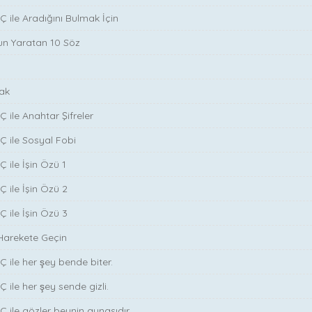
̧ ile Aradığını Bulmak İçin
run Yaratan 10 Söz
ak
̧ ile Anahtar Şifreler
Ç ile Sosyal Fobi
 ile İşin Özü 1
Ç ile İşin Özü 2
Ç ile İşin Özü 3
Harekete Geçin
̧ ile her şey bende biter.
̧ ile her şey sende gizli.
̧ ile gözler beynin aynasıdır.