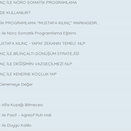
LINÇ İLE NÖRO SOMATİK PROGRAMLAMA
DE KULLANILIR?
K PROGRAMLAMA “MUSTAFA KILINÇ” MARKASIDIR…
ç ile Nöro Somatik Programlama Eğitimi
USTAFA KILINÇ - YAPAY ZEKANIN TEMELİ: NLP
INÇ İLE BİLİNÇALTI DÖNÜŞÜM STRATEJİSİ
INÇ İLE DEĞİŞİMİN VAZGEÇİLMEZİ NLP
INÇ İLE KENDİNE KOÇLUK YAP
 Denemeye Değer
ç Alfa Kuşağı Bilmecesi
 ile Pasif – Agresif Ruh Hali
 ile Duygu Kalıbı