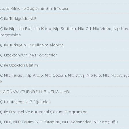
tafa Kılınç ile Değişimin Sihirli Yapısı
̧ ile Türkiye’de NLP
̧ ile Nlp, Nlp Pdf, Nlp Kitap, Nlp Sertifika, Nlp Cd, Nlp Video, Nlp Kurs
Programları
̧ ile Türkiye NLP Kullanım Alanları
NÇ Uzaktan/Online Programlar
Ç ile Uzaktan Eğitim
 Nlp Terapi, Nlp Kitap, Nlp Çözüm, Nlp Satış, Nlp Kilo, Nlp Motivasy
ik
NÇ DÜNYA/TÜRKİYE NLP UZMANLARI
NÇ Muhteşem NLP Eğitimleri
NÇ ile Bireysel Ve Kurumsal Çözüm Programları
Ç NLP, NLP Eğitim, NLP Kitapları, NLP Seminerleri, NLP Koçluğu